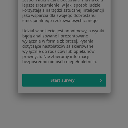
Serwis
lepsze zrozumienie, w jaki sposób ludzie
korzystają z narzędzi sztucznej inteligencji
Regulamin
jako wsparcia dla swojego dobrostanu
Polityka prywatności pacjentów
emocjonalnego i zdrowia psychicznego.
Polityka prywatności profesjonalistów
Udział w ankiecie jest anonimowy, a wyniki
Polityka prywatności dla profesjonalistów, których
będą analizowane i prezentowane
dane pozyskaliśmy samodzielnie
wyłącznie w formie zbiorczej. Pytania
Polityka cookies
dotyczące nastolatków są skierowane
wyłącznie do rodziców lub opiekunów
Jak działają wyniki wyszukiwania
prawnych. Nie zbieramy informacji
Dostępność
bezpośrednio od osób niepełnoletnich.
O nas
Praca
Rekrutujemy!
Partnerzy
Start survey
Centrum prasowe
Kontakt
Dla pacjentów
Lekarze
Placówki medyczne