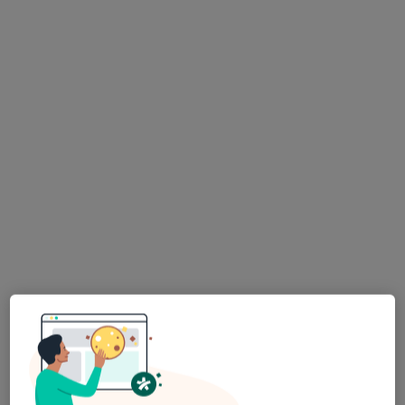
mgr Kamila Kumor
·
Więcej
Logopeda
9 opinii
Kąpielowa 61, Wojnicz
•
Mapa
Specjalistyczne Centrum Rehabilitacyjno Lecznicze
Konsultacja logopedyczna
Darmowa usługa
Specjalista nie oferuje umawiania online pod tym adresem.
Poproś o wizytę