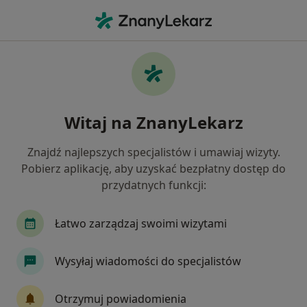
Me
Logopeda • Brzesko, małopolskie
Filtry
Ubezpieczenie
Mapa
Polecani logopedzi w Brzesku
Witaj na ZnanyLekarz
Jak działają wyniki wyszukiwania
Znajdź najlepszych specjalistów i umawiaj wizyty.
Pobierz aplikację, aby uzyskać bezpłatny dostęp do
Wybierz swoje ubezpieczenie
przydatnych funkcji:
Łatwo zarządzaj swoimi wizytami
Wysyłaj wiadomości do specjalistów
Otrzymuj powiadomienia