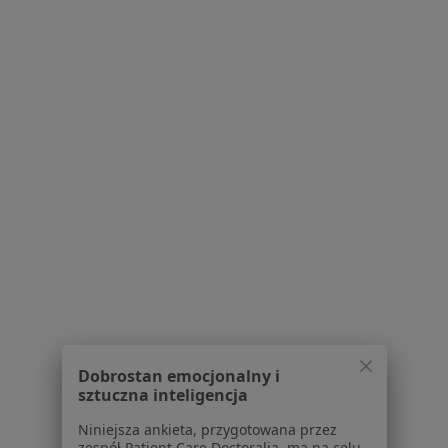
Najczęstsze schorzenia
Afazja Brzesko
Choroby neurologiczne Brzesko
Alergia Brzesko
Alergia dróg oddechowych Brzesko
Astma Brzesko
Więcej (15)
Więcej w kategorii: Najczęstsze schorzenia
Strona Główna
Logopeda
Brzesko
Zmień miasto
Dobrostan emocjonalny i
sztuczna inteligencja
Niniejsza ankieta, przygotowana przez
zespół Patient Care Doctoralia, ma na celu