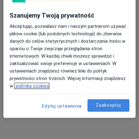
Szanujemy Twoją prywatność
mgr Małgorzata Kmiecik
Akceptując, pozwalasz nam i naszym partnerom używać
Logopeda
plików cookie (lub podobnych technologii) do zbierania
11 opinii
danych do celów statystycznych i dostarczania treści w
oparciu o Twoje zwyczaje przeglądania stron
Murowianka 27B, Bochnia
•
Mapa
internetowych. W każdej chwili możesz sprawdzić i
Gabinet "Kocham MÓ-WiĆ" Logopeda Neurologopeda
zaktualizować swoje preferencje w ustawieniach. W
Konsultacja logopedyczna
260 zł
ustawieniach znajdziesz również linki do polityk
Specjalista nie oferuje umawiania online pod tym adresem.
prywatności stron trzecich. Więcej informacji znajdziesz
w
polityka cookies
Poproś o wizytę
Zaakceptuj
Edytuj ustawienia
Dostępni specjaliści
Specjaliści znajdują się poza Brzesko, małopolskie, w
obszarach bliskich Twojemu wyszukiwaniu.