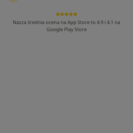
mgr Maria Kmiecik–Matrejek
·
Więcej
Logopeda
Nasza średnia ocena na App Store to 4.9 i 4.1 na
529 opinii
Google Play Store
Adres
Online
Murowianka 27 B, Bochnia
•
Mapa
Gabinet Kocham MÓWIĆ logopeda neurologopeda
Konsultacja logopedyczna
260 zł
Specjalista nie oferuje umawiania online pod tym adresem.
Poproś o wizytę