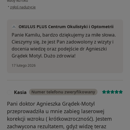
wady wzroku
w opinii użytkownika Kamil PoD.
•
zgłoś nadużycie
OKULUS PLUS Centrum Okulistyki i Optometrii
Panie Kamilu, bardzo dziękujemy za miłe słowa.
Cieszymy się, że jest Pan zadowolony z wizyty i
docenia wiedzę oraz podejście dr Agnieszki
Grądek Motyl. Dużo zdrowia!
17 lutego 2026
Kasia
Numer telefonu zweryfikowany
K
Pani doktor Agnieszka Grądek-Motyl
przeprowadziła u mnie zabieg laserowej
korekcji wzroku ( krótkowzroczność). Jestem
zachwycona rezultatem, gdyż widzę teraz