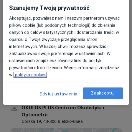
Od 350 zł
Szczegóły
Szanujemy Twoją prywatność
Akceptując, pozwalasz nam i naszym partnerom używać
Laserowa korekcja wady wzroku
plików cookie (lub podobnych technologii) do zbierania
Od 2 500 zł
Szczegóły
danych do celów statystycznych i dostarczania treści w
oparciu o Twoje zwyczaje przeglądania stron
internetowych. W każdej chwili możesz sprawdzić i
W jaki sposób ustalane są ceny?
zaktualizować swoje preferencje w ustawieniach. W
ustawieniach znajdziesz również linki do polityk
prywatności stron trzecich. Więcej informacji znajdziesz
Adresy (3)
w
polityka cookies
Adres 1
Adres 2
Adres 3
Zaakceptuj
Edytuj ustawienia
OKULUS PLUS Centrum Okulistyki i
Optometrii
Górska 19,
43-300
Bielsko-Biała