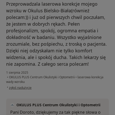
Przeprowadzala laserowa korekcje mojego
wzroku w Okulus Bielsko-Biała(również
polecam:)) i już od pierwszych chwil poczułam,
że jestem w dobrych rękach. Pełen
profesjonalizm, spokój, ogromna empatia i
dokładność w badaniu. Wszystko wyjaśnione
zrozumiale, bez pośpiechu, z troską o pacjenta.
Dzięki niej odzyskałam nie tylko komfort
widzenia, ale i spokój ducha. Takich lekarzy się
nie zapomina. Z całego serca polecam!
1 sierpnia 2025
•
OKULUS PLUS Centrum Okulistyki i Optometrii
•
laserowa korekcja
wady wzroku
w opinii użytkownika Dorota
•
zgłoś nadużycie
OKULUS PLUS Centrum Okulistyki i Optometrii
Pani Doroto, dziękujemy za tak piękne słowa o