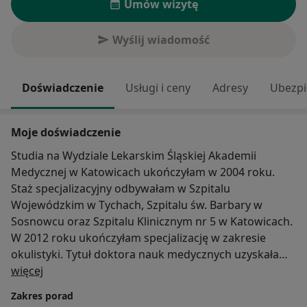
Umów wizytę
Wyślij wiadomość
Doświadczenie
Usługi i ceny
Adresy
Ubezpi
Moje doświadczenie
Studia na Wydziale Lekarskim Śląskiej Akademii
Medycznej w Katowicach ukończyłam w 2004 roku.
Staż specjalizacyjny odbywałam w Szpitalu
Wojewódzkim w Tychach, Szpitalu św. Barbary w
Sosnowcu oraz Szpitalu Klinicznym nr 5 w Katowicach.
W 2012 roku ukończyłam specjalizację w zakresie
okulistyki. Tytuł doktora nauk medycznych uzyskałam
O mnie
w 2016 roku na podstawie rozprawy doktorskiej pt.
więcej
„Ocena wpływu ultradźwięków stosowanych podczas
Zakres porad
zabiegu fakoemulsyfikacji zaćmy z wszczepieniem