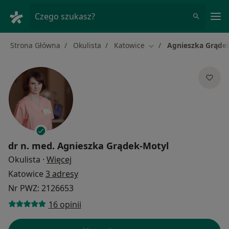
Me
Czego szukasz?
Strona Główna
Okulista
Katowice
Agnieszka Grąde
Zmień miasto
dr n. med.
Agnieszka Grądek-Motyl
O specjalizacjach
Okulista
·
Więcej
Katowice
3 adresy
Nr PWZ: 2126653
16 opinii