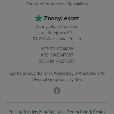
Centrum Pomocy dla Specjalisty
Kontakt
ZnanyLekarz - Strona główna
ZnanyLekarz Sp. z o.o.
ul. Kolejowa 5/7
01-217 Warszawa, Polska
NIP: ⁠7010224868
KRS: ⁠0000347997
REGON: ⁠142276657
Sąd Rejonowy dla m.st. Warszawy w Warszawie XII
Wydział Gospodarczy KRS
Facebook
otwiera się w nowej karcie
otwiera się w nowej karcie
otwiera się w nowej karcie
otwiera się w nowej karcie
otwiera się w nowej karci
otwiera się
otwi
Polska
,
Türkiye
,
España
,
Italia
,
Deutschland
,
Česko
,