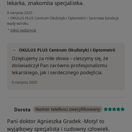
lekarka, znakomita specjalistka.
9 sierpnia 2025
•
OKULUS PLUS Centrum Okulistyki i Optometrii
•
laserowa korekcja
wady wzroku
w opinii użytkownika Jozej
•
zgłoś nadużycie
OKULUS PLUS Centrum Okulistyki i Optometrii
Dziękujemy za miłe słowa – cieszymy się, że
doświadczył Pan zarówno profesjonalizmu
lekarskiego, jak i serdecznego podejścia.
9 sierpnia 2025
Dorota
Numer telefonu zweryfikowany
D
Pani doktor Agnieszka Gradek -Motyl to
wyjątkowy specjalista i cudowny czlowiek.