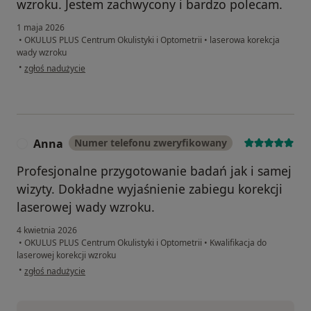
wzroku. Jestem zachwycony i bardzo polecam.
1 maja 2026
•
OKULUS PLUS Centrum Okulistyki i Optometrii
•
laserowa korekcja
wady wzroku
w opinii użytkownika Patryk
•
zgłoś nadużycie
Anna
Numer telefonu zweryfikowany
A
Profesjonalne przygotowanie badań jak i samej
wizyty. Dokładne wyjaśnienie zabiegu korekcji
laserowej wady wzroku.
4 kwietnia 2026
•
OKULUS PLUS Centrum Okulistyki i Optometrii
•
Kwalifikacja do
laserowej korekcji wzroku
w opinii użytkownika Anna
•
zgłoś nadużycie