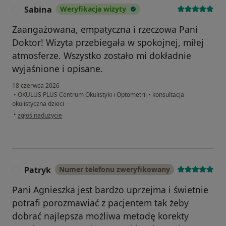
Sabina
Weryfikacja wizyty
S
Zaangażowana, empatyczna i rzeczowa Pani
Doktor! Wizyta przebiegała w spokojnej, miłej
atmosferze. Wszystko zostało mi dokładnie
wyjaśnione i opisane.
18 czerwca 2026
•
OKULUS PLUS Centrum Okulistyki i Optometrii
•
konsultacja
okulistyczna dzieci
w opinii użytkownika Sabina
•
zgłoś nadużycie
Patryk
Numer telefonu zweryfikowany
P
Pani Agnieszka jest bardzo uprzejma i świetnie
potrafi porozmawiać z pacjentem tak żeby
dobrać najlepsza możliwa metodę korekty