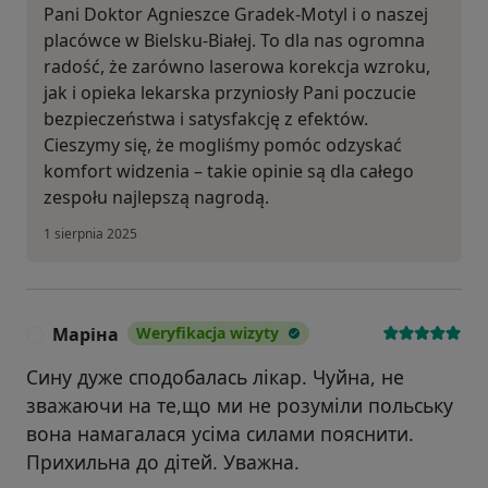
Pani Doktor Agnieszce Gradek-Motyl i o naszej
placówce w Bielsku-Białej. To dla nas ogromna
radość, że zarówno laserowa korekcja wzroku,
jak i opieka lekarska przyniosły Pani poczucie
bezpieczeństwa i satysfakcję z efektów.
Cieszymy się, że mogliśmy pomóc odzyskać
komfort widzenia – takie opinie są dla całego
zespołu najlepszą nagrodą.
1 sierpnia 2025
Маріна
Weryfikacja wizyty
М
Сину дуже сподобалась лікар. Чуйна, не
зважаючи на те,що ми не розуміли польську
вона намагалася усіма силами пояснити.
Прихильна до дітей. Уважна.