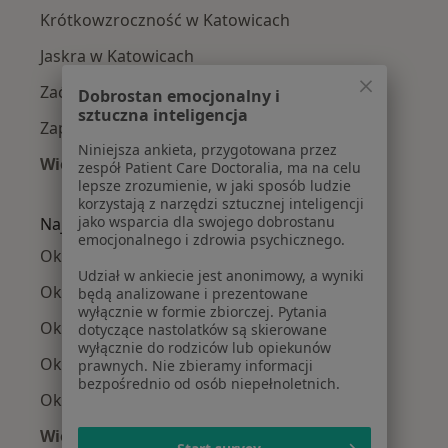
Krótkowzroczność w Katowicach
Jaskra w Katowicach
Zaćma w Katowicach
Dobrostan emocjonalny i
sztuczna inteligencja
Zapalenie spojówek w Katowicach
Niniejsza ankieta, przygotowana przez
Więcej (15)
zespół Patient Care Doctoralia, ma na celu
lepsze zrozumienie, w jaki sposób ludzie
Więcej w kategorii: Najczęście leczone chorob
korzystają z narzędzi sztucznej inteligencji
jako wsparcia dla swojego dobrostanu
Najpopularniejsze ubezpieczenia
emocjonalnego i zdrowia psychicznego.
Okuliści z Allianz w Katowicach
Udział w ankiecie jest anonimowy, a wyniki
Okuliści z POLMED w Katowicach
będą analizowane i prezentowane
wyłącznie w formie zbiorczej. Pytania
Okuliści z Signal Iduna w Katowicach
dotyczące nastolatków są skierowane
wyłącznie do rodziców lub opiekunów
Okuliści z NFZ w Katowicach
prawnych. Nie zbieramy informacji
bezpośrednio od osób niepełnoletnich.
Okuliści z Medica Polska w Katowicach
Więcej (11)