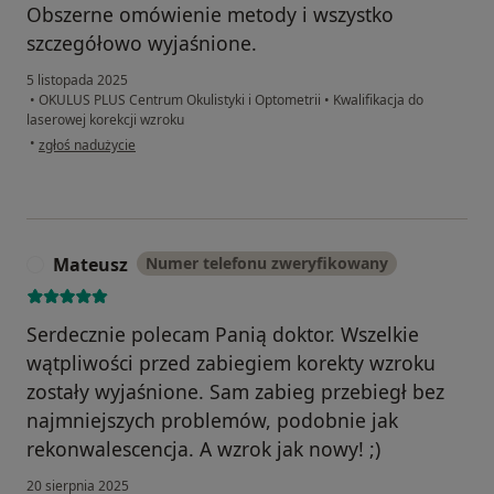
Obszerne omówienie metody i wszystko
szczegółowo wyjaśnione.
5 listopada 2025
•
OKULUS PLUS Centrum Okulistyki i Optometrii
•
Kwalifikacja do
laserowej korekcji wzroku
w opinii użytkownika Grzegorz
•
zgłoś nadużycie
Mateusz
Numer telefonu zweryfikowany
M
Serdecznie polecam Panią doktor. Wszelkie
wątpliwości przed zabiegiem korekty wzroku
zostały wyjaśnione. Sam zabieg przebiegł bez
najmniejszych problemów, podobnie jak
rekonwalescencja. A wzrok jak nowy! ;)
20 sierpnia 2025