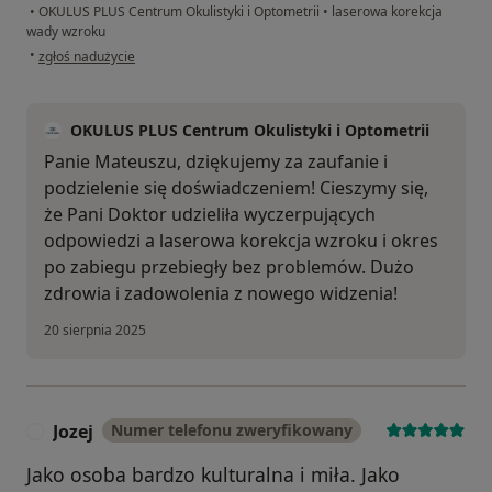
•
OKULUS PLUS Centrum Okulistyki i Optometrii
•
laserowa korekcja
wady wzroku
w opinii użytkownika Mateusz
•
zgłoś nadużycie
OKULUS PLUS Centrum Okulistyki i Optometrii
Panie Mateuszu, dziękujemy za zaufanie i
podzielenie się doświadczeniem! Cieszymy się,
że Pani Doktor udzieliła wyczerpujących
odpowiedzi a laserowa korekcja wzroku i okres
po zabiegu przebiegły bez problemów. Dużo
zdrowia i zadowolenia z nowego widzenia!
20 sierpnia 2025
Jozej
Numer telefonu zweryfikowany
J
Jako osoba bardzo kulturalna i miła. Jako