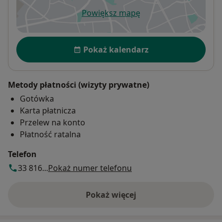
Powiększ mapę
otwiera się w nowej karcie
Dostępność
Pokaż kalendarz
Metody płatności (wizyty prywatne)
Gotówka
Karta płatnicza
Przelew na konto
Płatność ratalna
Telefon
33 816...
Pokaż numer telefonu
Pokaż więcej
o adresie