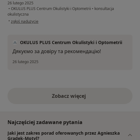
26 lutego 2025
•
OKULUS PLUS Centrum Okulistyki i Optometrii
•
konsultacja
okulistyczna
w opinii użytkownika Маріна
•
zgłoś nadużycie
OKULUS PLUS Centrum Okulistyki i Optometrii
Дякуємо за довіру та рекомендацію!
26 lutego 2025
Zobacz więcej
opinie powyżej
Najczęściej zadawane pytania
Jaki jest zakres porad oferowanych przez Agnieszka
Grądek-Motyl?