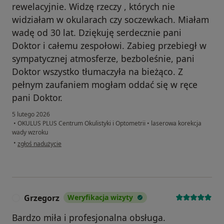
rewelacyjnie. Widzę rzeczy , których nie
widziałam w okularach czy soczewkach. Miałam
wadę od 30 lat. Dziękuję serdecznie pani
Doktor i całemu zespołowi. Zabieg przebiegł w
sympatycznej atmosferze, bezboleśnie, pani
Doktor wszystko tłumaczyła na bieżąco. Z
pełnym zaufaniem mogłam oddać się w ręce
pani Doktor.
5 lutego 2026
•
OKULUS PLUS Centrum Okulistyki i Optometrii
•
laserowa korekcja
wady wzroku
w opinii użytkownika Kasia
•
zgłoś nadużycie
Grzegorz
Weryfikacja wizyty
G
Bardzo miła i profesjonalna obsługa.