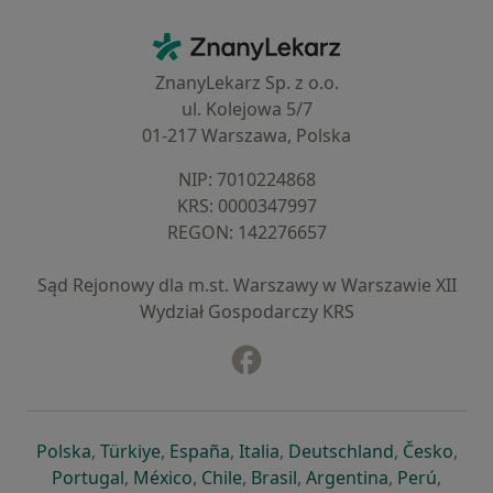
Kontakt
ZnanyLekarz - Strona główna
ZnanyLekarz Sp. z o.o.
ul. Kolejowa 5/7
01-217 Warszawa, Polska
NIP: ⁠7010224868
KRS: ⁠0000347997
REGON: ⁠142276657
Sąd Rejonowy dla m.st. Warszawy w Warszawie XII
Wydział Gospodarczy KRS
Facebook
otwiera się w nowej karcie
otwiera się w nowej karcie
otwiera się w nowej karcie
otwiera się w nowej karcie
otwiera się w nowej karci
otwiera się
otwi
Polska
,
Türkiye
,
España
,
Italia
,
Deutschland
,
Česko
,
otwiera się w nowej karcie
otwiera się w nowej karcie
otwiera się w nowej karcie
otwiera się w nowej kar
otwiera się 
otwier
Portugal
,
México
,
Chile
,
Brasil
,
Argentina
,
Perú
,