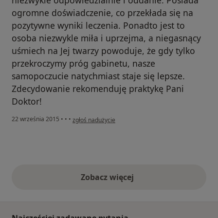
ogromne doświadczenie, co przekłada się na
pozytywne wyniki leczenia. Ponadto jest to
osoba niezwykle miła i uprzejma, a niegasnący
uśmiech na Jej twarzy powoduje, że gdy tylko
przekroczymy próg gabinetu, nasze
samopoczucie natychmiast staje się lepsze.
Zdecydowanie rekomenduję praktykę Pani
Doktor!
w opinii użytkownika Konto zostało usunięte
22 września 2015
•
•
•
zgłoś nadużycie
Zobacz więcej
opinie powyżej
Najczęściej zadawane pytania