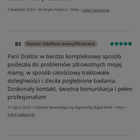
w opinii użytkownika B.P.
5 kwietnia 2024
•
W innym miejscu
•
Inny
•
zgłoś nadużycie
BS
Numer telefonu zweryfikowany
B
Pani Doktor w bardzo kompleksowy sposób
podeszła do problemów zdrowotnych mojej
mamy, w sposób całościowy traktowała
dolegliwości i zleciła pogłębione badania.
Doskonały kontakt, świetna komunikacja i pełen
profesjonalizm
31 lipca 2023
•
Gabinet Neurologiczny Agnieszka Bujak-Krok
•
Inny
•
w opinii użytkownika BS
zgłoś nadużycie