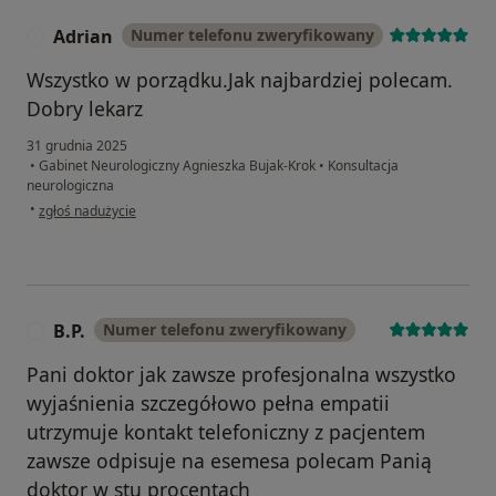
Adrian
Numer telefonu zweryfikowany
A
Wszystko w porządku.Jak najbardziej polecam.
Dobry lekarz
31 grudnia 2025
•
Gabinet Neurologiczny Agnieszka Bujak-Krok
•
Konsultacja
neurologiczna
w opinii użytkownika Adrian
•
zgłoś nadużycie
B.P.
Numer telefonu zweryfikowany
B
Pani doktor jak zawsze profesjonalna wszystko
wyjaśnienia szczegółowo pełna empatii
utrzymuje kontakt telefoniczny z pacjentem
zawsze odpisuje na esemesa polecam Panią
doktor w stu procentach