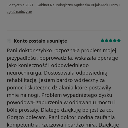
12 stycznia 2021
•
Gabinet Neurologiczny Agnieszka Bujak-Krok
•
Inny
•
w opinii użytkownika Adrian
zgłoś nadużycie
Konto zostało usunięte
Pani doktor szybko rozpoznała problem mojej
przypadłości, poprowadziła, wskazała operacje
jako konieczność i odpowiedniego
neurochirurga. Dostosowala odpowiednią
rehabilitację. Jestem bardzo wdzięczny za
pomoc i skuteczne działania które postawiły
mnie na nogi. Problem wypadnietego dysku
powodował zaburzenia w oddawaniu moczu i
bóle prostaty. Dlatego dziękuję bo jest za co.
Gorąco polecam, Pani doktor godna zaufania
kompetentna, rzeczowa i bardzo miła. Dziękuję