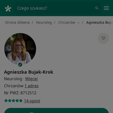
Me
Czego szukasz?
Strona Główna
Neurolog
Chrzanów
Agnieszka Buja
Zmień miasto
Agnieszka Bujak-Krok
O specjalizacjach
Neurolog
·
Więcej
Chrzanów
1 adres
Nr PWZ: 8712512
14 opinii