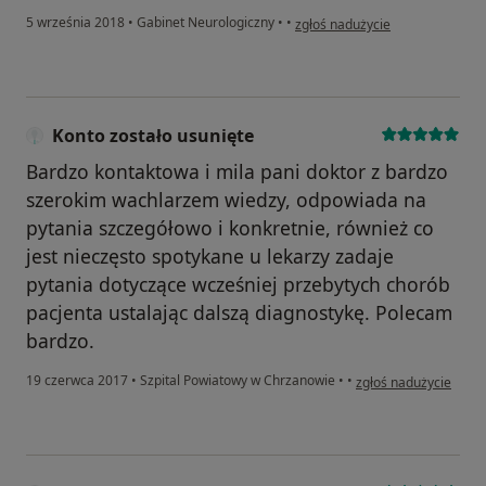
w opinii użytkownika Konto zost
5 września 2018
•
Gabinet Neurologiczny
•
•
zgłoś nadużycie
Konto zostało usunięte
Bardzo kontaktowa i mila pani doktor z bardzo
szerokim wachlarzem wiedzy, odpowiada na
pytania szczegółowo i konkretnie, również co
jest nieczęsto spotykane u lekarzy zadaje
pytania dotyczące wcześniej przebytych chorób
pacjenta ustalając dalszą diagnostykę. Polecam
bardzo.
w opinii użytkownika 
19 czerwca 2017
•
Szpital Powiatowy w Chrzanowie
•
•
zgłoś nadużycie