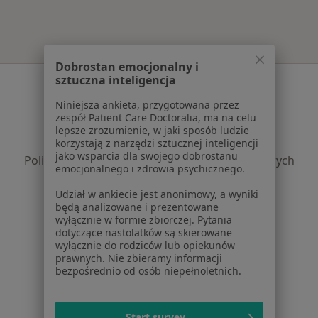
Dobrostan emocjonalny i
sztuczna inteligencja
Serwis
Niniejsza ankieta, przygotowana przez
Regulamin
zespół Patient Care Doctoralia, ma na celu
Polityka prywatności pacjentów
lepsze zrozumienie, w jaki sposób ludzie
Polityka prywatności profesjonalistów
korzystają z narzędzi sztucznej inteligencji
jako wsparcia dla swojego dobrostanu
Polityka prywatności dla profesjonalistów, których
emocjonalnego i zdrowia psychicznego.
dane pozyskaliśmy samodzielnie
Polityka cookies
Udział w ankiecie jest anonimowy, a wyniki
będą analizowane i prezentowane
Jak działają wyniki wyszukiwania
wyłącznie w formie zbiorczej. Pytania
Dostępność
dotyczące nastolatków są skierowane
O nas
wyłącznie do rodziców lub opiekunów
prawnych. Nie zbieramy informacji
Praca
Rekrutujemy!
bezpośrednio od osób niepełnoletnich.
Partnerzy
Centrum prasowe
Kontakt
Start survey