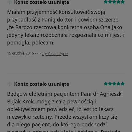
Konto zostało usunięte
Miałam przyjemność konsultować swoją
przypadłość z Panią doktor i powiem szczerze
,że Bardzo rzeczowa,konkretna osoba.Ona jako
jedyny lekarz rozpoznała rozpoznała co mi jest i
pomogła, polecam.
w opinii użytkownika Konto zostało usunięte
15 grudnia 2016
•
•
•
zgłoś nadużycie
Konto zostało usunięte
Będąc wieloletnim pacjentem Pani dr Agnieszki
Bujak-Krok, mogę z całą pewnością i
obiektywizmem powiedzieć, iż jest to lekarz
niezwykle rzetelny. Przede wszystkim liczy się
dla niego pacjent, do którego podchodzi
niezwykle odpowiedzialnie i oddanie. Posiada