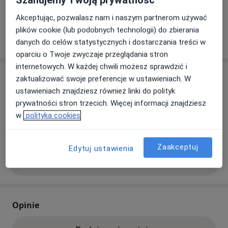
Co mam zrobić w tej sytuacji?
Akceptując, pozwalasz nam i naszym partnerom używać
plików cookie (lub podobnych technologii) do zbierania
Pokaż więcej
o adresie
danych do celów statystycznych i dostarczania treści w
oparciu o Twoje zwyczaje przeglądania stron
internetowych. W każdej chwili możesz sprawdzić i
Ubezpieczenia - brak akceptowanych
zaktualizować swoje preferencje w ustawieniach. W
ustawieniach znajdziesz również linki do polityk
Ten specjalista przyjmuje wyłącznie pacjentów
prywatności stron trzecich. Więcej informacji znajdziesz
prywatnych. Możesz opłacić wizytę samodzielnie lub
w
polityka cookies
znaleźć innego specjalistę, który akceptuje Twoje
ubezpieczenie.
Zaakceptuj
Edytuj ustawienia
Szukaj specjalistów według ubezpieczenia
Opinie