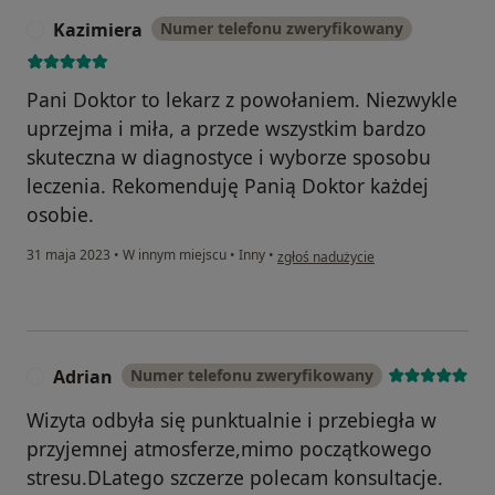
Kazimiera
Numer telefonu zweryfikowany
K
Pani Doktor to lekarz z powołaniem. Niezwykle
uprzejma i miła, a przede wszystkim bardzo
skuteczna w diagnostyce i wyborze sposobu
leczenia. Rekomenduję Panią Doktor każdej
osobie.
w opinii użytkownika Kazimiera
31 maja 2023
•
W innym miejscu
•
Inny
•
zgłoś nadużycie
Adrian
Numer telefonu zweryfikowany
A
Wizyta odbyła się punktualnie i przebiegła w
przyjemnej atmosferze,mimo początkowego
stresu.DLatego szczerze polecam konsultacje.