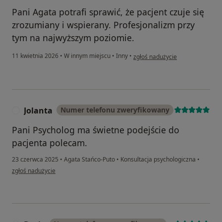
Pani Agata potrafi sprawić, że pacjent czuje się
zrozumiany i wspierany. Profesjonalizm przy
tym na najwyższym poziomie.
w opinii użytkownika Agnieszka
11 kwietnia 2026
•
W innym miejscu
•
Inny
•
zgłoś nadużycie
Jolanta
Numer telefonu zweryfikowany
J
Pani Psycholog ma świetne podejście do
pacjenta polecam.
23 czerwca 2025
•
Agata Stańco-Puto
•
Konsultacja psychologiczna
•
w opinii użytkownika Jolanta
zgłoś nadużycie