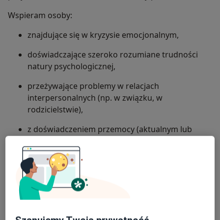
Wspieram osoby:
znajdujące się w kryzysie emocjonalnym,
doświadczające szeroko rozumiane trudności
natury psychologicznej,
przeżywające problemy w relacjach
interpersonalnych (np. w związku, w
rodzicielstwie),
z doświadczeniem przemocy (aktualnym lub
przeszłym),
Prowadzę również konsultacje dla rodziców i
opiekunów w zakresie prawidłowego rozwoju
chcące poprawić jakość swojego funkcjonowania
psychomotorycznego niemowląt i dzieci, a także w
emocjonalnego i psychicznego.
obszarze trudności wychowawczych.
dzieci z trudnościami rozwojowo-emocjonalnymi,
Doświadczenie zdobywałam m.in. pracując na
w tym w spektrum autyzmu.
stanowisku psychologa w: