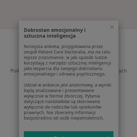
Dobrostan emocjonalny i
sztuczna inteligencja
Serwis
Niniejsza ankieta, przygotowana przez
Regulamin
zespół Patient Care Doctoralia, ma na celu
Polityka prywatności pacjentów
lepsze zrozumienie, w jaki sposób ludzie
korzystają z narzędzi sztucznej inteligencji
Polityka prywatności profesjonalistów
jako wsparcia dla swojego dobrostanu
Polityka prywatności dla profesjonalistów, których
emocjonalnego i zdrowia psychicznego.
dane pozyskaliśmy samodzielnie
Udział w ankiecie jest anonimowy, a wyniki
Polityka cookies
będą analizowane i prezentowane
Jak działają wyniki wyszukiwania
wyłącznie w formie zbiorczej. Pytania
Dostępność
dotyczące nastolatków są skierowane
wyłącznie do rodziców lub opiekunów
O nas
prawnych. Nie zbieramy informacji
Praca
Rekrutujemy!
bezpośrednio od osób niepełnoletnich.
Partnerzy
Centrum prasowe
Kontakt