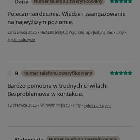
Daria
Numer telefonu zweryfikowany
D
Polecam serdecznie. Wiedza i zaangażowanie
na najwyższym poziomie.
23 czerwca 2025
•
HEALIO Instytut Psychoterapii Justyna Rać
•
Inny
•
w opinii użytkownika Daria
zgłoś nadużycie
B
Numer telefonu zweryfikowany
Bardzo pomocna w trudnych chwilach.
Bezproblemowa w kontakcie.
w opinii użytkownika B
12 czerwca 2025
•
W innym miejscu
•
Inny
•
zgłoś nadużycie
Małgorzata
Numer telefonu zweryfikowany
M