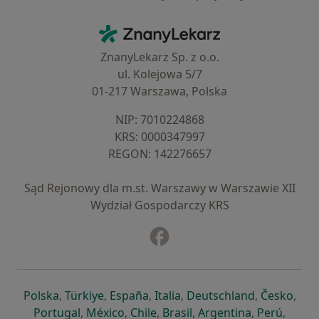
Kontakt
ZnanyLekarz - Strona główna
ZnanyLekarz Sp. z o.o.
ul. Kolejowa 5/7
01-217 Warszawa, Polska
NIP: ⁠7010224868
KRS: ⁠0000347997
REGON: ⁠142276657
Sąd Rejonowy dla m.st. Warszawy w Warszawie XII
Wydział Gospodarczy KRS
Facebook
otwiera się w nowej karcie
otwiera się w nowej karcie
otwiera się w nowej karcie
otwiera się w nowej karcie
otwiera się w nowej karci
otwiera się
otwi
Polska
,
Türkiye
,
España
,
Italia
,
Deutschland
,
Česko
,
otwiera się w nowej karcie
otwiera się w nowej karcie
otwiera się w nowej karcie
otwiera się w nowej kar
otwiera się 
otwier
Portugal
,
México
,
Chile
,
Brasil
,
Argentina
,
Perú
,