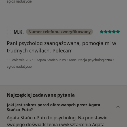
zgłoś nadużycie
M.K.
Numer telefonu zweryfikowany
M
Pani psycholog zaangażowana, pomogła mi w
trudnych chwilach. Polecam
11 kwietnia 2025
•
Agata Stańco-Puto
•
Konsultacja psychologiczna
•
w opinii użytkownika M.K.
zgłoś nadużycie
Najczęściej zadawane pytania
Jaki jest zakres porad oferowanych przez Agata
Stańco-Puto?
Agata Stańco-Puto to psycholog. Na podstawie
swojego doświadczenia i wykształcenia Agata