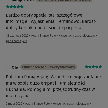
Bardzo dobry specjalista, szczegółowe
informacje i wyjaśnienia. Terminowo. Bardzo
dobry kontakt i podejście do pacjenta
12 czerwca 2025
•
Agata Stańco-Puto
•
Konsultacja psychologiczna
•
w opinii użytkownika Małgorzata
zgłoś nadużycie
Ola
Numer telefonu zweryfikowany
O
Polecam Panią Agatę. Wzbudziła moje zaufanie,
ma w sobie dużo empatii i umiejętności
słuchania. Pomogła mi przejść trudny czas w
moim życiu.
2 maja 2025
•
Agata Stańco-Puto
•
Konsultacja psychologiczna
•
w opinii użytkownika Ola