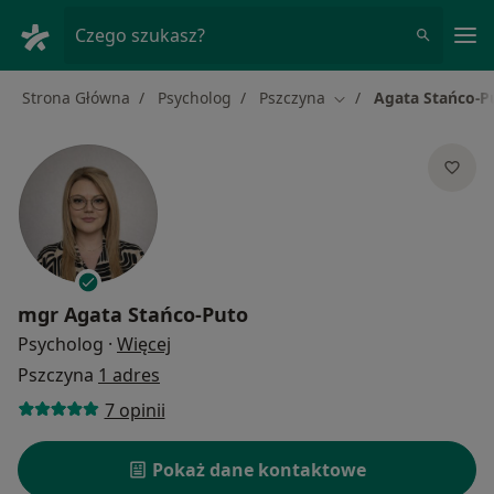
Me
Czego szukasz?
Strona Główna
Psycholog
Pszczyna
Agata Stańco-P
Zmień miasto
mgr
Agata Stańco-Puto
O specjalizacjach
Psycholog
·
Więcej
Pszczyna
1 adres
7 opinii
Pokaż dane kontaktowe