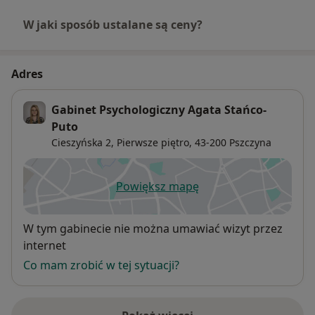
W jaki sposób ustalane są ceny?
Adres
Gabinet Psychologiczny Agata Stańco-
Puto
Cieszyńska 2,
Pierwsze piętro, 43-200
Pszczyna
Powiększ mapę
otwiera się w nowej karcie
Dostępność
W tym gabinecie nie można umawiać wizyt przez
internet
Co mam zrobić w tej sytuacji?