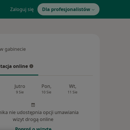
Zaloguj się
Dla profesjonalistów
 w gabinecie
 gabinecie
tacja online
cja online
Jutro
Pon,
Wt,
Śr,
Czw
9 Sie
10 Sie
11 Sie
12 Sie
13 Si
inika nie udostępnia opcji umawiania
wizyt drogą online
Poproś o wizytę