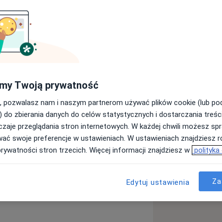
 Warszawie) oraz psychoterapeutą w
Dialog w Warszawie). Ukończyłam m.in.
i na Uniwersytecie Siedleckim oraz
i i wczesnego wspomagania dzieci na
ie. Ponadto ukończyłam kursy z
my Twoją prywatność
dzieci i młodzieży, neuropsychologii
iagnostyką ADHD dzieci i dorosłych
wie oraz wiele innych. Stale podnoszę
, pozwalasz nam i naszym partnerom używać plików cookie (lub p
łej superwizji. Doświadczenie
) do zbierania danych do celów statystycznych i dostarczania treśc
cówkach, m.in. poradni
zaje przeglądania stron internetowych. W każdej chwili możesz spr
h i przedszkolach, poradniach zdrowia
wać swoje preferencje w ustawieniach. W ustawieniach znajdziesz ró
dorosłych, Opiniodawczym Zespole
prywatności stron trzecich. Więcej informacji znajdziesz w
polityka
ych, zajmujących się diagnozą i
Za
Edytuj ustawienia