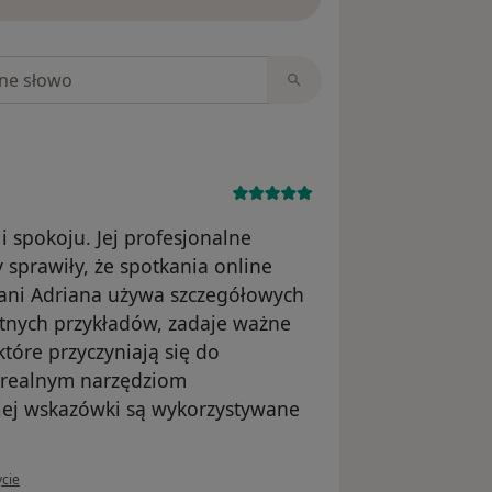
niach
i spokoju. Jej profesjonalne
sprawiły, że spotkania online
ani Adriana używa szczegółowych
etnych przykładów, zadaje ważne
tóre przyczyniają się do
 realnym narzędziom
jej wskazówki są wykorzystywane
tkownika Ania
ycie