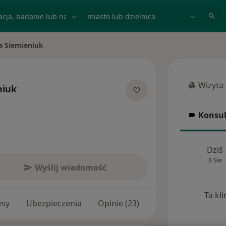
acja, badanie lub nazwisko
miasto lub dzielnica
a Siemieniuk
to
Wizyta
niuk
Wizyta w
jalizacjach
Konsul
Konsulta
Dziś
8 Sie
Wyślij wiadomość
Ta kl
esy
Ubezpieczenia
Opinie (23)