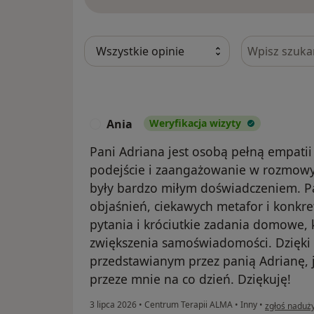
Szukaj w opi
Ania
Weryfikacja wizyty
A
Pani Adriana jest osobą pełną empatii 
podejście i zaangażowanie w rozmowy 
były bardzo miłym doświadczeniem. P
objaśnień, ciekawych metafor i konkr
pytania i króciutkie zadania domowe, k
zwiększenia samoświadomości. Dzięki
przedstawianym przez panią Adrianę, 
przeze mnie na co dzień. Dziękuję!
w opinii uży
3 lipca 2026
•
Centrum Terapii ALMA
•
Inny
•
zgłoś naduż