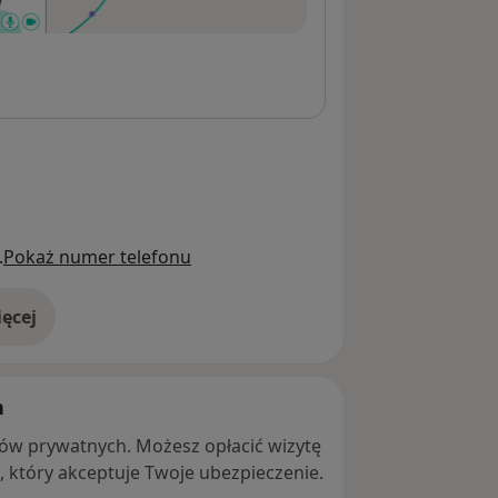
.
Pokaż numer telefonu
ęcej
adresie
h
ntów prywatnych. Możesz opłacić wizytę
ę, który akceptuje Twoje ubezpieczenie.