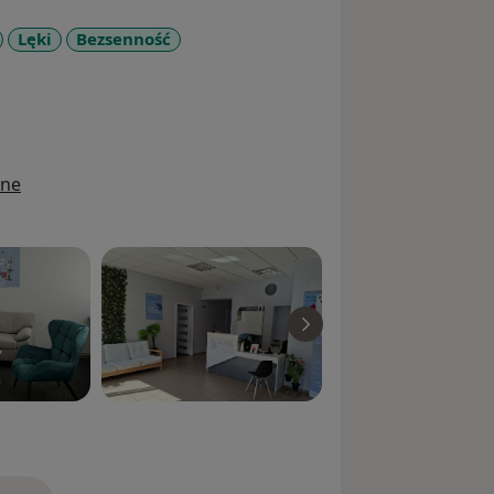
Lęki
Bezsenność
_diseases
ine