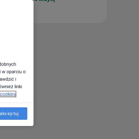
odobnych
i w oparciu o
awdzić i
wnież linki
 cookies
akceptuj