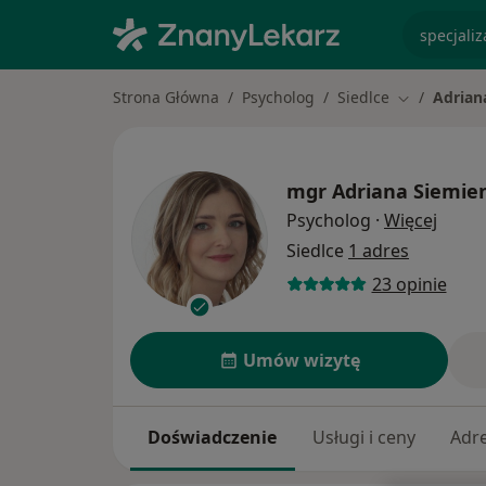
specjaliz
Strona Główna
Psycholog
Siedlce
Adrian
Zmień mias
mgr
Adriana Siemie
O spec
Psycholog
·
Więcej
Siedlce
1 adres
23 opinie
Umów wizytę
Doświadczenie
Usługi i ceny
Adr