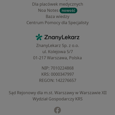
Dla placówek medycznych
Noa Notes
nowość
Baza wiedzy
Centrum Pomocy dla Specjalisty
Kontakt
ZnanyLekarz - Strona główna
ZnanyLekarz Sp. z o.o.
ul. Kolejowa 5/7
01-217 Warszawa, Polska
NIP: ⁠7010224868
KRS: ⁠0000347997
REGON: ⁠142276657
Sąd Rejonowy dla m.st. Warszawy w Warszawie XII
Wydział Gospodarczy KRS
Facebook
otwiera się w nowej karcie