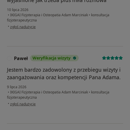
wyjaśnione jak trzeba plus miła rozmowa
10 lipca 2026
•
IKIGAI Fizjoterapia i Osteopatia Adam Marciniak
•
konsultacja
fizjoterapeutyczna
w opinii użytkownika Marta
•
zgłoś nadużycie
Paweł
Weryfikacja wizyty
P
Jestem bardzo zadowolony z przebiegu wizyty i
zaangażowania oraz kompetencji Pana Adama.
9 lipca 2026
•
IKIGAI Fizjoterapia i Osteopatia Adam Marciniak
•
konsultacja
fizjoterapeutyczna
w opinii użytkownika Paweł
•
zgłoś nadużycie