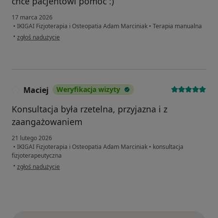
chce pacjentowi pomóc :)
17 marca 2026
•
IKIGAI Fizjoterapia i Osteopatia Adam Marciniak
•
Terapia manualna
w opinii użytkownika Angelika
•
zgłoś nadużycie
Maciej
Weryfikacja wizyty
M
Konsultacja była rzetelna, przyjazna i z
zaangażowaniem
21 lutego 2026
•
IKIGAI Fizjoterapia i Osteopatia Adam Marciniak
•
konsultacja
fizjoterapeutyczna
w opinii użytkownika Maciej
•
zgłoś nadużycie