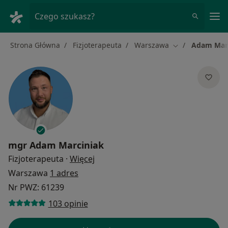
Me
Czego szukasz?
Strona Główna
Fizjoterapeuta
Warszawa
Adam Mar
Zmień miasto
mgr
Adam Marciniak
O specjalizacjach
Fizjoterapeuta
·
Więcej
Warszawa
1 adres
Nr PWZ: 61239
103 opinie