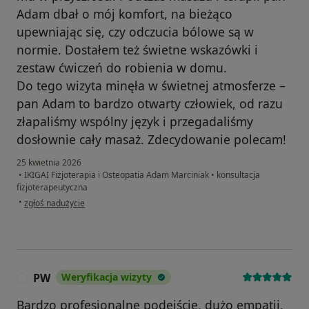
Adam dbał o mój komfort, na bieżąco
upewniając się, czy odczucia bólowe są w
normie. Dostałem też świetne wskazówki i
zestaw ćwiczeń do robienia w domu.
Do tego wizyta minęła w świetnej atmosferze –
pan Adam to bardzo otwarty człowiek, od razu
złapaliśmy wspólny język i przegadaliśmy
dosłownie cały masaż. Zdecydowanie polecam!
25 kwietnia 2026
•
IKIGAI Fizjoterapia i Osteopatia Adam Marciniak
•
konsultacja
fizjoterapeutyczna
w opinii użytkownika Jakub
•
zgłoś nadużycie
PW
Weryfikacja wizyty
P
Bardzo profesjonalne podejście, dużo empatii,