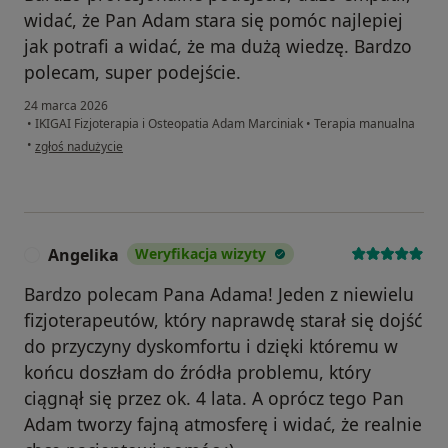
widać, że Pan Adam stara się pomóc najlepiej
jak potrafi a widać, że ma dużą wiedzę. Bardzo
polecam, super podejście.
24 marca 2026
•
IKIGAI Fizjoterapia i Osteopatia Adam Marciniak
•
Terapia manualna
w opinii użytkownika PW
•
zgłoś nadużycie
Angelika
Weryfikacja wizyty
A
Bardzo polecam Pana Adama! Jeden z niewielu
fizjoterapeutów, który naprawdę starał się dojść
do przyczyny dyskomfortu i dzięki któremu w
końcu doszłam do źródła problemu, który
ciągnął się przez ok. 4 lata. A oprócz tego Pan
Adam tworzy fajną atmosferę i widać, że realnie