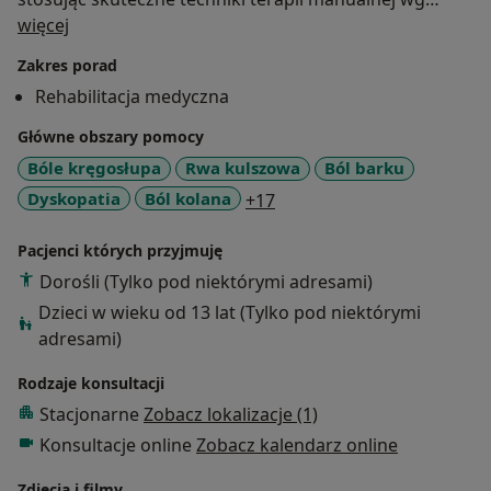
O mnie
koncepcji Maitland’a.
więcej
Każdy pacjent otrzymuje indywidualne podejście, a
Zakres porad
moje umiejętności w zakresie osteopatii pozwalają mi
Rehabilitacja medyczna
na holistyczne spojrzenie na zdrowie, co przekłada się
na kompleksową opiekę i skuteczne leczenie.
Główne obszary pomocy
Bóle kręgosłupa
Rwa kulszowa
Ból barku
a11y_sr_more_diseases
Dyskopatia
Ból kolana
+17
Pacjenci których przyjmuję
Dorośli (Tylko pod niektórymi adresami)
Dzieci w wieku od 13 lat (Tylko pod niektórymi
adresami)
Rodzaje konsultacji
Stacjonarne
Zobacz lokalizacje (1)
Konsultacje online
Zobacz kalendarz online
Zdjęcia i filmy