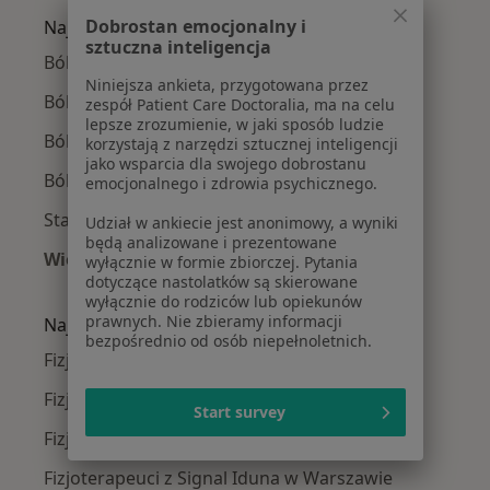
Dobrostan emocjonalny i
Najczęście leczone choroby
sztuczna inteligencja
Bóle kręgosłupa w Warszawie
Niniejsza ankieta, przygotowana przez
Ból kolana w Warszawie
zespół Patient Care Doctoralia, ma na celu
lepsze zrozumienie, w jaki sposób ludzie
Ból barku w Warszawie
korzystają z narzędzi sztucznej inteligencji
jako wsparcia dla swojego dobrostanu
Ból biodra w Warszawie
emocjonalnego i zdrowia psychicznego.
Stany pooperacyjne w Warszawie
Udział w ankiecie jest anonimowy, a wyniki
będą analizowane i prezentowane
Więcej (15)
wyłącznie w formie zbiorczej. Pytania
dotyczące nastolatków są skierowane
Więcej w kategorii: Najczęście leczone chorob
wyłącznie do rodziców lub opiekunów
prawnych. Nie zbieramy informacji
Najpopularniejsze ubezpieczenia
bezpośrednio od osób niepełnoletnich.
Fizjoterapeuci z Medicover w Warszawie
Fizjoterapeuci z Allianz w Warszawie
Start survey
Fizjoterapeuci z INTER Polska w Warszawie
Fizjoterapeuci z Signal Iduna w Warszawie