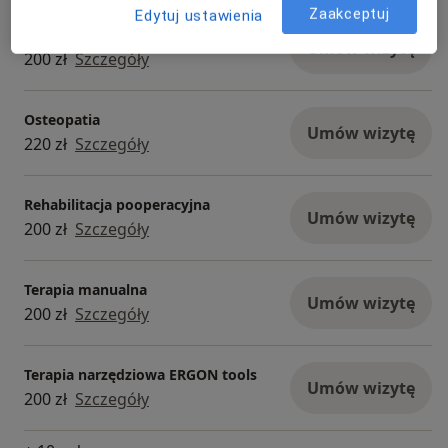
Zaakceptuj
Edytuj ustawienia
Konsultacja fizjoterapeutyczna
Umów wizytę
200 zł
Szczegóły
Osteopatia
Umów wizytę
220 zł
Szczegóły
Rehabilitacja pooperacyjna
Umów wizytę
200 zł
Szczegóły
Terapia manualna
Umów wizytę
200 zł
Szczegóły
Terapia narzędziowa ERGON tools
Umów wizytę
200 zł
Szczegóły