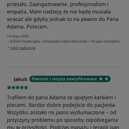
przeszło. Zaangażowanie, profesjonalizm i
empatia. Mam nadzeję że nie będę musiała
wracać ale gdyby jednak to na pewno do Pana
Adama. Polecam.
14 maja 2026
•
IKIGAI Fizjoterapia i Osteopatia Adam Marciniak
•
Terapia manualna
w opinii użytkownika Zuzanna
•
zgłoś nadużycie
Jakub
Płatność i wizyta zweryfikowane
J
Trafiłem do pana Adama ze spiętym karkiem i
plecami. Bardzo dobre podejście do pacjenta.
Wszystko zostało mi jasno wytłumaczone – od
przyczyny problemu po sposoby zapobiegania
mu w przyszłości. Podczas masażu i terapii pan