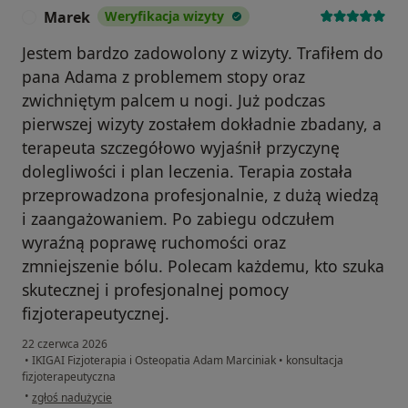
Marek
Weryfikacja wizyty
M
Jestem bardzo zadowolony z wizyty. Trafiłem do
pana Adama z problemem stopy oraz
zwichniętym palcem u nogi. Już podczas
pierwszej wizyty zostałem dokładnie zbadany, a
terapeuta szczegółowo wyjaśnił przyczynę
dolegliwości i plan leczenia. Terapia została
przeprowadzona profesjonalnie, z dużą wiedzą
i zaangażowaniem. Po zabiegu odczułem
wyraźną poprawę ruchomości oraz
zmniejszenie bólu. Polecam każdemu, kto szuka
skutecznej i profesjonalnej pomocy
fizjoterapeutycznej.
22 czerwca 2026
•
IKIGAI Fizjoterapia i Osteopatia Adam Marciniak
•
konsultacja
fizjoterapeutyczna
w opinii użytkownika Marek
•
zgłoś nadużycie