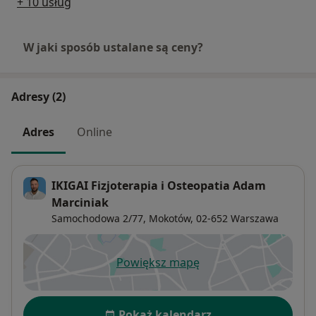
+ 10 usług
W jaki sposób ustalane są ceny?
Adresy (2)
Adres
Online
IKIGAI Fizjoterapia i Osteopatia Adam
Marciniak
Samochodowa 2/77,
Mokotów
, 02-652
Warszawa
Powiększ mapę
otwiera się w nowej karcie
Dostępność
Pokaż kalendarz