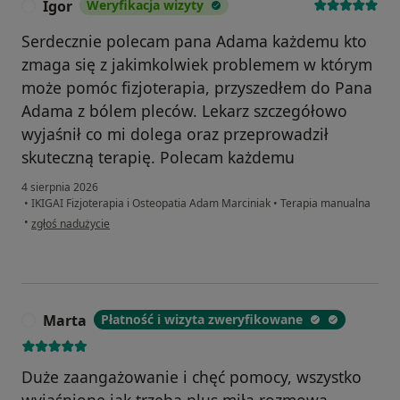
Igor
Weryfikacja wizyty
I
Serdecznie polecam pana Adama każdemu kto
zmaga się z jakimkolwiek problemem w którym
może pomóc fizjoterapia, przyszedłem do Pana
Adama z bólem pleców. Lekarz szczegółowo
wyjaśnił co mi dolega oraz przeprowadził
skuteczną terapię. Polecam każdemu
4 sierpnia 2026
•
IKIGAI Fizjoterapia i Osteopatia Adam Marciniak
•
Terapia manualna
w opinii użytkownika Igor
•
zgłoś nadużycie
Marta
Płatność i wizyta zweryfikowane
M
Duże zaangażowanie i chęć pomocy, wszystko