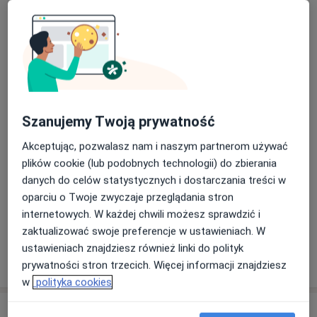
mgr Adam Marciniak
Samochodowa 2/77, 02-652 Warszawa
Zapraszam do umówienia wizyty – jestem
certyfikowanym terapeutą manualnym, który
stale poszerza swoją wiedzę i umiejętności w
zakresie najnowszych technik terapeutycznych.
Specjalizuję się w leczeniu problemów
Szanujemy Twoją prywatność
związanych z narządem ruchu, od kręgosłupa po
Dowiedz się więcej
Akceptując, pozwalasz nam i naszym partnerom używać
stawy obwodowe, stosując skuteczne techniki
30/09/2024
plików cookie (lub podobnych technologii) do zbierania
terapii manualnej wg koncepcji Maitland’a.
danych do celów statystycznych i dostarczania treści w
Każdy pacjent otrzymuje indywidualne podejście,
oparciu o Twoje zwyczaje przeglądania stron
a moje umiejętności w zakresie osteopatii
internetowych. W każdej chwili możesz sprawdzić i
pozwalają mi na holistyczne spojrzenie na
zaktualizować swoje preferencje w ustawieniach. W
zdrowie, co przekłada się na kompleksową
ustawieniach znajdziesz również linki do polityk
opiekę i skuteczne leczenie.
prywatności stron trzecich. Więcej informacji znajdziesz
w
polityka cookies
Usługi i ceny