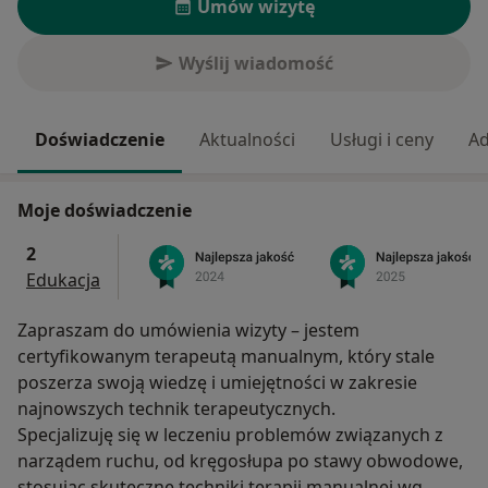
Umów wizytę
Wyślij wiadomość
Doświadczenie
Aktualności
Usługi i ceny
Ad
Moje doświadczenie
2
Edukacja
Zapraszam do umówienia wizyty – jestem
certyfikowanym terapeutą manualnym, który stale
poszerza swoją wiedzę i umiejętności w zakresie
najnowszych technik terapeutycznych.
Specjalizuję się w leczeniu problemów związanych z
narządem ruchu, od kręgosłupa po stawy obwodowe,
stosując skuteczne techniki terapii manualnej wg