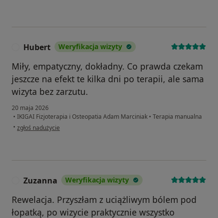
Hubert
Weryfikacja wizyty
H
Miły, empatyczny, dokładny. Co prawda czekam
jeszcze na efekt te kilka dni po terapii, ale sama
wizyta bez zarzutu.
20 maja 2026
•
IKIGAI Fizjoterapia i Osteopatia Adam Marciniak
•
Terapia manualna
w opinii użytkownika Hubert
•
zgłoś nadużycie
Zuzanna
Weryfikacja wizyty
Z
Rewelacja. Przyszłam z uciążliwym bólem pod
łopatką, po wizycie praktycznie wszystko