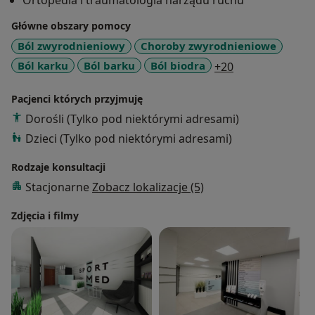
Ortopedia i traumatologia narządu ruchu
Zajmuje się diagnostyką i leczeniem urazów
Główne obszary pomocy
sportowych, chorób zwyrodnieniowych, problemów
powstałych na tle przeciążeniowym (m.in. łokieć
Ból zwyrodnieniowy
Choroby zwyrodnieniowe
tenisisty i golfisty, zapalenia kaletek, ostroga piętowa,
a11y_sr_more_
Ból karku
Ból barku
Ból biodra
+20
entezopatie, cieśni nadgarstka i kanału nerwu
łokciowego) oraz złamań i zwichnięć. Wykonuje USG
Pacjenci których przyjmuję
narządu ruchu. W kręgu moich zainteresowań
Dorośli (Tylko pod niektórymi adresami)
szczególną uwagę poświęcam leczeniu metodami
Dzieci (Tylko pod niektórymi adresami)
regeneracyjnymi oraz zabiegami małoinwazyjnymi.
Należę do ICRS - Międzynarodowego Towarzystwa
Rodzaje konsultacji
Leczenia Chrząstki, PTChR - Polskiego Towarzystwa
Stacjonarne
Zobacz lokalizacje (5)
Chirurgii Ręki oraz PTOiTr - Polskiego Towarzystwa
Ortopedycznego i Traumatologicznego.
Zdjęcia i filmy