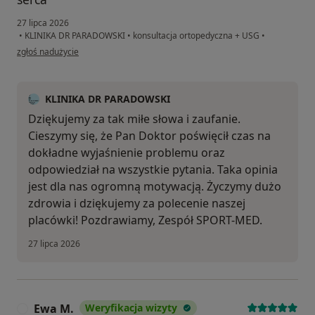
27 lipca 2026
•
KLINIKA DR PARADOWSKI
•
konsultacja ortopedyczna + USG
•
w opinii użytkownika Katarzyna Kozicka
zgłoś nadużycie
KLINIKA DR PARADOWSKI
Dziękujemy za tak miłe słowa i zaufanie.
Cieszymy się, że Pan Doktor poświęcił czas na
dokładne wyjaśnienie problemu oraz
odpowiedział na wszystkie pytania. Taka opinia
jest dla nas ogromną motywacją. Życzymy dużo
zdrowia i dziękujemy za polecenie naszej
placówki! Pozdrawiamy, Zespół SPORT-MED.
27 lipca 2026
Ewa M.
Weryfikacja wizyty
E