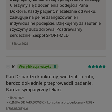
Cieszymy się z docenienia podejścia Pana
Doktora. Każdy pacjent, niezależnie od wieku,
zasługuje na pełne zaangażowanie i
indywidualne podejście. Dziękujemy za zaufanie
i życzymy dużo zdrowia. Pozdrawiamy
serdecznie, Zespół SPORT-MED.
18 lipca 2026
K
Weryfikacja wizyty
Pan Dr bardzo konkretny, wiedział co robi,
bardzo dokładnie przeprowadził badanie.
Bardzo sympatyczny lekarz
15 lipca 2026
•
KLINIKA DR PARADOWSKI
•
konsultacja ortopedyczna + USG
•
w opinii użytkownika K
zgłoś nadużycie