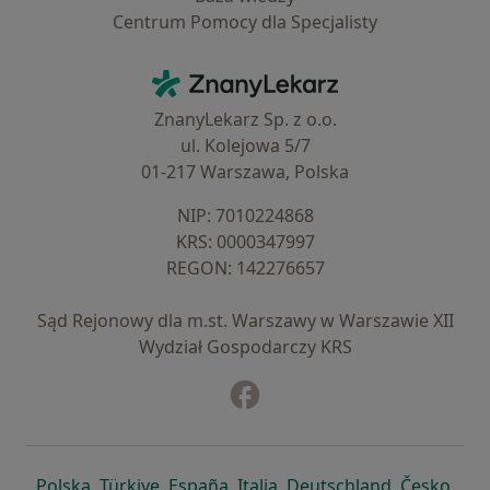
Centrum Pomocy dla Specjalisty
Kontakt
ZnanyLekarz - Strona główna
ZnanyLekarz Sp. z o.o.
ul. Kolejowa 5/7
01-217 Warszawa, Polska
NIP: ⁠7010224868
KRS: ⁠0000347997
REGON: ⁠142276657
Sąd Rejonowy dla m.st. Warszawy w Warszawie XII
Wydział Gospodarczy KRS
Facebook
otwiera się w nowej karcie
otwiera się w nowej karcie
otwiera się w nowej karcie
otwiera się w nowej karcie
otwiera się w nowej karci
otwiera się
otwi
Polska
,
Türkiye
,
España
,
Italia
,
Deutschland
,
Česko
,