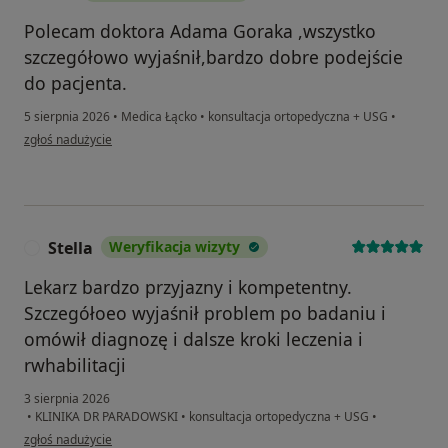
Polecam doktora Adama Goraka ,wszystko
szczegółowo wyjaśnił,bardzo dobre podejście
do pacjenta.
5 sierpnia 2026
•
Medica Łącko
•
konsultacja ortopedyczna + USG
•
w opinii użytkownika D.K
zgłoś nadużycie
Stella
Weryfikacja wizyty
S
Lekarz bardzo przyjazny i kompetentny.
Szczegółoeo wyjaśnił problem po badaniu i
omówił diagnozę i dalsze kroki leczenia i
rwhabilitacji
3 sierpnia 2026
•
KLINIKA DR PARADOWSKI
•
konsultacja ortopedyczna + USG
•
w opinii użytkownika Stella
zgłoś nadużycie