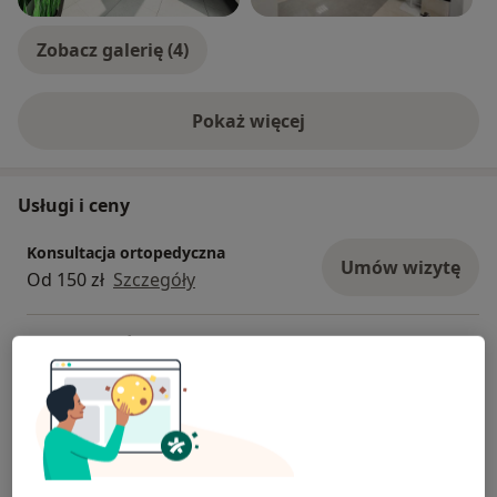
Zobacz galerię (4)
Pokaż więcej
o doświadczeniu
Usługi i ceny
Konsultacja ortopedyczna
Umów wizytę
Od 150 zł
Szczegóły
Terapia stawów osoczem
bogatopłytkowym
Umów wizytę
Od 1 200 zł
Szczegóły
Osocze bogatopłytkowe Ortokine
(st. kolanowy, st. biodrowy, st.
Umów wizytę
ramienny, kręgosłup)