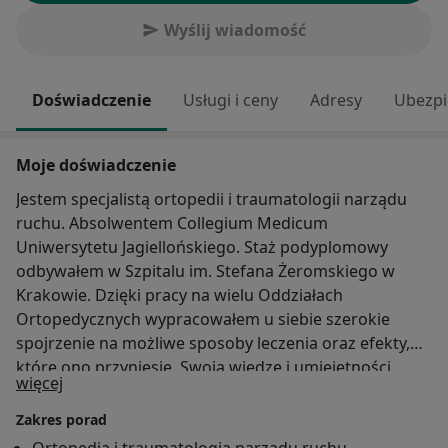
Wyślij wiadomość
Doświadczenie
Usługi i ceny
Adresy
Ubezpi
Moje doświadczenie
Jestem specjalistą ortopedii i traumatologii narządu
ruchu. Absolwentem Collegium Medicum
Uniwersytetu Jagiellońskiego. Staż podyplomowy
odbywałem w Szpitalu im. Stefana Żeromskiego w
Krakowie. Dzięki pracy na wielu Oddziałach
Ortopedycznych wypracowałem u siebie szerokie
spojrzenie na możliwe sposoby leczenia oraz efekty,
które ono przyniesie. Swoją wiedzę i umiejętności
O mnie
więcej
poszerzam odbywając regularnie kursy i szkolenia w
zakresie chirurgii ortopedycznej oraz ultrasonografii
Zakres porad
ortopedycznej, zarówno w Polsce jak i zagranicą.