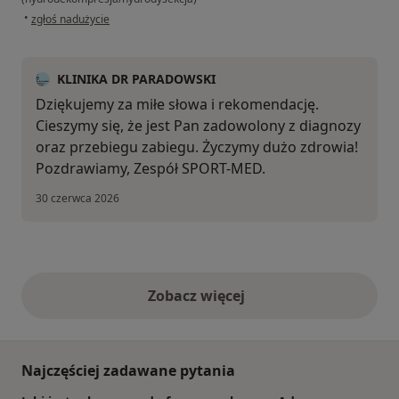
w opinii użytkownika Michał
•
zgłoś nadużycie
KLINIKA DR PARADOWSKI
Dziękujemy za miłe słowa i rekomendację.
Cieszymy się, że jest Pan zadowolony z diagnozy
oraz przebiegu zabiegu. Życzymy dużo zdrowia!
Pozdrawiamy, Zespół SPORT-MED.
30 czerwca 2026
Zobacz więcej
opinie powyżej
Najczęściej zadawane pytania