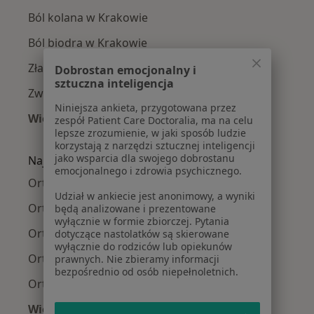
Ból kolana w Krakowie
Ból biodra w Krakowie
Złamania w Krakowie
Dobrostan emocjonalny i
sztuczna inteligencja
Zwyrodnienie stawów w Krakowie
Niniejsza ankieta, przygotowana przez
Więcej (15)
zespół Patient Care Doctoralia, ma na celu
lepsze zrozumienie, w jaki sposób ludzie
Więcej w kategorii: Najczęście leczone chorob
korzystają z narzędzi sztucznej inteligencji
jako wsparcia dla swojego dobrostanu
Najpopularniejsze ubezpieczenia
emocjonalnego i zdrowia psychicznego.
Ortopedzi z Allianz w Krakowie
Udział w ankiecie jest anonimowy, a wyniki
Ortopedzi z Signal Iduna w Krakowie
będą analizowane i prezentowane
wyłącznie w formie zbiorczej. Pytania
Ortopedzi z JP MEDICA w Krakowie
dotyczące nastolatków są skierowane
wyłącznie do rodziców lub opiekunów
Ortopedzi z TU Zdrowie w Krakowie
prawnych. Nie zbieramy informacji
bezpośrednio od osób niepełnoletnich.
Ortopedzi z Świat Zdrowia w Krakowie
Więcej (12)