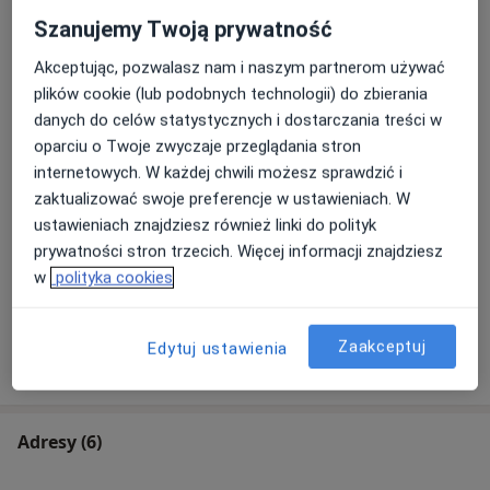
Od 1 200 zł
Szczegóły
Szanujemy Twoją prywatność
Akceptując, pozwalasz nam i naszym partnerom używać
Osocze bogatopłytkowe Ortokine
(st. łokciowy, nadgarstek, stawy
plików cookie (lub podobnych technologii) do zbierania
Umów wizytę
ręki)
danych do celów statystycznych i dostarczania treści w
Od 1 200 zł
Szczegóły
oparciu o Twoje zwyczaje przeglądania stron
internetowych. W każdej chwili możesz sprawdzić i
Plastyka wałów
zaktualizować swoje preferencje w ustawieniach. W
okołopaznokciowych
Umów wizytę
ustawieniach znajdziesz również linki do polityk
1 600 zł - 2 900 zł
Szczegóły
prywatności stron trzecich. Więcej informacji znajdziesz
w
polityka cookies
+ 33 usługi
Zaakceptuj
Edytuj ustawienia
W jaki sposób ustalane są ceny?
Adresy (6)