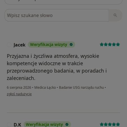
Szukaj w opiniach
Jacek
Weryfikacja wizyty
J
Przyjazna i życzliwa atmosfera, wysokie
kompetencje widoczne w trakcie
przeprowadzonego badania, w poradach i
zaleceniach.
6 sierpnia 2026
•
Medica Łącko
•
Badanie USG narządu ruchu
•
w opinii użytkownika Jacek
zgłoś nadużycie
D.K
Weryfikacja wizyty
D