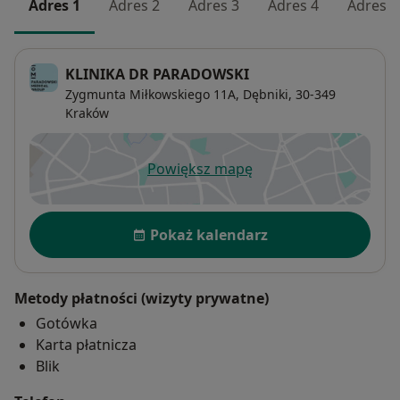
Adres 1
Adres 2
Adres 3
Adres 4
Adres 5
KLINIKA DR PARADOWSKI
Zygmunta Miłkowskiego 11A,
Dębniki
, 30-349
Kraków
Powiększ mapę
otwiera się w nowej karcie
Dostępność
Pokaż kalendarz
Metody płatności (wizyty prywatne)
Gotówka
Karta płatnicza
Blik