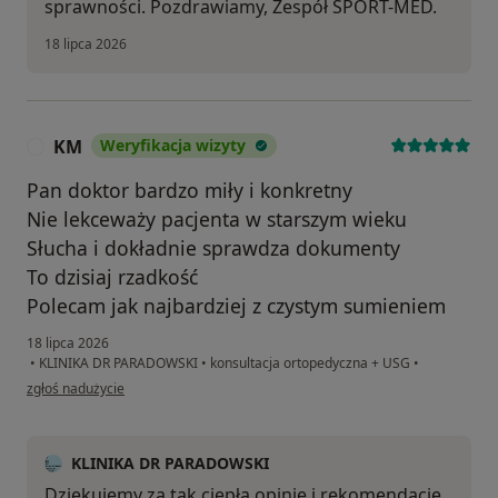
sprawności. Pozdrawiamy, Zespół SPORT-MED.
18 lipca 2026
KM
Weryfikacja wizyty
K
Pan doktor bardzo miły i konkretny
Nie lekceważy pacjenta w starszym wieku
Słucha i dokładnie sprawdza dokumenty
To dzisiaj rzadkość
Polecam jak najbardziej z czystym sumieniem
18 lipca 2026
•
KLINIKA DR PARADOWSKI
•
konsultacja ortopedyczna + USG
•
w opinii użytkownika KM
zgłoś nadużycie
KLINIKA DR PARADOWSKI
Dziękujemy za tak ciepłą opinię i rekomendację.