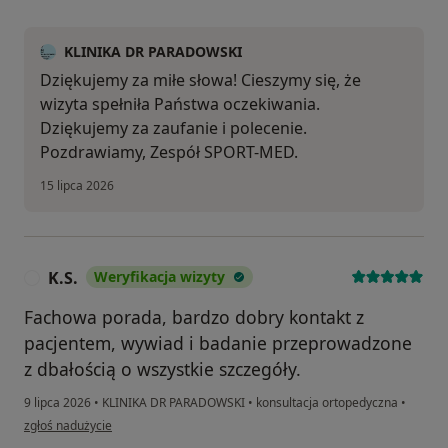
KLINIKA DR PARADOWSKI
Dziękujemy za miłe słowa! Cieszymy się, że
wizyta spełniła Państwa oczekiwania.
Dziękujemy za zaufanie i polecenie.
Pozdrawiamy, Zespół SPORT-MED.
15 lipca 2026
K.S.
Weryfikacja wizyty
K
Fachowa porada, bardzo dobry kontakt z
pacjentem, wywiad i badanie przeprowadzone
z dbałością o wszystkie szczegóły.
9 lipca 2026
•
KLINIKA DR PARADOWSKI
•
konsultacja ortopedyczna
•
w opinii użytkownika K.S.
zgłoś nadużycie