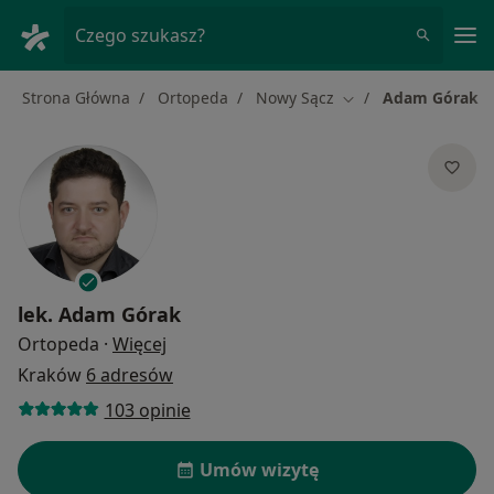
Me
Czego szukasz?
Strona Główna
Ortopeda
Nowy Sącz
Adam Górak
Zmień miasto
lek.
Adam Górak
O specjalizacjach
Ortopeda
·
Więcej
Kraków
6 adresów
103 opinie
Umów wizytę