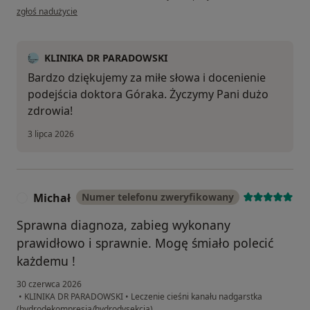
w opinii użytkownika Agnieszka
zgłoś nadużycie
KLINIKA DR PARADOWSKI
Bardzo dziękujemy za miłe słowa i docenienie
podejścia doktora Góraka. Życzymy Pani dużo
zdrowia!
3 lipca 2026
Michał
Numer telefonu zweryfikowany
M
Sprawna diagnoza, zabieg wykonany
prawidłowo i sprawnie. Mogę śmiało polecić
każdemu !
30 czerwca 2026
•
KLINIKA DR PARADOWSKI
•
Leczenie cieśni kanału nadgarstka
(hydrodekompresja/hydrodysekcja)