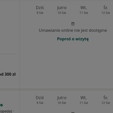
Dziś
Jutro
Wt,
Śr,
9 Sie
10 Sie
11 Sie
12 Sie
Umawianie online nie jest dostępne
Poproś o wizytę
od 300 zł
Dziś
Jutro
Wt,
Śr,
9 Sie
10 Sie
11 Sie
12 Sie
·
rtopeda)