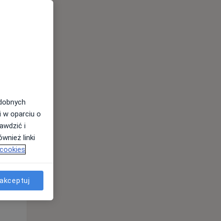
odobnych
Czw,
Pt,
Sob,
i w oparciu o
13 Sie
14 Sie
15 Sie
awdzić i
wnież linki
 cookies
akceptuj