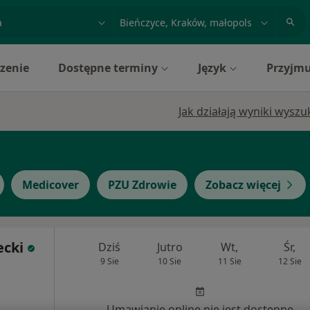
acja, badanie lub nazwisko
miasto lub dzielnica
zenie
Dostępne terminy
Język
Przyjmu
Jak działają wyniki wysz
Medicover
PZU Zdrowie
Zobacz więcej
ecki
Dziś
Jutro
Wt,
Śr,
9 Sie
10 Sie
11 Sie
12 Sie
Umawianie online nie jest dostępne