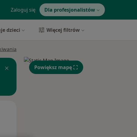
Zaloguj się
Dla profesjonalistów
je dzieci
Więcej filtrów
ukiwania
Powiększ mapę
Czw,
Pt,
Sob,
13 Sie
14 Sie
15 Sie