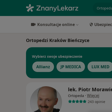
specjaliz
Konsultacje online
Ubezpiec
Ortopedzi Kraków Bieńczyce
Wybierz swoje ubezpieczenie
Allianz
JP MEDICA
LUX MED
lek. Piotr Morawi
·
Więcej
Ortopeda
243 opinie