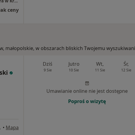
Szpital Specjalistyczny im. Ludwika Rydygiera w Krakowie
rak ceny
ków, małopolskie, w obszarach bliskich Twojemu wyszukiwani
Dziś
Jutro
Wt,
Śr,
9 Sie
10 Sie
11 Sie
12 Sie
ski
Umawianie online nie jest dostępne
Poproś o wizytę
U1, Kraków
•
Mapa