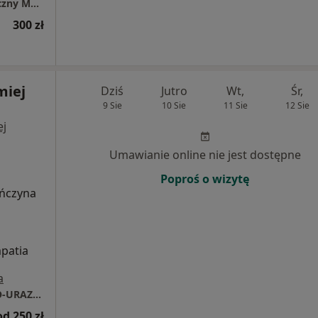
Specjalistyczny Gabinet Urazowo-Ortopedyczny Mariusz Nowakowski (budynek Skymedic)
300 zł
miej
Dziś
Jutro
Wt,
Śr,
9 Sie
10 Sie
11 Sie
12 Sie
ej
Umawianie online nie jest dostępne
Poproś o wizytę
ończyna
mpatia
a
SPECJALISTYCZNY GABINET ORTOPEDYCZNO-URAZOWY BARTŁOMIEJ DOBOSZ
od 250 zł