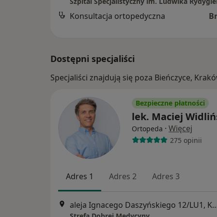
Konsultacja ortopedyczna
B
Dostępni specjaliści
Specjaliści znajdują się poza Bieńczyce, Kra
Bezpieczne płatności
lek. Maciej Widliń
·
Więcej
Ortopeda
275 opinii
Adres 1
Adres 2
Adres 3
aleja Ignacego Daszyńskiego 12/L
Strefa Dobrej Medycyny