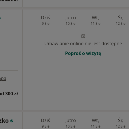
Dziś
Jutro
Wt,
Śr,
9 Sie
10 Sie
11 Sie
12 Sie
Umawianie online nie jest dostępne
Poproś o wizytę
apa
od 300 zł
zko
Dziś
Jutro
Wt,
Śr,
9 Sie
10 Sie
11 Sie
12 Sie