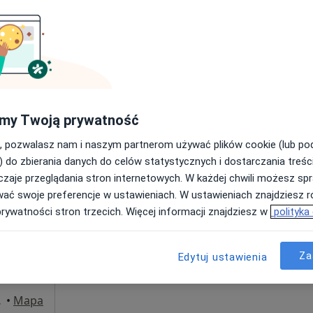
Poproś o wizytę
od 250 zł
my Twoją prywatność
, pozwalasz nam i naszym partnerom używać plików cookie (lub p
z
Dziś
Jutro
Wt,
Śr,
) do zbierania danych do celów statystycznych i dostarczania treśc
9 Sie
10 Sie
11 Sie
12 Sie
zaje przeglądania stron internetowych. W każdej chwili możesz spr
ej
wać swoje preferencje w ustawieniach. W ustawieniach znajdziesz ró
prywatności stron trzecich. Więcej informacji znajdziesz w
polityka
Umawianie online nie jest dostępne
Poproś o wizytę
Za
Edytuj ustawienia
 Kraków
•
Mapa