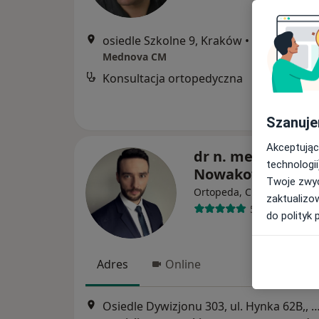
osiedle Szkolne 9, Kraków
•
Mapa
Mednova CM
Konsultacja ortopedyczna
Szanuje
Akceptując
dr n. med. Marius
technologii
Nowakowski
Twoje zwyc
·
Więc
Ortopeda, Chirurg
zaktualizo
541 opinii
do polityk 
Adres
Online
Osiedle Dywizjonu 303, ul. Hynka 62B,,