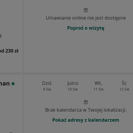
Umawianie online nie jest dostępne
Poproś o wizytę
a
od 230 zł
man
Dziś
Jutro
Wt,
Śr,
9 Sie
10 Sie
11 Sie
12 Sie
Brak kalendarza w Twojej lokalizacji.
Pokaż adresy z kalendarzem