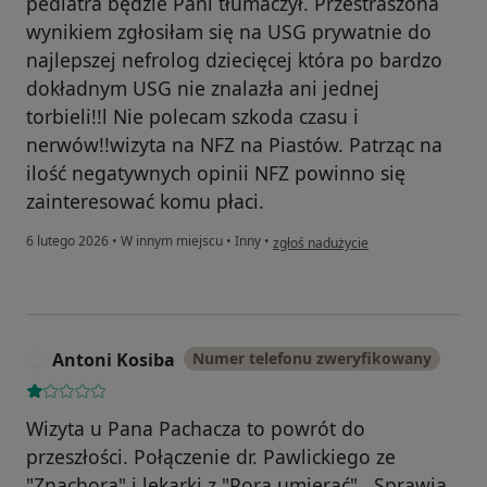
pediatra będzie Pani tłumaczył. Przestraszona
wynikiem zgłosiłam się na USG prywatnie do
najlepszej nefrolog dziecięcej która po bardzo
dokładnym USG nie znalazła ani jednej
torbieli!!l Nie polecam szkoda czasu i
nerwów!!wizyta na NFZ na Piastów. Patrząc na
ilość negatywnych opinii NFZ powinno się
zainteresować komu płaci.
w opinii użytkownika Ewelina
6 lutego 2026
•
W innym miejscu
•
Inny
•
zgłoś nadużycie
Antoni Kosiba
Numer telefonu zweryfikowany
A
Wizyta u Pana Pachacza to powrót do
przeszłości. Połączenie dr. Pawlickiego ze
"Znachora" i lekarki z "Pora umierać" . Sprawia