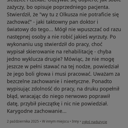
zażyczy, bo opisuje poprzedniego pacjenta.
Stwierdził, że "wy tu z Olkusza nie potraficie się
zachować" - jaki taktowny pan doktor i
światowy do tego... Mógł nie wpuszczać od razu
następnej osoby a nie robić jakieś wyrzuty. Po
wykonaniu usg stwierdził do pracy, choć
wypisał skierowanie na rehabilitację - chyba
jedno wyklucza drugie? Mówiąc, że nie mogę
jeszcze w pełni stawać na tej nodze, powiedział
że jego boli głowa i musi pracować. Uważam za
bezczelne zachowanie i nieetyczne. Ponadto
wypisując zdolność do pracy, na druku popełnił
błąd, wracając do niego nerwowo poprawił
datę, przybił pieczątkę i nic nie powiedział.
Karygodne zachowanie...
w opinii użytkownika Michał
2 października 2025
•
W innym miejscu
•
Inny
•
zgłoś nadużycie