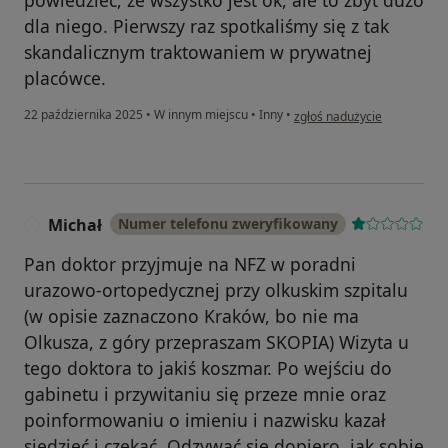
powiedzieć, że wszystko jest ok, ale to zbyt dużo
dla niego. Pierwszy raz spotkaliśmy się z tak
skandalicznym traktowaniem w prywatnej
placówce.
w opinii użytkownika Katarz
22 października 2025
•
W innym miejscu
•
Inny
•
zgłoś nadużycie
Michał
Numer telefonu zweryfikowany
M
Pan doktor przyjmuje na NFZ w poradni
urazowo-ortopedycznej przy olkuskim szpitalu
(w opisie zaznaczono Kraków, bo nie ma
Olkusza, z góry przepraszam SKOPIA) Wizyta u
tego doktora to jakiś koszmar. Po wejściu do
gabinetu i przywitaniu się przeze mnie oraz
poinformowaniu o imieniu i nazwisku kazał
siedzieć i czekać. Odzywać się dopiero, jak sobie