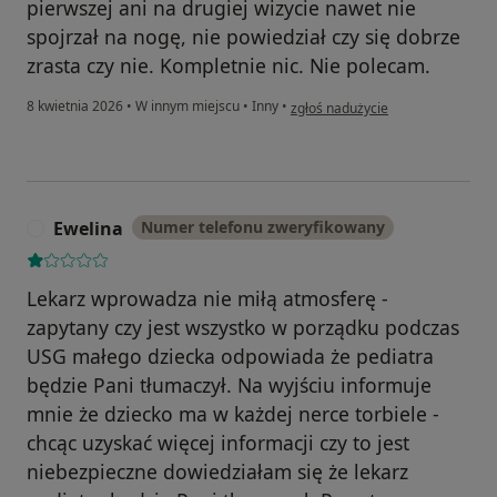
pierwszej ani na drugiej wizycie nawet nie
spojrzał na nogę, nie powiedział czy się dobrze
zrasta czy nie. Kompletnie nic. Nie polecam.
w opinii użytkownika J
8 kwietnia 2026
•
W innym miejscu
•
Inny
•
zgłoś nadużycie
Ewelina
Numer telefonu zweryfikowany
E
Lekarz wprowadza nie miłą atmosferę -
zapytany czy jest wszystko w porządku podczas
USG małego dziecka odpowiada że pediatra
będzie Pani tłumaczył. Na wyjściu informuje
mnie że dziecko ma w każdej nerce torbiele -
chcąc uzyskać więcej informacji czy to jest
niebezpieczne dowiedziałam się że lekarz