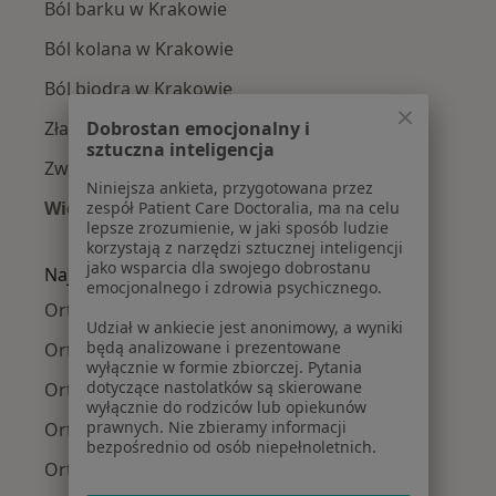
Ból barku w Krakowie
Ból kolana w Krakowie
Ból biodra w Krakowie
Złamania w Krakowie
Dobrostan emocjonalny i
sztuczna inteligencja
Zwyrodnienie stawów w Krakowie
Niniejsza ankieta, przygotowana przez
Więcej (15)
zespół Patient Care Doctoralia, ma na celu
lepsze zrozumienie, w jaki sposób ludzie
Więcej w kategorii: Najczęście leczone chorob
korzystają z narzędzi sztucznej inteligencji
jako wsparcia dla swojego dobrostanu
Najpopularniejsze ubezpieczenia
emocjonalnego i zdrowia psychicznego.
Ortopedzi z Allianz w Krakowie
Udział w ankiecie jest anonimowy, a wyniki
będą analizowane i prezentowane
Ortopedzi z Signal Iduna w Krakowie
wyłącznie w formie zbiorczej. Pytania
dotyczące nastolatków są skierowane
Ortopedzi z JP MEDICA w Krakowie
wyłącznie do rodziców lub opiekunów
prawnych. Nie zbieramy informacji
Ortopedzi z TU Zdrowie w Krakowie
bezpośrednio od osób niepełnoletnich.
Ortopedzi z Świat Zdrowia w Krakowie