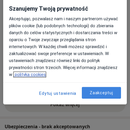
Adres 1
Adres 2
Adres 3
Adres 4
Adres 5
Szanujemy Twoją prywatność
Akceptując, pozwalasz nam i naszym partnerom używać
Centrum Medyczne SKOPIA
plików cookie (lub podobnych technologii) do zbierania
Josepha Conrada 79,
Prądnik Biały
, 31-357
Kraków
danych do celów statystycznych i dostarczania treści w
oparciu o Twoje zwyczaje przeglądania stron
internetowych. W każdej chwili możesz sprawdzić i
Powiększ mapę
otwiera się w nowej karcie
zaktualizować swoje preferencje w ustawieniach. W
ustawieniach znajdziesz również linki do polityk
Dostępność
prywatności stron trzecich. Więcej informacji znajdziesz
W tym gabinecie nie można umawiać wizyt przez
w
polityka cookies
internet
Co mam zrobić w tej sytuacji?
Zaakceptuj
Edytuj ustawienia
Pokaż więcej
o adresie
Ubezpieczenia - brak akceptowanych