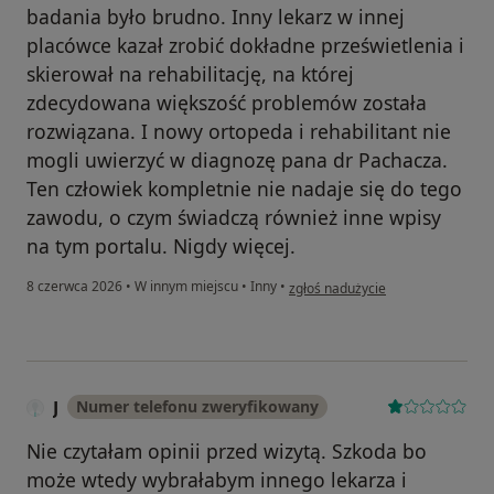
badania było brudno. Inny lekarz w innej
placówce kazał zrobić dokładne prześwietlenia i
skierował na rehabilitację, na której
zdecydowana większość problemów została
rozwiązana. I nowy ortopeda i rehabilitant nie
mogli uwierzyć w diagnozę pana dr Pachacza.
Ten człowiek kompletnie nie nadaje się do tego
zawodu, o czym świadczą również inne wpisy
na tym portalu. Nigdy więcej.
w opinii użytkownika Marcin
8 czerwca 2026
•
W innym miejscu
•
Inny
•
zgłoś nadużycie
J
Numer telefonu zweryfikowany
Nie czytałam opinii przed wizytą. Szkoda bo
może wtedy wybrałabym innego lekarza i