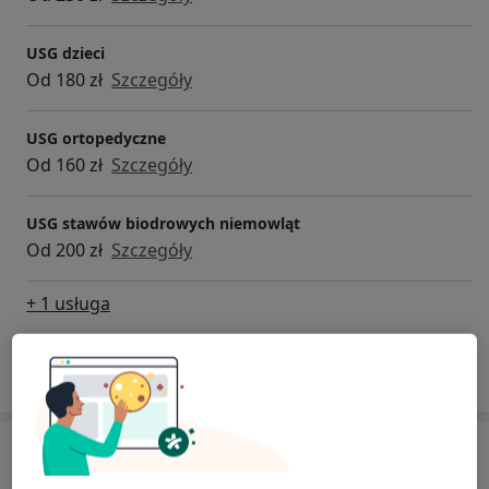
USG dzieci
Od 180 zł
Szczegóły
USG ortopedyczne
Od 160 zł
Szczegóły
USG stawów biodrowych niemowląt
Od 200 zł
Szczegóły
+ 1 usługa
W jaki sposób ustalane są ceny?
Adresy (7)