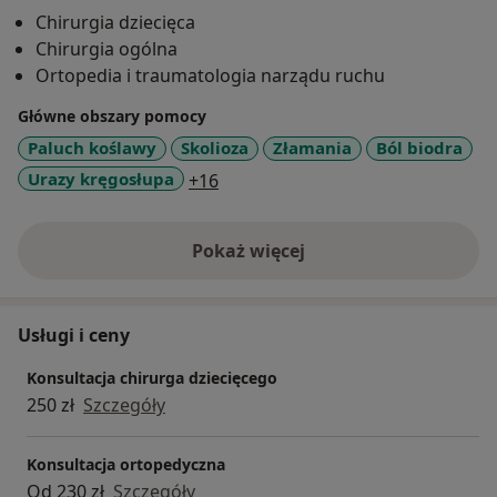
Ultrasonografii pediatrycznej ( w pełnym zakresie)
Chirurgia dziecięca
oraz Centrum Diagnostyki Obrazowej"Cedus" z
Chirurgia ogólna
zakresu Ultrasonografii ortopedycznej i urazowej.
Ortopedia i traumatologia narządu ruchu
W Ogólnopolskim Plebiscycie Medycznym "Laur
Pacjenta 2014" ( głosowało ponad 220 tysięcy
Główne obszary pomocy
internautów) otrzymał CERTYFIKAT ZAUFANIA
Paluch koślawy
Skolioza
Złamania
Ból biodra
PACJENTA jako specjalista w dziedzinie Chirurgii
a11y_sr_more_diseases
Urazy kręgosłupa
+16
Dziecięcej oraz Ortopedii i traumatologii narządu
ruchu.
Jego pasją jest muzyka i DJ-ka.
Pokaż więcej
o doświadczeniu
Usługi i ceny
Konsultacja chirurga dziecięcego
250 zł
Szczegóły
Konsultacja ortopedyczna
Od 230 zł
Szczegóły