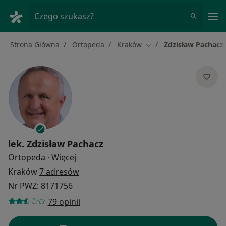
Me
Czego szukasz?
Strona Główna
Ortopeda
Kraków
Zdzisław Pachacz
Zmień miasto
lek.
Zdzisław Pachacz
O specjalizacjach
Ortopeda
·
Więcej
Kraków
7 adresów
Nr PWZ: 8171756
79 opinii