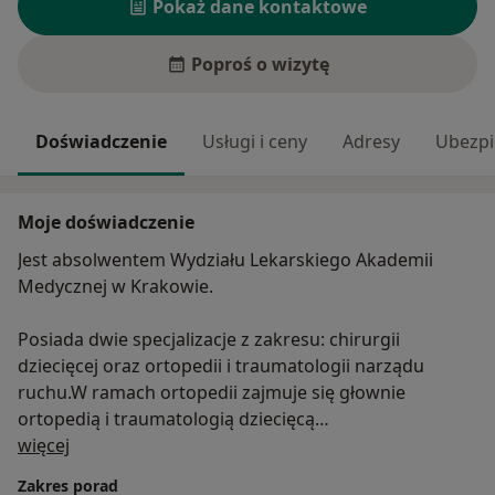
Pokaż dane kontaktowe
Poproś o wizytę
Doświadczenie
Usługi i ceny
Adresy
Ubezpi
Moje doświadczenie
Jest absolwentem Wydziału Lekarskiego Akademii
Medycznej w Krakowie.
Posiada dwie specjalizacje z zakresu: chirurgii
dziecięcej oraz ortopedii i traumatologii narządu
ruchu.W ramach ortopedii zajmuje się głownie
ortopedią i traumatologią dziecięcą
O mnie
Posiada certyfikaty (uprawnienia) Polskiego
więcej
Towarzystwa Ultrasonograficznego z zakresu
Zakres porad