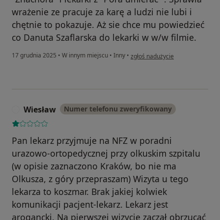
wrażenie ze pracuje za karę a ludzi nie lubi i
chętnie to pokazuje. Aż sie chce mu powiedzieć
co Danuta Szaflarska do lekarki w w/w filmie.
w opinii użytkownika Antoni Kosi
17 grudnia 2025
•
W innym miejscu
•
Inny
•
zgłoś nadużycie
Wiesław
Numer telefonu zweryfikowany
W
Pan lekarz przyjmuje na NFZ w poradni
urazowo-ortopedycznej przy olkuskim szpitalu
(w opisie zaznaczono Kraków, bo nie ma
Olkusza, z góry przepraszam) Wizyta u tego
lekarza to koszmar. Brak jakiej kolwiek
komunikacji pacjent-lekarz. Lekarz jest
arogancki. Na pierwszej wizycie zaczął obrzucać