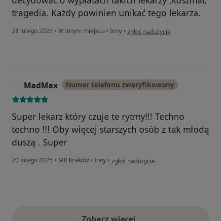
decydować o wypłatach takich lekarzy ,koszmar,
tragedia. Każdy powinien unikać tego lekarza.
w opinii użytkownika HS
28 lutego 2025
•
W innym miejscu
•
Inny
•
zgłoś nadużycie
MadMax
Numer telefonu zweryfikowany
M
Super lekarz który czuje te rytmy!!! Techno
techno !!! Oby więcej starszych osób z tak młodą
duszą . Super
w opinii użytkownika MadMax
20 lutego 2025
•
MR Kraków
•
Inny
•
zgłoś nadużycie
Zobacz więcej