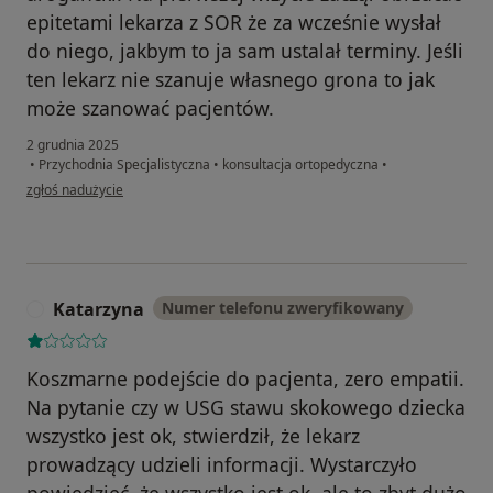
epitetami lekarza z SOR że za wcześnie wysłał
do niego, jakbym to ja sam ustalał terminy. Jeśli
ten lekarz nie szanuje własnego grona to jak
może szanować pacjentów.
2 grudnia 2025
•
Przychodnia Specjalistyczna
•
konsultacja ortopedyczna
•
w opinii użytkownika Wiesław
zgłoś nadużycie
Katarzyna
Numer telefonu zweryfikowany
K
Koszmarne podejście do pacjenta, zero empatii.
Na pytanie czy w USG stawu skokowego dziecka
wszystko jest ok, stwierdził, że lekarz
prowadzący udzieli informacji. Wystarczyło