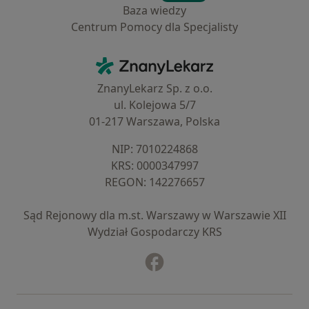
Baza wiedzy
Centrum Pomocy dla Specjalisty
Kontakt
ZnanyLekarz - Strona główna
ZnanyLekarz Sp. z o.o.
ul. Kolejowa 5/7
01-217 Warszawa, Polska
NIP: ⁠7010224868
KRS: ⁠0000347997
REGON: ⁠142276657
Sąd Rejonowy dla m.st. Warszawy w Warszawie XII
Wydział Gospodarczy KRS
Facebook
otwiera się w nowej karcie