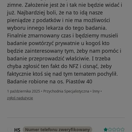
zimne. Założenie jest że i tak nie będzie widać i
już. Najbardziej boli, że na to idą nasze
pieniądze z podatków i nie ma możliwości
wyboru innego lekarza do tego badania.
Finalnie zmarnowany czas i będziemy musieli
badanie powtórzyć prywatnie u kogoś kto
będzie zainteresowany tym, żeby nam pomóc i
badanie przeprowadzić właściwie. I trzeba
chyba zgłosić ten fakt do NFZ i cisnąć, żeby
faktycznie ktoś się nad tym tematem pochylił.
Badanie robione na os. Piastów 40
1 października 2025
•
Przychodnia Specjalistyczna
•
Inny
•
w opinii użytkownika Nina
zgłoś nadużycie
HS
Numer telefonu zweryfikowany
H