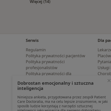
Więcej (14)
Więcej w kategorii: W pobliżu Katow
Serwis
Dla pa
Regulamin
Lekarz
Polityka prywatności pacjentów
Placów
Polityka prywatności
Pytani
profesjonalistów
Usługi 
Polityka prywatności dla
Choro
profesjonalistów, których dane
Pomoc
Dobrostan emocjonalny i sztuczna
pozyskaliśmy samodzielnie
Aplika
inteligencja
Polityka cookies
Blog d
Niniejsza ankieta, przygotowana przez zespół Patient
Jak działają wyniki wyszukiwania
Care Doctoralia, ma na celu lepsze zrozumienie, w jaki
Dostępność
sposób ludzie korzystają z narzędzi sztucznej
O nas
inteligencji jako wsparcia dla swojego dobrostanu