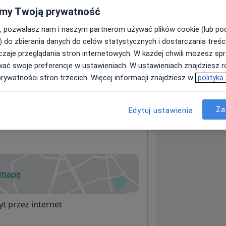
my Twoją prywatność
, pozwalasz nam i naszym partnerom używać plików cookie (lub p
sługach i cenach
) do zbierania danych do celów statystycznych i dostarczania treśc
ormacji o usługach i cenach.
zaje przeglądania stron internetowych. W każdej chwili możesz spr
wać swoje preferencje w ustawieniach. W ustawieniach znajdziesz ró
prywatności stron trzecich. Więcej informacji znajdziesz w
polityka
Za
Edytuj ustawienia
 mapę
wiera się w nowej karcie
t przez internet