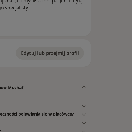
j znać, co myślisz. Inni pacjenci będą
 specjalisty.
Edytuj lub przejmij profil
niew Mucha?
eczności pojawiania się w placówce?
?