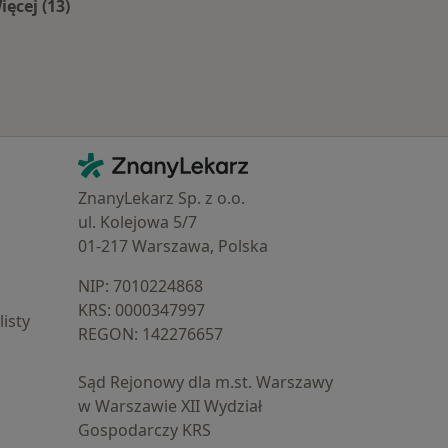
ięcej (13)
oby
Więcej w kategorii: Najpopularniejsze ubezpieczenia
Kontakt
ZnanyLekarz - Strona główna
ZnanyLekarz Sp. z o.o.
ul. Kolejowa 5/7
01-217 Warszawa, Polska
NIP: ⁠7010224868
KRS: ⁠0000347997
isty
REGON: ⁠142276657
Sąd Rejonowy dla m.st. Warszawy
w Warszawie XII Wydział
Gospodarczy KRS