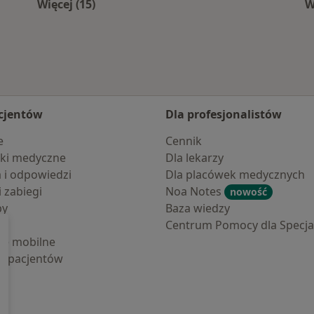
Więcej (15)
W
ic
Więcej w kategorii: Najczęście leczone chor
cjentów
Dla profesjonalistów
e
Cennik
ki medyczne
Dla lekarzy
a i odpowiedzi
Dla placówek medycznych
i zabiegi
Noa Notes
nowość
by
Baza wiedzy
Centrum Pomocy dla Specjal
cje mobilne
la pacjentów