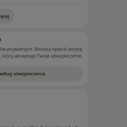
ęcej
adresie
h
ntów prywatnych. Możesz opłacić wizytę
ę, który akceptuje Twoje ubezpieczenie.
według ubezpieczenia