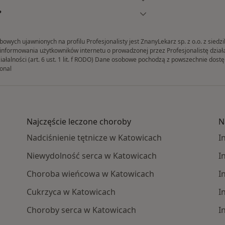
?
ych ujawnionych na profilu Profesjonalisty jest ZnanyLekarz sp. z o.o. z siedz
formowania użytkowników internetu o prowadzonej przez Profesjonalistę działaln
iałalności (art. 6 ust. 1 lit. f RODO) Dane osobowe pochodzą z powszechnie dos
onal
Najczęście leczone choroby
N
Nadciśnienie tętnicze w Katowicach
I
Niewydolność serca w Katowicach
I
Choroba wieńcowa w Katowicach
I
Cukrzyca w Katowicach
I
Choroby serca w Katowicach
I