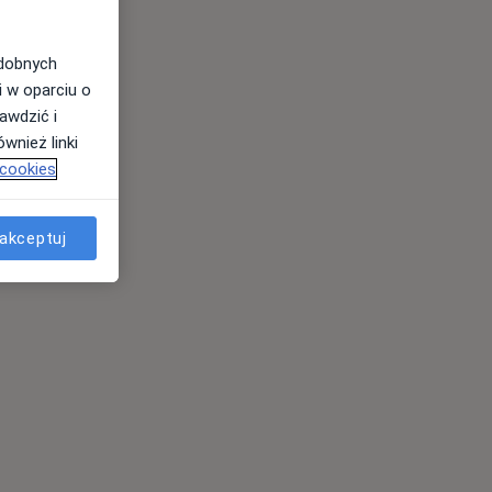
odobnych
i w oparciu o
awdzić i
wnież linki
 cookies
akceptuj