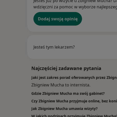
Jesteś już po wizycie u Zbigniew Mucha? Da
wdzięczni za pomoc w wyborze najlepszego
Dodaj swoją opinię
Jesteś tym lekarzem?
Najczęściej zadawane pytania
Jaki jest zakres porad oferowanych przez Zbig
Zbigniew Mucha to internista.
Gdzie Zbigniew Mucha ma swój gabinet?
Czy Zbigniew Mucha przyjmuje online, bez koni
Jak Zbigniew Mucha umawia wizyty?
W jakich godzinach przyjmuje Zbigniew Mucha