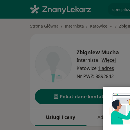
specjaliz
Strona Główna
Internista
Katowice
Zbig
Zmień mia
Zbigniew Mucha
O spec
Internista
·
Więcej
Katowice
1 adres
Nr PWZ: 8892842
Pokaż dane kontaktowe
Usługi i ceny
Adresy