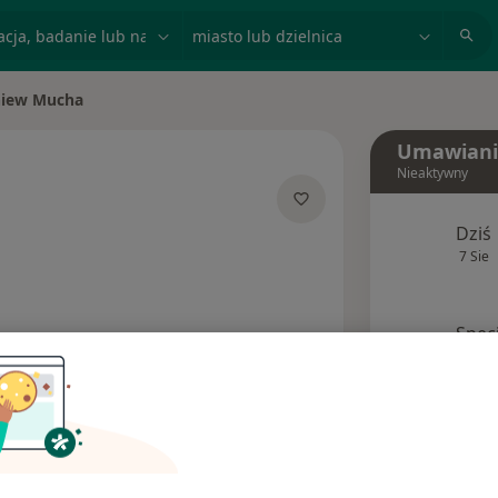
acja, badanie lub nazwisko
miasto lub dzielnica
niew Mucha
sto
Umawiani
Nieaktywny
jalizacjach
Dziś
7 Sie
Spec
Poproś o wizytę
Ubezpieczenia
Opinie