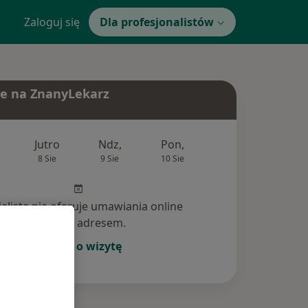
Zaloguj się
Dla profesjonalistów
e na ZnanyLekarz
Jutro
Ndz,
Pon,
Wt,
Śr,
8 Sie
9 Sie
10 Sie
11 Sie
12 Si
jalista nie oferuje umawiania online
pod tym adresem.
Poproś o wizytę