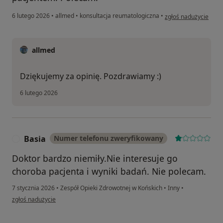
w opinii użytkownika
6 lutego 2026
•
allmed
•
konsultacja reumatologiczna
•
zgłoś nadużycie
allmed
Dziękujemy za opinię. Pozdrawiamy :)
6 lutego 2026
Basia
Numer telefonu zweryfikowany
B
Doktor bardzo niemiły.Nie interesuje go
choroba pacjenta i wyniki badań. Nie polecam.
7 stycznia 2026
•
Zespół Opieki Zdrowotnej w Końskich
•
Inny
•
w opinii użytkownika Basia
zgłoś nadużycie