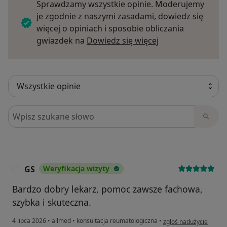
Sprawdzamy wszystkie opinie. Moderujemy
je zgodnie z naszymi zasadami, dowiedz się
więcej o opiniach i sposobie obliczania
Dowiedz się więce
gwiazdek na
Dowiedz się więcej
Szukaj w opiniach
GS
Weryfikacja wizyty
G
Bardzo dobry lekarz, pomoc zawsze fachowa,
szybka i skuteczna.
w opinii użytkownika G
4 lipca 2026
•
allmed
•
konsultacja reumatologiczna
•
zgłoś nadużycie