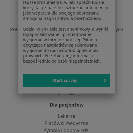
lepsze zrozumienie, w jaki sposób ludzie
Regulamin
korzystają z narzędzi sztucznej inteligencji
jako wsparcia dla swojego dobrostanu
Polityka prywatności pacjentów
emocjonalnego i zdrowia psychicznego.
Polityka prywatności profesjonalistów
Polityka prywatności dla profesjonalistów, których
Udział w ankiecie jest anonimowy, a wyniki
będą analizowane i prezentowane
dane pozyskaliśmy samodzielnie
wyłącznie w formie zbiorczej. Pytania
Polityka cookies
dotyczące nastolatków są skierowane
Jak działają wyniki wyszukiwania
wyłącznie do rodziców lub opiekunów
prawnych. Nie zbieramy informacji
Dostępność
bezpośrednio od osób niepełnoletnich.
O nas
Praca
Rekrutujemy!
Partnerzy
Start survey
Centrum prasowe
Kontakt
Dla pacjentów
Lekarze
Placówki medyczne
Pytania i odpowiedzi