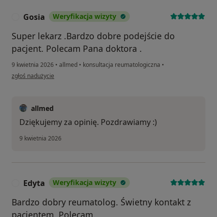
Gosia
Weryfikacja wizyty
G
Super lekarz .Bardzo dobre podejście do
pacjent. Polecam Pana doktora .
9 kwietnia 2026
•
allmed
•
konsultacja reumatologiczna
•
w opinii użytkownika Gosia
zgłoś nadużycie
allmed
Dziękujemy za opinię. Pozdrawiamy :)
9 kwietnia 2026
Edyta
Weryfikacja wizyty
E
Bardzo dobry reumatolog. Świetny kontakt z
pacjentem. Polecam.