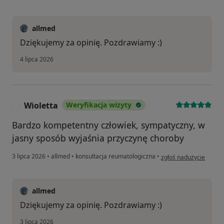
allmed
Dziękujemy za opinię. Pozdrawiamy :)
4 lipca 2026
Wioletta
Weryfikacja wizyty
W
Bardzo kompetentny człowiek, sympatyczny, w
jasny sposób wyjaśnia przyczynę choroby
w opinii użytkownika W
3 lipca 2026
•
allmed
•
konsultacja reumatologiczna
•
zgłoś nadużycie
allmed
Dziękujemy za opinię. Pozdrawiamy :)
3 lipca 2026