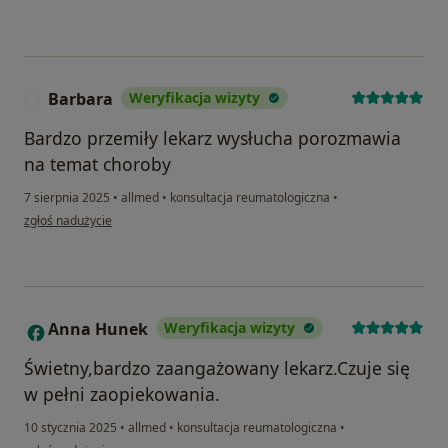
Barbara
Weryfikacja wizyty
B
Bardzo przemiły lekarz wysłucha porozmawia
na temat choroby
7 sierpnia 2025
•
allmed
•
konsultacja reumatologiczna
•
w opinii użytkownika Barbara
zgłoś nadużycie
Anna Hunek
Weryfikacja wizyty
A
Świetny,bardzo zaangażowany lekarz.Czuje się
w pełni zaopiekowania.
10 stycznia 2025
•
allmed
•
konsultacja reumatologiczna
•
w opinii użytkownika Anna Hunek