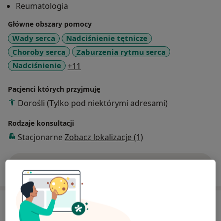
Reumatologia
Główne obszary pomocy
Wady serca
Nadciśnienie tętnicze
Choroby serca
Zaburzenia rytmu serca
a11y_sr_more_diseases
Nadciśnienie
+11
Pacjenci których przyjmuję
Dorośli (Tylko pod niektórymi adresami)
Rodzaje konsultacji
Stacjonarne
Zobacz lokalizacje (1)
Pokaż więcej
o doświadczeniu
Usługi i ceny