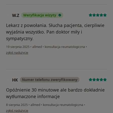
W.Z
Weryfikacja wizyty
W
Lekarz z powołania. Słucha pacjenta, cierpliwie
wyjaśnia wszystko. Pan doktor miły i
sympatyczny.
19 sierpnia 2025
•
allmed
•
konsultacja reumatologiczna
•
w opinii użytkownika W.Z
zgłoś nadużycie
HK
Numer telefonu zweryfikowany
H
Opóźnienie 30 minutowe ale bardzo dokładnie
wytłumaczone informacje
8 sierpnia 2025
•
allmed
•
konsultacja reumatologiczna
•
w opinii użytkownika HK
zgłoś nadużycie