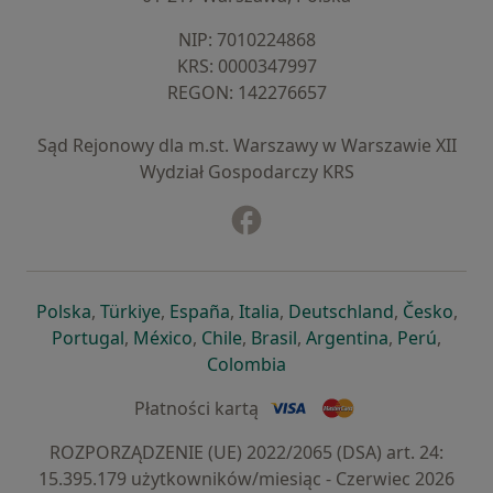
NIP: ⁠7010224868
KRS: ⁠0000347997
REGON: ⁠142276657
Sąd Rejonowy dla m.st. Warszawy w Warszawie XII
Wydział Gospodarczy KRS
Facebook
otwiera się w nowej karcie
otwiera się w nowej karcie
otwiera się w nowej karcie
otwiera się w nowej karcie
otwiera się w nowej karci
otwiera się
otwi
Polska
,
Türkiye
,
España
,
Italia
,
Deutschland
,
Česko
,
otwiera się w nowej karcie
otwiera się w nowej karcie
otwiera się w nowej karcie
otwiera się w nowej kar
otwiera się 
otwier
Portugal
,
México
,
Chile
,
Brasil
,
Argentina
,
Perú
,
otwiera się w nowej karc
Colombia
Płatności kartą
ROZPORZĄDZENIE (UE) 2022/2065 (DSA) art. 24:
15.395.179 użytkowników/miesiąc - Czerwiec 2026