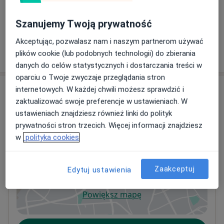
Konsultacja reumatologiczna
Od 300 zł
Szczegóły
Szanujemy Twoją prywatność
Akceptując, pozwalasz nam i naszym partnerom używać
W jaki sposób ustalane są ceny?
plików cookie (lub podobnych technologii) do zbierania
danych do celów statystycznych i dostarczania treści w
oparciu o Twoje zwyczaje przeglądania stron
Adresy (6)
internetowych. W każdej chwili możesz sprawdzić i
zaktualizować swoje preferencje w ustawieniach. W
Adres 1
Adres 2
Adres 3
Adres 4
Adres 5
ustawieniach znajdziesz również linki do polityk
prywatności stron trzecich. Więcej informacji znajdziesz
w
polityka cookies
allmed
Zapolskiej 9 lok. 2,
25-435
Kielce
Zaakceptuj
Edytuj ustawienia
Powiększ mapę
otwiera się w nowej karcie
Dostępność