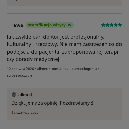
Ewa
Weryfikacja wizyty
E
Jak zwykle pan doktor jest profesjonalny,
kulturalny i rzeczowy. Nie mam zastrzeżeń co do
podejścia do pacjenta, zaproponowanej terapii
czy porady medycznej.
12 czerwca 2026
•
allmed
•
konsultacja reumatologiczna
•
w opinii użytkownika Ewa
zgłoś nadużycie
allmed
Dziękujemy za opinię. Pozdrawiamy :)
12 czerwca 2026