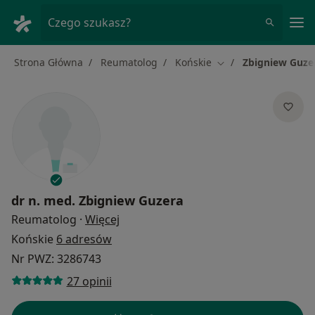
Me
Czego szukasz?
Strona Główna
Reumatolog
Końskie
Zbigniew Guze
Zmień miasto
dr n. med.
Zbigniew Guzera
O specjalizacjach
Reumatolog
·
Więcej
Końskie
6 adresów
Nr PWZ: 3286743
27 opinii