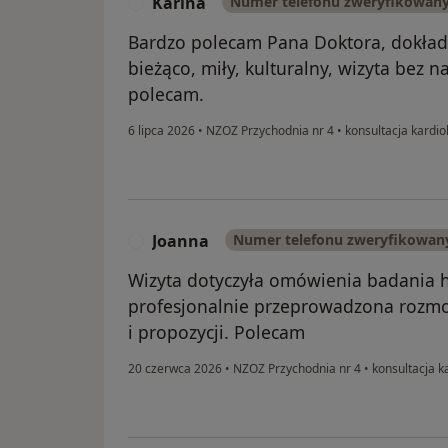
Karina
Numer telefonu zweryfikowan
K
Bardzo polecam Pana Doktora, dokład
bieżąco, miły, kulturalny, wizyta bez 
polecam.
6 lipca 2026
•
NZOZ Przychodnia nr 4
•
konsultacja kardio
Joanna
Numer telefonu zweryfikowan
J
Wizyta dotyczyła omówienia badania h
profesjonalnie przeprowadzona rozmo
i propozycji. Polecam
20 czerwca 2026
•
NZOZ Przychodnia nr 4
•
konsultacja k