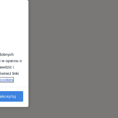
odobnych
i w oparciu o
awdzić i
wnież linki
 cookies
akceptuj