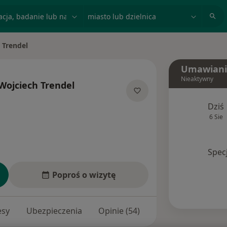
acja, badanie lub nazwisko
miasto lub dzielnica
 Trendel
Umawiani
Nieaktywny
Wojciech Trendel
jalizacjach
Dziś
6 Sie
Spec
Poproś o wizytę
esy
Ubezpieczenia
Opinie (54)