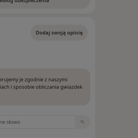
według ubezpieczenia
Dodaj swoją opinię
rujemy je zgodnie z naszymi
iach i sposobie obliczania gwiazdek
ięcej o opiniach
niach