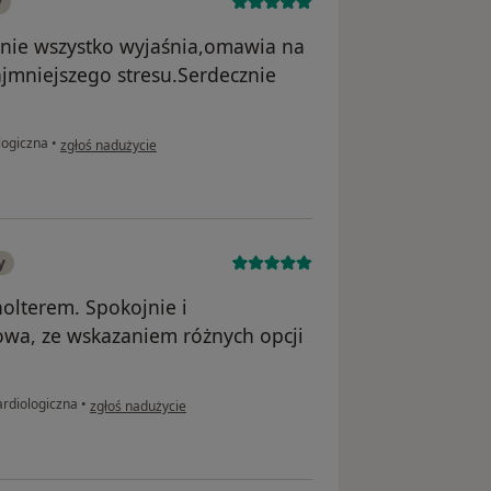
y
nie wszystko wyjaśnia,omawia na
najmniejszego stresu.Serdecznie
w opinii użytkownika Karina
logiczna
•
zgłoś nadużycie
y
olterem. Spokojnie i
wa, ze wskazaniem różnych opcji
w opinii użytkownika Joanna
ardiologiczna
•
zgłoś nadużycie