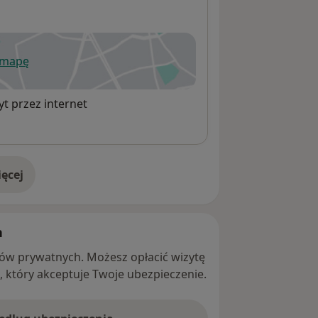
 mapę
wiera się w nowej karcie
t przez internet
ęcej
adresie
h
ntów prywatnych. Możesz opłacić wizytę
ę, który akceptuje Twoje ubezpieczenie.