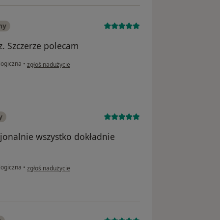
ny
z. Szczerze polecam
w opinii użytkownika Marek P
logiczna
•
zgłoś nadużycie
y
jonalnie wszystko dokładnie
w opinii użytkownika Maciek
logiczna
•
zgłoś nadużycie