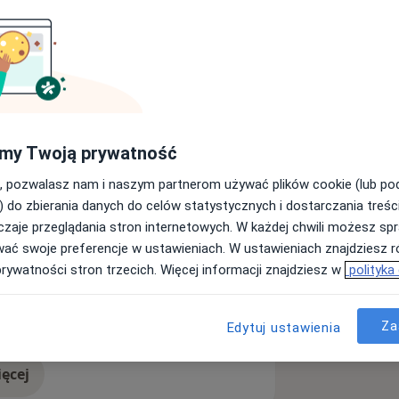
iologii Inwazyjnej, Elektrofizjologii i
i Serca w Tychach (PAKS Tychy).
 egzamin specjalizacyjny uzyskując
my Twoją prywatność
cji Sercowo-Naczyniowych
 Uniwersytetu Medycznego. W 2023 roku
, pozwalasz nam i naszym partnerom używać plików cookie (lub p
adząc badania naukowe w zakresie
) do zbierania danych do celów statystycznych i dostarczania treśc
metod obrazowania.
zaje przeglądania stron internetowych. W każdej chwili możesz spr
 Śląskiej w Katowicach
wać swoje preferencje w ustawieniach. W ustawieniach znajdziesz ró
ego Uniwersytetu Medycznego w
prywatności stron trzecich. Więcej informacji znajdziesz w
polityka
serca
ł egzamin certyfikujący Polskiego
a11y_sr_more_diseases
enie tętnicze
Arytmia
+10
e egzaminem.
Za
Edytuj ustawienia
nio Endovascular & Heart Institute,
gnostyki i leczenia najczęstszych
ęcej
doświadczeniu
itnych kardiologów.