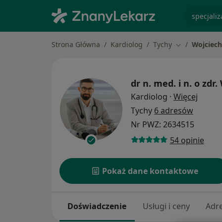
specjaliz
Strona Główna
Kardiolog
Tychy
Wojciech
Zmień miasto
dr n. med. i n. o zdr.
O spec
Kardiolog
·
Więcej
Tychy
6 adresów
Nr PWZ: 2634515
54 opinie
Pokaż dane kontaktowe
Doświadczenie
Usługi i ceny
Adr