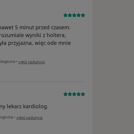
 nawet 5 minut przed czasem.
ozumiale wyniki z holtera,
yła przyjazna, więc ode mnie
w opinii użytkownika E. D.
ologiczna
•
zgłoś nadużycie
ny lekarz kardiolog.
w opinii użytkownika S.Ś
logiczna
•
zgłoś nadużycie