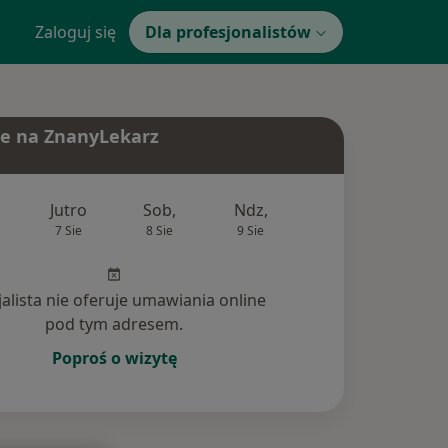
Zaloguj się
Dla profesjonalistów
e na ZnanyLekarz
Jutro
Sob,
Ndz,
Pon,
Wt,
7 Sie
8 Sie
9 Sie
10 Sie
11 Si
jalista nie oferuje umawiania online
pod tym adresem.
Poproś o wizytę