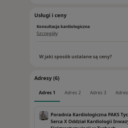
• Uczestnik licznych szkoleń w zakresie EC
oraz interwencji sercowo-naczyniowych.
Usługi i ceny
• Autor prac naukowych w renomowanych 
• W praktyce zawodowej zajmuje się w szcz
Konsultacja kardiologiczna
kardiologicznego podłoża bólu w klatce pie
Szczegóły
nadciśnienia tętniczego, zaburzeń rytmu 
wieńcowej, niewydolności serca.
• W swojej praktyce opiera się na aktualny
W jaki sposób ustalane są ceny?
Polskiego Towarzystwa Kardiologicznego. 
Kardiologicznego, w tym Asocjacji Interwe
Adresy (6)
Adres 1
Adres 2
Adres 3
Adres
Poradnia Kardiologiczna PAKS Tyc
Serca X Oddział Kardiologii Inwazyj