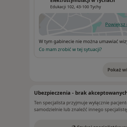
Elektrostymulacji w Tychach
Edukacji 102,
43-100
Tychy
Powiększ
ot
Dostępność
W tym gabinecie nie można umawiać wizy
Co mam zrobić w tej sytuacji?
Pokaż wi
o 
Ubezpieczenia - brak akceptowanyc
Ten specjalista przyjmuje wyłącznie pacje
samodzielnie lub znaleźć innego specjalist