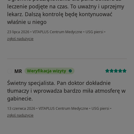
leczenie podjęte na czas. To uważny i uprzejmy
lekarz. Dalszą kontrolę będę kontynuować
właśnie u niego
23 lipca 2026
•
VITAPLUS Centrum Medyczne
•
USG piersi
•
w opinii użytkownika Olga
zgłoś nadużycie
MR
Weryfikacja wizyty
M
Świetny specjalista. Pan doktor dokładnie
tłumaczy i wprowadza bardzo miła atmosferę w
gabinecie.
13 czerwca 2026
•
VITAPLUS Centrum Medyczne
•
USG piersi
•
w opinii użytkownika MR
zgłoś nadużycie