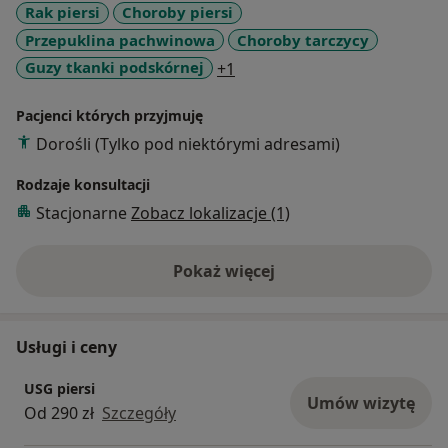
Rak piersi
Choroby piersi
UCSF San Fransisco (Stany Zjednoczone),
Przepuklina pachwinowa
Choroby tarczycy
Universitaetklinikum Goetingen(Niemcy). Członek
Polskiego Towarzystwa Ultrasonograficznego,
a11y_sr_more_diseases
Guzy tkanki podskórnej
+1
Towarzystwa Chirurgów Polskich a także
Europejskiego Stowarzyszenia Obrazowania Piersi i
Pacjenci których przyjmuję
EFUSM (Europan Federation of Ultrasound Societies in
Dorośli (Tylko pod niektórymi adresami)
Medicine and Biology) . Od kilku lat aktywnie związany
Rodzaje konsultacji
z inicjatywami i programami dotyczącymi wczesnego
wykrywania raka piersi. Wykonuje badania USG piersi,
Stacjonarne
Zobacz lokalizacje (1)
jamy brzusznej, tarczycy, szyi, tkanek
powierzchownych. Posiada Certyfikat umiejętności z
Pokaż więcej
o doświadczeniu
zakresu ultrasonografii ogólnej Polskiego
Towarzystwa Ultrasonograficznego.
Usługi i ceny
USG piersi
Umów wizytę
Od 290 zł
Szczegóły