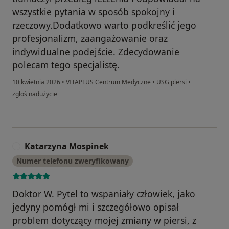
wszystkie pytania w sposób spokojny i
rzeczowy.Dodatkowo warto podkreślić jego
profesjonalizm, zaangażowanie oraz
indywidualne podejście. Zdecydowanie
polecam tego specjalistę.
10 kwietnia 2026
•
VITAPLUS Centrum Medyczne
•
USG piersi
•
w opinii użytkownika Ewelina
zgłoś nadużycie
Katarzyna Mospinek
K
Numer telefonu zweryfikowany
Doktor W. Pytel to wspaniały człowiek, jako
jedyny pomógł mi i szczegółowo opisał
problem dotyczący mojej zmiany w piersi, z