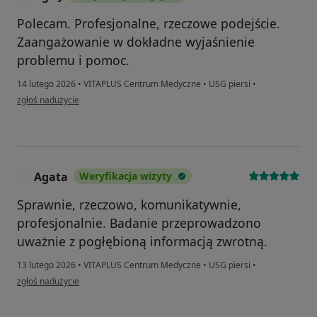
Polecam. Profesjonalne, rzeczowe podejście.
Zaangażowanie w dokładne wyjaśnienie
problemu i pomoc.
14 lutego 2026
•
VITAPLUS Centrum Medyczne
•
USG piersi
•
w opinii użytkownika Aga J
zgłoś nadużycie
Agata
Weryfikacja wizyty
A
Sprawnie, rzeczowo, komunikatywnie,
profesjonalnie. Badanie przeprowadzono
uważnie z pogłębioną informacją zwrotną.
13 lutego 2026
•
VITAPLUS Centrum Medyczne
•
USG piersi
•
w opinii użytkownika Agata
zgłoś nadużycie