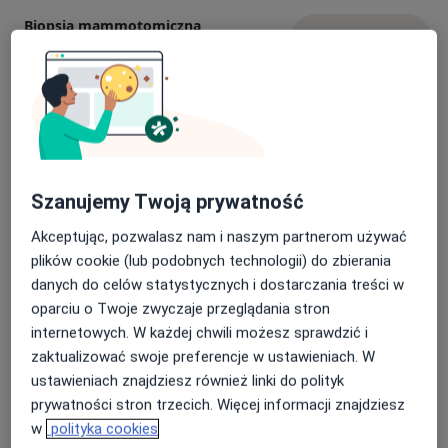
Biopsja mammotomiczna
Umów wizytę
Od 290 zł
Szczegóły
USG tkanek miękkich (guzów)
Umów wizytę
Od 290 zł
Szczegóły
Biopsja węzłów chłonnych
Szanujemy Twoją prywatność
Umów wizytę
Od 400 zł
Szczegóły
Akceptując, pozwalasz nam i naszym partnerom używać
plików cookie (lub podobnych technologii) do zbierania
Biopsja skóry
danych do celów statystycznych i dostarczania treści w
Umów wizytę
Od 500 zł
Szczegóły
oparciu o Twoje zwyczaje przeglądania stron
internetowych. W każdej chwili możesz sprawdzić i
+ 18 usług
zaktualizować swoje preferencje w ustawieniach. W
ustawieniach znajdziesz również linki do polityk
prywatności stron trzecich. Więcej informacji znajdziesz
W jaki sposób ustalane są ceny?
w
polityka cookies