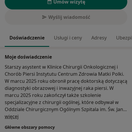
Umów wizytę
Wyślij wiadomość
Doświadczenie
Usługi i ceny
Adresy
Ubezpi
Moje doświadczenie
Starszy asystent w Klinice Chirurgii Onkologicznej i
Chorób Piersi Instytutu Centrum Zdrowia Matki Polki.
W marcu 2025 roku obronił pracę doktorską dotyczącą
diagnostyki obrazowej i inwazyjnej raka piersi. W
marcu 2025 roku zakończył także szkolenie
specjalizacyjne z chirurgii ogólnej, które odbywał w
Oddziale Chirurgicznym Ogólnym Szpitala im. Św. Jana
O mnie
Bożego w Łodzi. Uczestnik licznych szkoleń i kursów z
więcej
zakresu badań USG. Stażysta w Ośrodkach
Główne obszary pomocy
medycznych krajowych i zagranicznych takich jak: