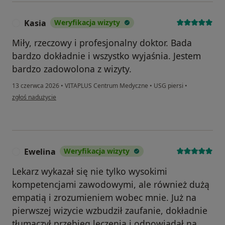
Kasia
Weryfikacja wizyty
K
Miły, rzeczowy i profesjonalny doktor. Bada
bardzo dokładnie i wszystko wyjaśnia. Jestem
bardzo zadowolona z wizyty.
13 czerwca 2026
•
VITAPLUS Centrum Medyczne
•
USG piersi
•
w opinii użytkownika Kasia
zgłoś nadużycie
Ewelina
Weryfikacja wizyty
E
Lekarz wykazał się nie tylko wysokimi
kompetencjami zawodowymi, ale również dużą
empatią i zrozumieniem wobec mnie. Już na
pierwszej wizycie wzbudził zaufanie, dokładnie
tłumaczył przebieg leczenia i odpowiadał na