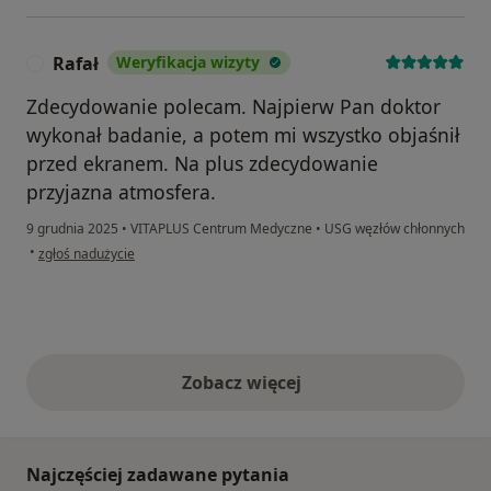
Rafał
Weryfikacja wizyty
R
Zdecydowanie polecam. Najpierw Pan doktor
wykonał badanie, a potem mi wszystko objaśnił
przed ekranem. Na plus zdecydowanie
przyjazna atmosfera.
9 grudnia 2025
•
VITAPLUS Centrum Medyczne
•
USG węzłów chłonnych
w opinii użytkownika Rafał
•
zgłoś nadużycie
Zobacz więcej
opinie powyżej
Najczęściej zadawane pytania