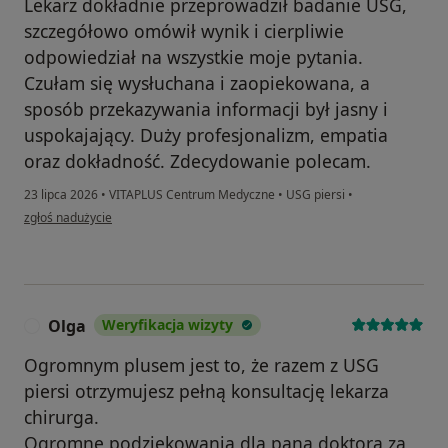
Lekarz dokładnie przeprowadził badanie USG,
szczegółowo omówił wynik i cierpliwie
odpowiedział na wszystkie moje pytania.
Czułam się wysłuchana i zaopiekowana, a
sposób przekazywania informacji był jasny i
uspokajający. Duży profesjonalizm, empatia
oraz dokładność. Zdecydowanie polecam.
23 lipca 2026
•
VITAPLUS Centrum Medyczne
•
USG piersi
•
w opinii użytkownika Aleksandra
zgłoś nadużycie
Olga
Weryfikacja wizyty
O
Ogromnym plusem jest to, że razem z USG
piersi otrzymujesz pełną konsultację lekarza
chirurga.
Ogromne podziękowania dla pana doktora za