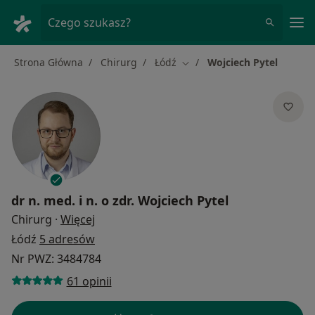
Me
Czego szukasz?
Strona Główna
Chirurg
Łódź
Wojciech Pytel
Zmień miasto
dr n. med. i n. o zdr.
Wojciech Pytel
O specjalizacjach
Chirurg
·
Więcej
Łódź
5 adresów
Nr PWZ: 3484784
61 opinii