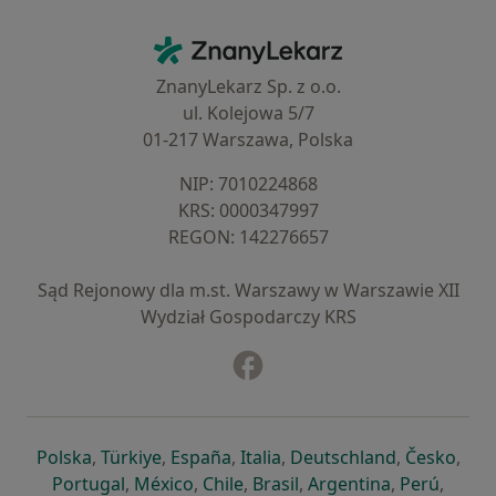
Kontakt
ZnanyLekarz - Strona główna
ZnanyLekarz Sp. z o.o.
ul. Kolejowa 5/7
01-217 Warszawa, Polska
NIP: ⁠7010224868
KRS: ⁠0000347997
REGON: ⁠142276657
Sąd Rejonowy dla m.st. Warszawy w Warszawie XII
Wydział Gospodarczy KRS
Facebook
otwiera się w nowej karcie
otwiera się w nowej karcie
otwiera się w nowej karcie
otwiera się w nowej karcie
otwiera się w nowej karci
otwiera się
otwi
Polska
,
Türkiye
,
España
,
Italia
,
Deutschland
,
Česko
,
otwiera się w nowej karcie
otwiera się w nowej karcie
otwiera się w nowej karcie
otwiera się w nowej kar
otwiera się 
otwier
Portugal
,
México
,
Chile
,
Brasil
,
Argentina
,
Perú
,