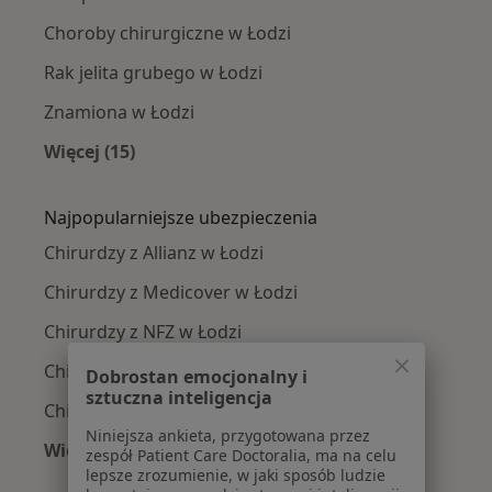
Choroby chirurgiczne w Łodzi
Rak jelita grubego w Łodzi
Znamiona w Łodzi
Więcej (15)
Więcej w kategorii: Najczęście leczone chorob
Najpopularniejsze ubezpieczenia
Chirurdzy z Allianz w Łodzi
Chirurdzy z Medicover w Łodzi
Chirurdzy z NFZ w Łodzi
Chirurdzy z PZU Zdrowie w Łodzi
Dobrostan emocjonalny i
sztuczna inteligencja
Chirurdzy z Signal Iduna w Łodzi
Niniejsza ankieta, przygotowana przez
Więcej (9)
zespół Patient Care Doctoralia, ma na celu
Więcej w kategorii: Najpopularniejsze ubezpie
lepsze zrozumienie, w jaki sposób ludzie