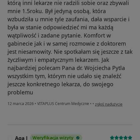
którą inni lekarze nie radzili sobie oraz zbywali
mnie 1.5roku. Był jedyną osobą, która
wzbudziła u mnie tyle zaufania, dała wsparcie i
była w stanie odpowiedzieć mi ma każdą
wątpliwość i zadane pytanie. Komfort w
gabinecie jak i w samej rozmowie z doktorem
jest niesamowity. Nie spotkałam się jeszcze z tak
życzliwym i empatycznym lekarzem. Jak
najbardziej polecam Pana dr. Wojciecha Pytla
wszystkim tym, którym nie udało się znaleźć
jeszcze konkretnego lekarza, do swojego
problemu
w opinii użytkownika Kat
12 marca 2026
•
VITAPLUS Centrum Medyczne
•
•
zgłoś nadużycie
Aga J
Weryfikacja wizyty
A