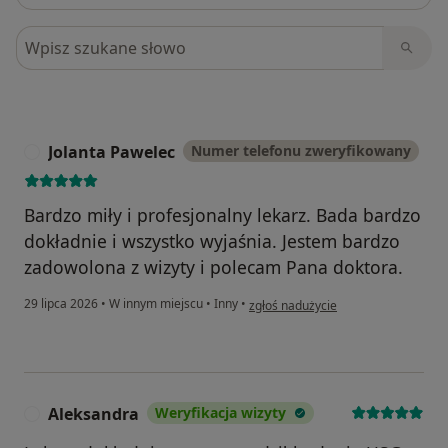
Szukaj w opiniach
Jolanta Pawelec
Numer telefonu zweryfikowany
J
Bardzo miły i profesjonalny lekarz. Bada bardzo
dokładnie i wszystko wyjaśnia. Jestem bardzo
zadowolona z wizyty i polecam Pana doktora.
w opinii użytkownika Jolanta Pawele
29 lipca 2026
•
W innym miejscu
•
Inny
•
zgłoś nadużycie
Aleksandra
Weryfikacja wizyty
A