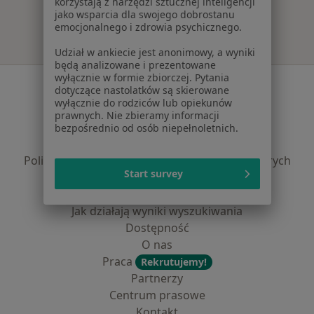
korzystają z narzędzi sztucznej inteligencji
jako wsparcia dla swojego dobrostanu
emocjonalnego i zdrowia psychicznego.
Udział w ankiecie jest anonimowy, a wyniki
będą analizowane i prezentowane
wyłącznie w formie zbiorczej. Pytania
Serwis
dotyczące nastolatków są skierowane
wyłącznie do rodziców lub opiekunów
Regulamin
prawnych. Nie zbieramy informacji
Polityka prywatności pacjentów
bezpośrednio od osób niepełnoletnich.
Polityka prywatności profesjonalistów
Polityka prywatności dla profesjonalistów, których
Start survey
dane pozyskaliśmy samodzielnie
Polityka cookies
Jak działają wyniki wyszukiwania
Dostępność
O nas
Praca
Rekrutujemy!
Partnerzy
Centrum prasowe
Kontakt