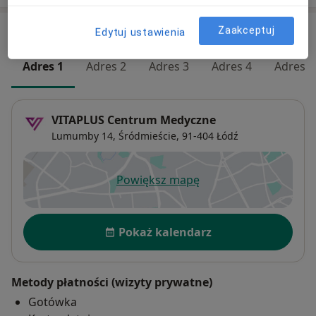
Adresy (5)
Zaakceptuj
Edytuj ustawienia
Adres 1
Adres 2
Adres 3
Adres 4
Adres 5
VITAPLUS Centrum Medyczne
Lumumby 14,
Śródmieście
, 91-404
Łódź
Powiększ mapę
otwiera się w nowej karcie
Dostępność
Pokaż kalendarz
Metody płatności (wizyty prywatne)
Gotówka