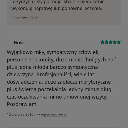
przyczyna leży po mojej stronie nieodłatnie
wykonuję naprawę lub ponowne leczenie.
23 czerwca 2013
Gość
G
Wyjątkowo miły, sympatyczny człowiek,
personel znakomity, dużo uśmiechniętych Pań,
plus jedna młoda bardzo sympatyczna
dziewczyna. Profesjonaliści, wiele lat
doświadczenia, duże zaplecze merytoryczne
plus świetna poczekalnia jedyny minus długi
czas oczekiwania mimo umówionej wizyty.
Pozdrawiam
w opinii użytkownika Gość
12 sierpnia 2010
•
•
•
zgłoś nadużycie