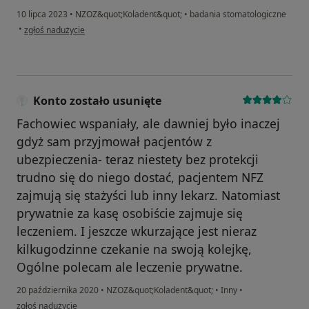
10 lipca 2023
•
NZOZ&quot;Koladent&quot;
•
badania stomatologiczne
w opinii użytkownika Pacjentka H.O
•
zgłoś nadużycie
Konto zostało usunięte
Fachowiec wspaniały, ale dawniej było inaczej
gdyż sam przyjmował pacjentów z
ubezpieczenia- teraz niestety bez protekcji
trudno się do niego dostać, pacjentem NFZ
zajmują się stażyści lub inny lekarz. Natomiast
prywatnie za kasę osobiście zajmuje się
leczeniem. I jeszcze wkurzające jest nieraz
kilkugodzinne czekanie na swoją kolejkę,
Ogólne polecam ale leczenie prywatne.
20 października 2020
•
NZOZ&quot;Koladent&quot;
•
Inny
•
w opinii użytkownika Konto zostało usunięte
zgłoś nadużycie