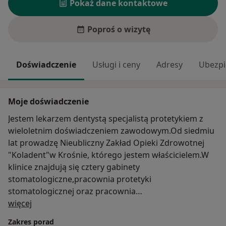
Pokaż dane kontaktowe
Poproś o wizytę
Doświadczenie
Usługi i ceny
Adresy
Ubezpi
Moje doświadczenie
Jestem lekarzem dentystą specjalistą protetykiem z
wieloletnim doświadczeniem zawodowym.Od siedmiu
lat prowadzę Nieubliczny Zakład Opieki Zdrowotnej
"Koladent"w Krośnie, którego jestem właścicielem.W
klinice znajdują się cztery gabinety
stomatologiczne,pracownia protetyki
stomatologicznej oraz pracownia
O mnie
radiologii.Zatrudnionych jest 5 lekarzy stomatologów,6
więcej
techników dentystycznych,5 asystententek i
Zakres porad