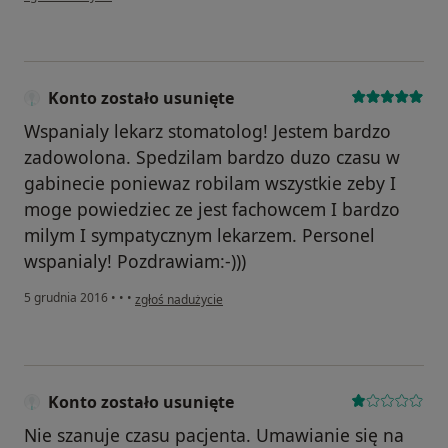
Konto zostało usunięte
Wspanialy lekarz stomatolog! Jestem bardzo
zadowolona. Spedzilam bardzo duzo czasu w
gabinecie poniewaz robilam wszystkie zeby I
moge powiedziec ze jest fachowcem I bardzo
milym I sympatycznym lekarzem. Personel
wspanialy! Pozdrawiam:-)))
w opinii użytkownika Konto zostało usunięte
5 grudnia 2016
•
•
•
zgłoś nadużycie
Konto zostało usunięte
Nie szanuje czasu pacjenta. Umawianie się na