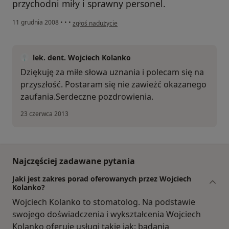
przychodni miły i sprawny personel.
w opinii użytkownika Konto zostało usunięte
11 grudnia 2008
•
•
•
zgłoś nadużycie
lek. dent. Wojciech Kolanko
Dziękuję za miłe słowa uznania i polecam się na
przyszłość. Postaram się nie zawieżć okazanego
zaufania.Serdeczne pozdrowienia.
23 czerwca 2013
Najczęściej zadawane pytania
Jaki jest zakres porad oferowanych przez Wojciech
Kolanko?
Wojciech Kolanko to stomatolog. Na podstawie
swojego doświadczenia i wykształcenia Wojciech
Kolanko oferuje usługi takie jak: badania