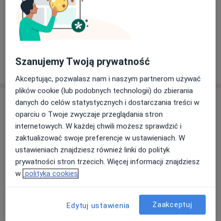
Zdjęcia pantomograficzne
Szczegóły
Szanujemy Twoją prywatność
W jaki sposób ustalane są ceny?
Akceptując, pozwalasz nam i naszym partnerom używać
plików cookie (lub podobnych technologii) do zbierania
Adres
danych do celów statystycznych i dostarczania treści w
oparciu o Twoje zwyczaje przeglądania stron
Koladent
internetowych. W każdej chwili możesz sprawdzić i
Żółkiewskiego 1a,
38-400
Krosno
zaktualizować swoje preferencje w ustawieniach. W
ustawieniach znajdziesz również linki do polityk
prywatności stron trzecich. Więcej informacji znajdziesz
Powiększ mapę
otwiera się w nowej karcie
w
polityka cookies
Dostępność
W tym gabinecie nie można umawiać wizyt przez
Zaakceptuj
Edytuj ustawienia
internet