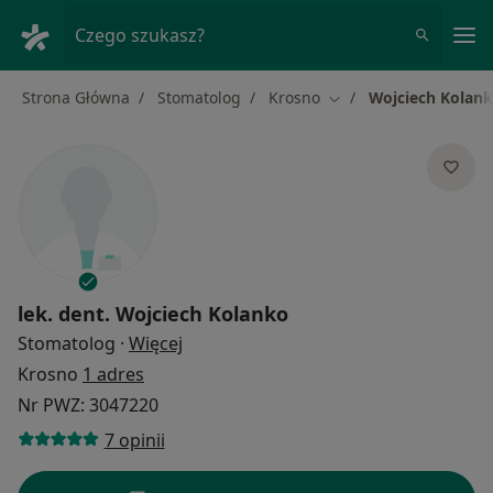
Me
Czego szukasz?
Strona Główna
Stomatolog
Krosno
Wojciech Kolan
Zmień miasto
lek. dent.
Wojciech Kolanko
O specjalizacjach
Stomatolog
·
Więcej
Krosno
1 adres
Nr PWZ: 3047220
7 opinii