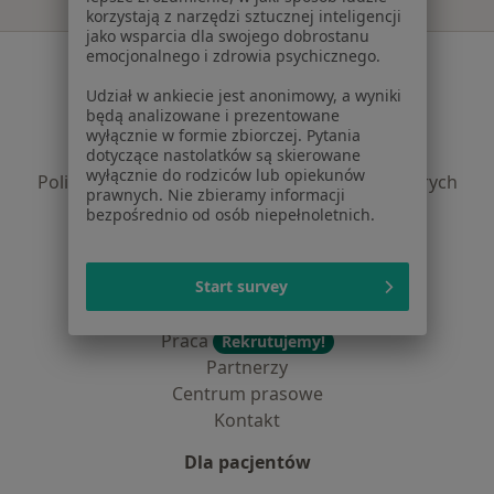
korzystają z narzędzi sztucznej inteligencji
jako wsparcia dla swojego dobrostanu
emocjonalnego i zdrowia psychicznego.
Serwis
Udział w ankiecie jest anonimowy, a wyniki
Regulamin
będą analizowane i prezentowane
Polityka prywatności pacjentów
wyłącznie w formie zbiorczej. Pytania
Polityka prywatności profesjonalistów
dotyczące nastolatków są skierowane
wyłącznie do rodziców lub opiekunów
Polityka prywatności dla profesjonalistów, których
prawnych. Nie zbieramy informacji
dane pozyskaliśmy samodzielnie
bezpośrednio od osób niepełnoletnich.
Polityka cookies
Jak działają wyniki wyszukiwania
Dostępność
Start survey
O nas
Praca
Rekrutujemy!
Partnerzy
Centrum prasowe
Kontakt
Dla pacjentów