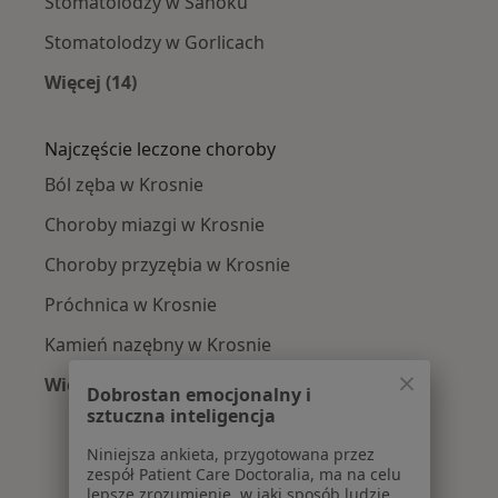
Stomatolodzy w Sanoku
Stomatolodzy w Gorlicach
Więcej (14)
Więcej w kategorii: W pobliżu Krosna
Najczęście leczone choroby
Ból zęba w Krosnie
Choroby miazgi w Krosnie
Choroby przyzębia w Krosnie
Próchnica w Krosnie
Kamień nazębny w Krosnie
Więcej (12)
Dobrostan emocjonalny i
Więcej w kategorii: Najczęście leczone chorob
sztuczna inteligencja
Niniejsza ankieta, przygotowana przez
zespół Patient Care Doctoralia, ma na celu
lepsze zrozumienie, w jaki sposób ludzie