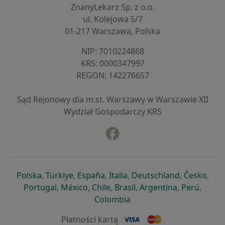
ZnanyLekarz Sp. z o.o.
ul. Kolejowa 5/7
01-217 Warszawa, Polska
NIP: ⁠7010224868
KRS: ⁠0000347997
REGON: ⁠142276657
Sąd Rejonowy dla m.st. Warszawy w Warszawie XII
Wydział Gospodarczy KRS
Facebook
otwiera się w nowej karcie
otwiera się w nowej karcie
otwiera się w nowej karcie
otwiera się w nowej karcie
otwiera się w nowej karci
otwiera się
otwi
Polska
,
Türkiye
,
España
,
Italia
,
Deutschland
,
Česko
,
otwiera się w nowej karcie
otwiera się w nowej karcie
otwiera się w nowej karcie
otwiera się w nowej kar
otwiera się 
otwier
Portugal
,
México
,
Chile
,
Brasil
,
Argentina
,
Perú
,
otwiera się w nowej karc
Colombia
Płatności kartą