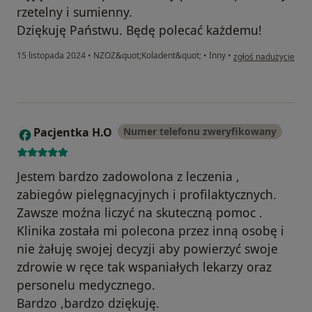
rzetelny i sumienny.
Dziękuję Państwu. Będę polecać każdemu!
w opinii użytkownik
15 listopada 2024
•
NZOZ&quot;Koladent&quot;
•
Inny
•
zgłoś nadużycie
Pacjentka H.O
Numer telefonu zweryfikowany
P
Jestem bardzo zadowolona z leczenia ,
zabiegów pielęgnacyjnych i profilaktycznych.
Zawsze moźna liczyć na skuteczną pomoc .
Klinika została mi polecona przez inną osobę i
nie żałuję swojej decyzji aby powierzyć swoje
zdrowie w ręce tak wspaniałych lekarzy oraz
personelu medycznego.
Bardzo ,bardzo dziękuję.