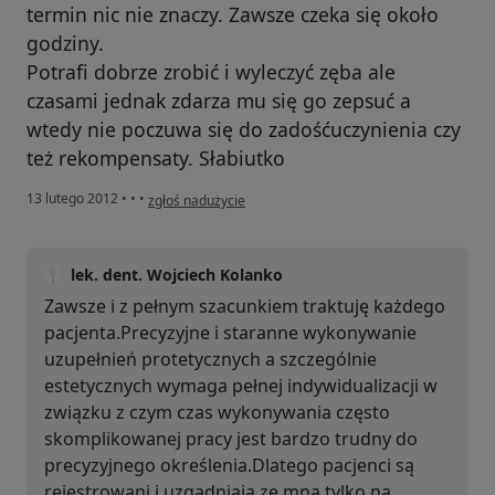
termin nic nie znaczy. Zawsze czeka się około
godziny.
Potrafi dobrze zrobić i wyleczyć zęba ale
czasami jednak zdarza mu się go zepsuć a
wtedy nie poczuwa się do zadośćuczynienia czy
też rekompensaty. Słabiutko
w opinii użytkownika Konto zostało usunięte
13 lutego 2012
•
•
•
zgłoś nadużycie
lek. dent. Wojciech Kolanko
Zawsze i z pełnym szacunkiem traktuję każdego
pacjenta.Precyzyjne i staranne wykonywanie
uzupełnień protetycznych a szczególnie
estetycznych wymaga pełnej indywidualizacji w
związku z czym czas wykonywania często
skomplikowanej pracy jest bardzo trudny do
precyzyjnego określenia.Dlatego pacjenci są
rejestrowani i uzgadniają ze mną tylko na