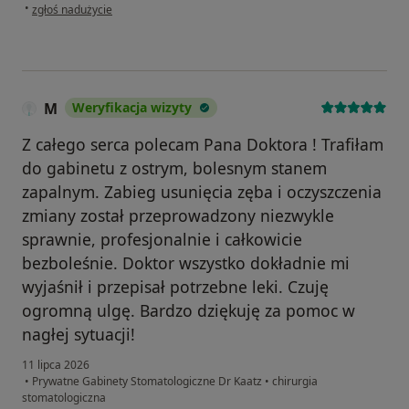
w opinii użytkownika Justyna
•
zgłoś nadużycie
M
Weryfikacja wizyty
Z całego serca polecam Pana Doktora ! Trafiłam
do gabinetu z ostrym, bolesnym stanem
zapalnym. Zabieg usunięcia zęba i oczyszczenia
zmiany został przeprowadzony niezwykle
sprawnie, profesjonalnie i całkowicie
bezboleśnie. Doktor wszystko dokładnie mi
wyjaśnił i przepisał potrzebne leki. Czuję
ogromną ulgę. Bardzo dziękuję za pomoc w
nagłej sytuacji!
11 lipca 2026
•
Prywatne Gabinety Stomatologiczne Dr Kaatz
•
chirurgia
stomatologiczna