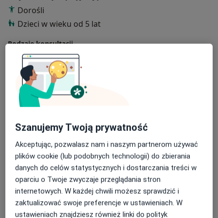
Dorośli
Dzieci w wieku od 5 lat
Rodzaje konsultacji
Stacjonarne
Zobacz lokalizacje (1)
Zdjęcia i filmy
Szanujemy Twoją prywatność
Akceptując, pozwalasz nam i naszym partnerom używać
plików cookie (lub podobnych technologii) do zbierania
Zobacz galerię (5)
danych do celów statystycznych i dostarczania treści w
oparciu o Twoje zwyczaje przeglądania stron
internetowych. W każdej chwili możesz sprawdzić i
Pokaż więcej
zaktualizować swoje preferencje w ustawieniach. W
o doświadczeniu
ustawieniach znajdziesz również linki do polityk