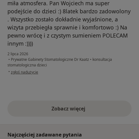
miła atmosfera. Pan Wojciech ma super
podejście do dzieci :) 8latek bardzo zadowolony
. Wszystko zostało dokładnie wyjaśnione, a
wizyta przebiegła sprawnie i komfortowo :) Na
pewno wrócę i z czystym sumieniem POLECAM
innym :))))
2 lipca 2026
•
Prywatne Gabinety Stomatologiczne Dr Kaatz
•
konsultacja
stomatologiczna dzieci
w opinii użytkownika Paulina
•
zgłoś nadużycie
Zobacz więcej
opinie powyżej
Najczęściej zadawane pytania