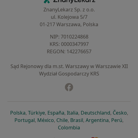
ZnanyLekarz Sp. z o.o.
ul. Kolejowa 5/7
01-217 Warszawa, Polska
NIP: ⁠7010224868
KRS: ⁠0000347997
REGON: ⁠142276657
Sąd Rejonowy dla m.st. Warszawy w Warszawie XII
Wydział Gospodarczy KRS
Facebook
otwiera się w nowej karcie
otwiera się w nowej karcie
otwiera się w nowej karcie
otwiera się w nowej karcie
otwiera się w nowej karci
otwiera się
otwi
Polska
,
Türkiye
,
España
,
Italia
,
Deutschland
,
Česko
,
otwiera się w nowej karcie
otwiera się w nowej karcie
otwiera się w nowej karcie
otwiera się w nowej kar
otwiera się 
otwier
Portugal
,
México
,
Chile
,
Brasil
,
Argentina
,
Perú
,
otwiera się w nowej karc
Colombia