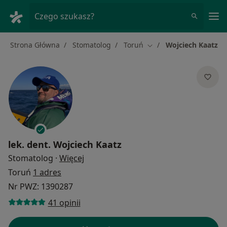
Me
Czego szukasz?
Strona Główna
Stomatolog
Toruń
Wojciech Kaatz
Zmień miasto
lek. dent.
Wojciech Kaatz
O specjalizacjach
Stomatolog
·
Więcej
Toruń
1 adres
Nr PWZ: 1390287
41 opinii