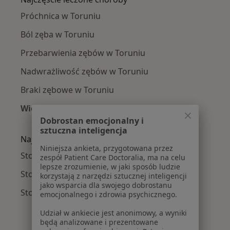
Próchnica w Toruniu
Ból zęba w Toruniu
Przebarwienia zębów w Toruniu
Nadwrażliwość zębów w Toruniu
Braki zębowe w Toruniu
Więcej (15)
Więcej w kategorii: Najczęście leczone chorob
Dobrostan emocjonalny i
sztuczna inteligencja
Najpopularniejsze ubezpieczenia
Niniejsza ankieta, przygotowana przez
Stomatolodzy z Allianz w Toruniu
zespół Patient Care Doctoralia, ma na celu
lepsze zrozumienie, w jaki sposób ludzie
Stomatolodzy z Enel-med w Toruniu
korzystają z narzędzi sztucznej inteligencji
jako wsparcia dla swojego dobrostanu
Stomatolodzy z PZU Zdrowie w Toruniu
emocjonalnego i zdrowia psychicznego.
Udział w ankiecie jest anonimowy, a wyniki
będą analizowane i prezentowane