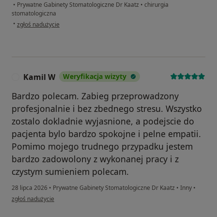
•
Prywatne Gabinety Stomatologiczne Dr Kaatz
•
chirurgia
stomatologiczna
w opinii użytkownika Kasia
•
zgłoś nadużycie
Kamil W
Weryfikacja wizyty
K
Bardzo polecam. Zabieg przeprowadzony
profesjonalnie i bez zbednego stresu. Wszystko
zostalo dokladnie wyjasnione, a podejscie do
pacjenta bylo bardzo spokojne i pelne empatii.
Pomimo mojego trudnego przypadku jestem
bardzo zadowolony z wykonanej pracy i z
czystym sumieniem polecam.
28 lipca 2026
•
Prywatne Gabinety Stomatologiczne Dr Kaatz
•
Inny
•
w opinii użytkownika Kamil W
zgłoś nadużycie