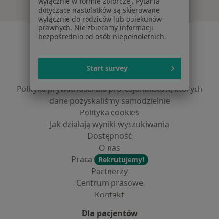
wyłącznie w formie zbiorczej. Pytania
dotyczące nastolatków są skierowane
wyłącznie do rodziców lub opiekunów
prawnych. Nie zbieramy informacji
Serwis
bezpośrednio od osób niepełnoletnich.
Regulamin
Polityka prywatności pacjentów
Start survey
Polityka prywatności profesjonalistów
Polityka prywatności dla profesjonalistów, których
dane pozyskaliśmy samodzielnie
Polityka cookies
Jak działają wyniki wyszukiwania
Dostępność
O nas
Praca
Rekrutujemy!
Partnerzy
Centrum prasowe
Kontakt
Dla pacjentów