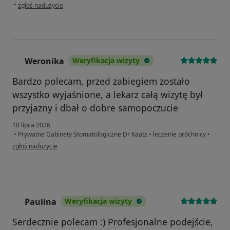
w opinii użytkownika M
•
zgłoś nadużycie
Weronika
Weryfikacja wizyty
W
Bardzo polecam, przed zabiegiem zostało
wszystko wyjaśnione, a lekarz całą wizytę był
przyjazny i dbał o dobre samopoczucie
10 lipca 2026
•
Prywatne Gabinety Stomatologiczne Dr Kaatz
•
leczenie próchnicy
•
w opinii użytkownika Weronika
zgłoś nadużycie
Paulina
Weryfikacja wizyty
P
Serdecznie polecam :) Profesjonalne podejście,