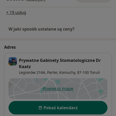
+ 19 usług
W jaki sposób ustalane są ceny?
Adres
Prywatne Gabinety Stomatologiczne Dr
Kaatz
Legionów 216A,
Parter,
Koniuchy
, 87-100
Toruń
Powiększ mapę
otwiera się w nowej karcie
Dostępność
Pokaż kalendarz