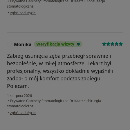
•
Prywatne Gabinety Stomatologiczne Dr Kaatz
•
Konsultacja
stomatologiczna
w opinii użytkownika Izabela
•
zgłoś nadużycie
Monika
Weryfikacja wizyty
M
Zabieg usunięcia zęba przebiegł sprawnie i
bezboleśnie, w miłej atmosferze. Lekarz był
profesjonalny, wszystko dokładnie wyjaśnił i
zadbał o mój komfort podczas zabiegu.
Polecam.
1 sierpnia 2026
•
Prywatne Gabinety Stomatologiczne Dr Kaatz
•
chirurgia
stomatologiczna
w opinii użytkownika Monika
•
zgłoś nadużycie