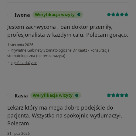
Iwona
Weryfikacja wizyty
I
Jestem zachwycona , pan doktor przemiły,
profesjonalista w każdym calu. Polecam gorąco.
1 sierpnia 2026
•
Prywatne Gabinety Stomatologiczne Dr Kaatz
•
konsultacja
stomatologiczna (pierwsza wizyta)
w opinii użytkownika Iwona
•
zgłoś nadużycie
Kasia
Weryfikacja wizyty
K
Lekarz który ma mega dobre podejście do
pacjenta. Wszystko na spokojnie wytłumaczył.
Polecam
31 lipca 2026