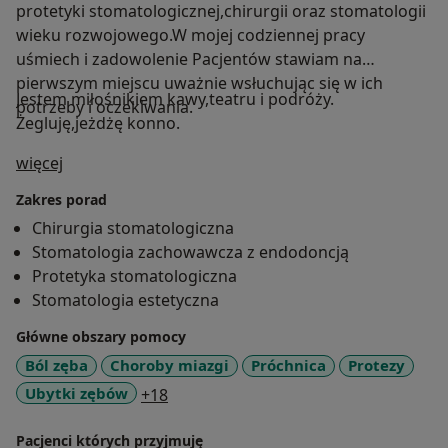
protetyki stomatologicznej,chirurgii oraz stomatologii
wieku rozwojowego.W mojej codziennej pracy
uśmiech i zadowolenie Pacjentów stawiam na
pierwszym miejscu uważnie wsłuchując się w ich
Jestem miłośnikiem kawy,teatru i podróży.
potrzeby i oczekiwania.
Żegluję,jeżdżę konno.
O mnie
więcej
Zakres porad
Chirurgia stomatologiczna
Stomatologia zachowawcza z endodoncją
Protetyka stomatologiczna
Stomatologia estetyczna
Główne obszary pomocy
Ból zęba
Choroby miazgi
Próchnica
Protezy
a11y_sr_more_diseases
Ubytki zębów
+18
Pacjenci których przyjmuję