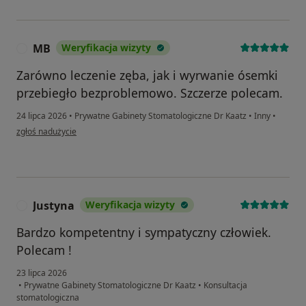
MB
Weryfikacja wizyty
M
Zarówno leczenie zęba, jak i wyrwanie ósemki
przebiegło bezproblemowo. Szczerze polecam.
24 lipca 2026
•
Prywatne Gabinety Stomatologiczne Dr Kaatz
•
Inny
•
w opinii użytkownika MB
zgłoś nadużycie
Justyna
Weryfikacja wizyty
J
Bardzo kompetentny i sympatyczny człowiek.
Polecam !
23 lipca 2026
•
Prywatne Gabinety Stomatologiczne Dr Kaatz
•
Konsultacja
stomatologiczna