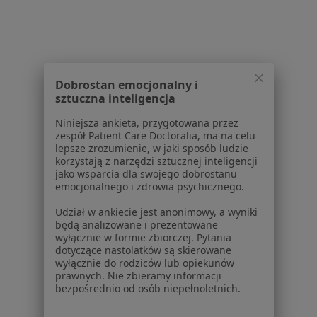
Poproś o wizytę
1
2
Dobrostan emocjonalny i
sztuczna inteligencja
Powiązane wyszukiwania
Niniejsza ankieta, przygotowana przez
W pobliżu Torunia
zespół Patient Care Doctoralia, ma na celu
lepsze zrozumienie, w jaki sposób ludzie
Choroby stomatologiczne w Bydgoszczy
korzystają z narzędzi sztucznej inteligencji
jako wsparcia dla swojego dobrostanu
Choroby stomatologiczne w Białych Błotach
emocjonalnego i zdrowia psychicznego.
Choroby stomatologiczne w Chełmży
Udział w ankiecie jest anonimowy, a wyniki
będą analizowane i prezentowane
Choroby stomatologiczne w Brzozy
wyłącznie w formie zbiorczej. Pytania
dotyczące nastolatków są skierowane
Choroby stomatologiczne w Osielsku
wyłącznie do rodziców lub opiekunów
prawnych. Nie zbieramy informacji
bezpośrednio od osób niepełnoletnich.
Schorzenia w Toruniu
Nadciśnienie tętnicze w Toruniu