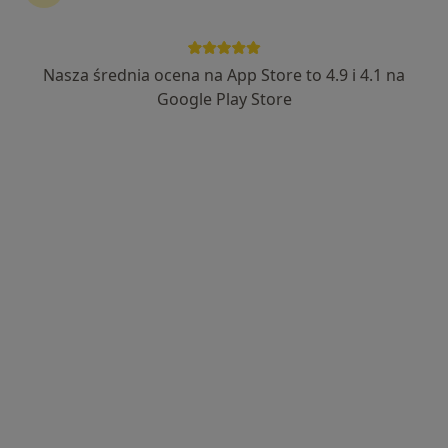
Nasza średnia ocena na App Store to 4.9 i 4.1 na
lek. dent. Witold Kozanecki
Google Play Store
·
Więcej
Stomatolog
153 opinie
ul. Fałata 17a /6, Torun, Poland, Toruń
•
Mapa
Vita-Dent Witold Kozanecki
Konsultacja protetyczna
200 zł
Specjalista nie oferuje umawiania online pod tym adresem.
Poproś o wizytę