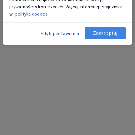
prywatności stron trzecich. Więcej informacji znajdziesz
w
polityka cookies
Zaakceptuj
Edytuj ustawienia
Bezpieczne płatności
lek. dent. Krzysztof Piśko
·
Więcej
Stomatolog
61 opinii
Adres 1
Adres 2
Chełmińska 21, Toruń
•
Mapa
Centrum Stomatologii Dentus