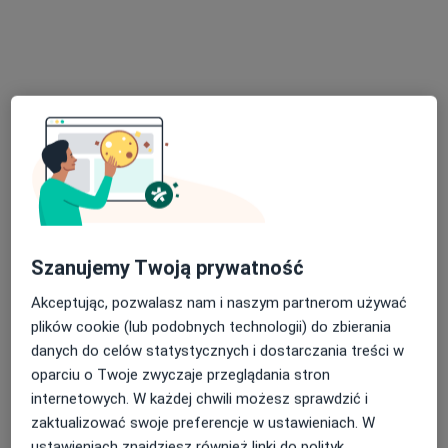
Bezpieczne płatności
lek. dent. Izabela Dejewska- Mądry
·
Więcej
Stomatolog
Szanujemy Twoją prywatność
250 opinii
Akceptując, pozwalasz nam i naszym partnerom używać
Mohna 44, Toruń
•
Mapa
plików cookie (lub podobnych technologii) do zbierania
Gabinet Stomatologiczny
danych do celów statystycznych i dostarczania treści w
Konsultacja stomatologiczna
150 zł
oparciu o Twoje zwyczaje przeglądania stron
internetowych. W każdej chwili możesz sprawdzić i
Specjalista nie oferuje umawiania online pod tym adresem.
zaktualizować swoje preferencje w ustawieniach. W
Poproś o wizytę
ustawieniach znajdziesz również linki do polityk