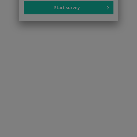
Start survey
Cukrzyca w Toruniu
Choroby serca w Toruniu
Niewydolność serca w Toruniu
Choroba niedokrwienna serca w Toruniu
Więcej (15)
Więcej w kategorii: Schorzenia w Toruniu
Choroby Stomatologiczne Specjaliści W Toruniu
Serwis