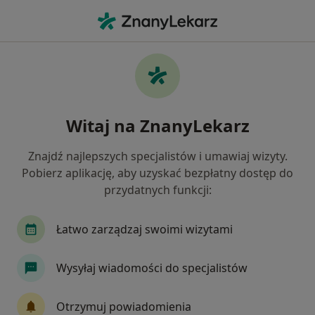
Me
Choroby Stomatologiczne • Toruń, kujawsko-pomorskie
Filtry
• 1
Ubezpieczenie
Map
Choroby stomatologiczne specjaliści w
Witaj na ZnanyLekarz
Toruniu
Jak działają wyniki wyszukiwania
Znajdź najlepszych specjalistów i umawiaj wizyty.
Pobierz aplikację, aby uzyskać bezpłatny dostęp do
przydatnych funkcji:
Jakiego specjalisty szukasz?
Stomatolog
Protetyk stomatologiczny
Ch
Łatwo zarządzaj swoimi wizytami
Wysyłaj wiadomości do specjalistów
Otrzymuj powiadomienia