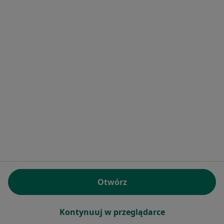
·
Więcej
Stomatolog
5 opinii
Dentistica: ul. Polna 7b/11, Toruń, Toruń
•
Mapa
DentisticA
Badanie stomatologiczne
od 250 zł
Specjalista nie oferuje umawiania online pod tym adresem.
Poproś o wizytę
Otwórz
Kontynuuj w przeglądarce
lek. dent. Paulina Roszyk