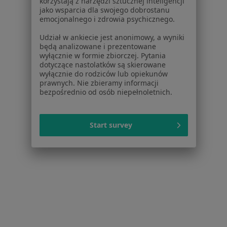
korzystają z narzędzi sztucznej inteligencji
Specjalista nie oferuje umawiania online pod tym adresem.
jako wsparcia dla swojego dobrostanu
emocjonalnego i zdrowia psychicznego.
Poproś o wizytę
Udział w ankiecie jest anonimowy, a wyniki
będą analizowane i prezentowane
wyłącznie w formie zbiorczej. Pytania
dotyczące nastolatków są skierowane
wyłącznie do rodziców lub opiekunów
prawnych. Nie zbieramy informacji
bezpośrednio od osób niepełnoletnich.
Start survey
Bezpieczne płatności
KSE | Klinika Stomatologii Estetycznej
Stomatologia
112 opinii
Ugory 2, Toruń
•
Mapa
Konsultacja stomatologiczna
od 200 zł