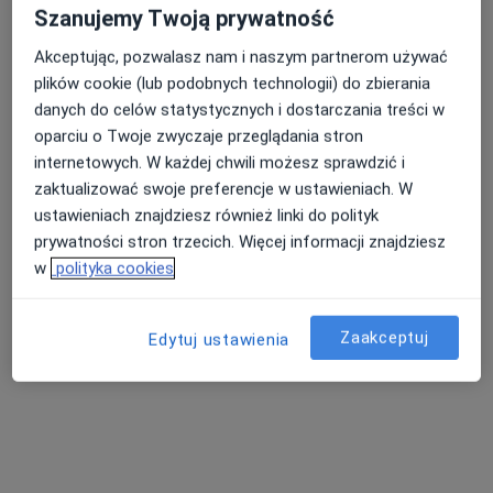
kujawsko-pomorskie, w obszarach bliskich Twojemu
Szanujemy Twoją prywatność
wyszukiwaniu.
Akceptując, pozwalasz nam i naszym partnerom używać
plików cookie (lub podobnych technologii) do zbierania
danych do celów statystycznych i dostarczania treści w
oparciu o Twoje zwyczaje przeglądania stron
internetowych. W każdej chwili możesz sprawdzić i
zaktualizować swoje preferencje w ustawieniach. W
ustawieniach znajdziesz również linki do polityk
prywatności stron trzecich. Więcej informacji znajdziesz
Bezpieczne płatności
w
polityka cookies
dr Jakub Mysyk
·
Więcej
Stomatolog
Zaakceptuj
8 opinii
Edytuj ustawienia
Chełmińska 21, Toruń
•
Mapa
Centrum Stomatologii Dentus
Konsultacja stomatologiczna
250 zł
Specjalista nie oferuje umawiania online pod tym adresem.