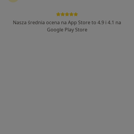
Nasza średnia ocena na App Store to 4.9 i 4.1 na
Bezpieczne płatności
Google Play Store
lek. dent. Maja Drosd
·
Więcej
Stomatolog
27 opinii
Ugory 2, Toruń
•
Mapa
KSE | Klinika Stomatologii Estetycznej
Konsultacja stomatologiczna
od 200 zł
Specjalista nie oferuje umawiania online pod tym adresem.
Poproś o wizytę