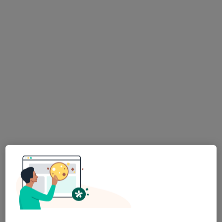
lek. dent. Kamila Kamińska
·
Więcej
Stomatolog
6 opinii
Dentistica: ul. Polna 7b/11, Toruń, Toruń
•
Mapa
DentisticA
Badanie stomatologiczne
od 250 zł
Specjalista nie oferuje umawiania online pod tym adresem.
Poproś o wizytę
Dostępni specjaliści
Specjaliści znajdują się poza Wrzosy, Toruń,