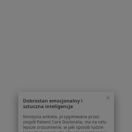
Poproś o wizytę
dr n. med. Sylwia Jagła
·
Więcej
Stomatolog, Ortodonta
628 opinii
Adres 1
Adres 2
Adres 3
Dobrostan emocjonalny i
sztuczna inteligencja
Watzenrodego 12/1, Toruń
•
Mapa
Niniejsza ankieta, przygotowana przez
ORTOsfera
zespół Patient Care Doctoralia, ma na celu
lepsze zrozumienie, w jaki sposób ludzie
Konsultacja stomatologiczna
Brak ceny