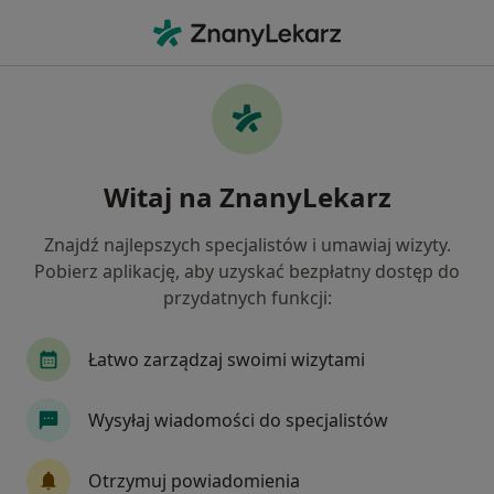
Me
Stomatolog • Wrzosy, Toruń, kujawsko-pomorskie
Filtry
Ubezpieczenie
Mapa
Stomatolodzy Toruń Wrzosy
Witaj na ZnanyLekarz
Jak działają wyniki wyszukiwania
Znajdź najlepszych specjalistów i umawiaj wizyty.
Pobierz aplikację, aby uzyskać bezpłatny dostęp do
Wybierz swoje ubezpieczenie
przydatnych funkcji:
PZU Zdrowie
Łatwo zarządzaj swoimi wizytami
Wysyłaj wiadomości do specjalistów
Otrzymuj powiadomienia