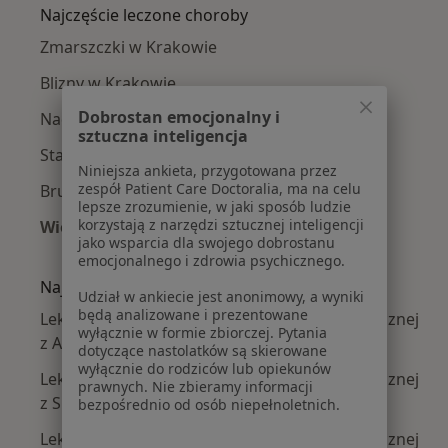
Najczęście leczone choroby
Zmarszczki w Krakowie
Blizny w Krakowie
Dobrostan emocjonalny i
Nadpotliwość w Krakowie
sztuczna inteligencja
Starzenie się skóry w Krakowie
Niniejsza ankieta, przygotowana przez
zespół Patient Care Doctoralia, ma na celu
Bruksizm w Krakowie
lepsze zrozumienie, w jaki sposób ludzie
korzystają z narzędzi sztucznej inteligencji
Więcej (15)
jako wsparcia dla swojego dobrostanu
Więcej w kategorii: Najczęście leczone chorob
emocjonalnego i zdrowia psychicznego.
Najpopularniejsze ubezpieczenia
Udział w ankiecie jest anonimowy, a wyniki
będą analizowane i prezentowane
Lekarze wykonujący zabiegi medycyny estetycznej
wyłącznie w formie zbiorczej. Pytania
z Allianz w Krakowie
dotyczące nastolatków są skierowane
wyłącznie do rodziców lub opiekunów
Lekarze wykonujący zabiegi medycyny estetycznej
prawnych. Nie zbieramy informacji
z Signal Iduna w Krakowie
bezpośrednio od osób niepełnoletnich.
Lekarze wykonujący zabiegi medycyny estetycznej