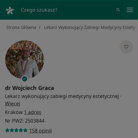
Me
Czego szukasz?
Strona Główna
Lekarz Wykonujący Zabiegi Medycyny Estetyc
dr
Wojciech Graca
Lekarz wykonujący zabiegi medycyny estetycznej
·
O specjalizacjach
Więcej
Kraków
1 adres
Nr PWZ: 2503844
158 opinii