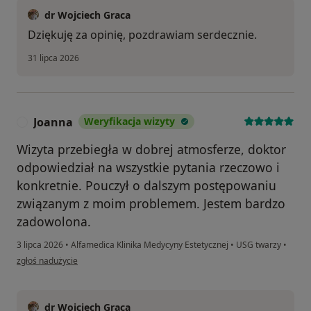
dr Wojciech Graca
Dziękuję za opinię, pozdrawiam serdecznie.
31 lipca 2026
Joanna
Weryfikacja wizyty
J
Wizyta przebiegła w dobrej atmosferze, doktor
odpowiedział na wszystkie pytania rzeczowo i
konkretnie. Pouczył o dalszym postępowaniu
związanym z moim problemem. Jestem bardzo
zadowolona.
3 lipca 2026
•
Alfamedica Klinika Medycyny Estetycznej
•
USG twarzy
•
w opinii użytkownika Joanna
zgłoś nadużycie
dr Wojciech Graca