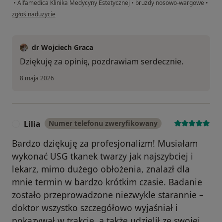
•
Alfamedica Klinika Medycyny Estetycznej
•
bruzdy nosowo-wargowe
•
w opinii użytkownika Ola
zgłoś nadużycie
dr Wojciech Graca
Dziękuję za opinię, pozdrawiam serdecznie.
8 maja 2026
Lilia
Numer telefonu zweryfikowany
L
Bardzo dziękuję za profesjonalizm! Musiałam
wykonać USG tkanek twarzy jak najszybciej i
lekarz, mimo dużego obłożenia, znalazł dla
mnie termin w bardzo krótkim czasie. Badanie
zostało przeprowadzone niezwykle starannie –
doktor wszystko szczegółowo wyjaśniał i
pokazywał w trakcie, a także udzielił ze swojej