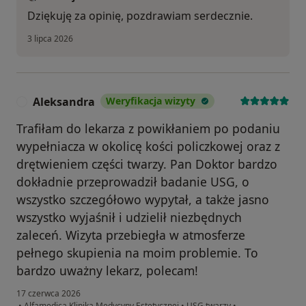
Dziękuję za opinię, pozdrawiam serdecznie.
3 lipca 2026
Aleksandra
Weryfikacja wizyty
A
Trafiłam do lekarza z powikłaniem po podaniu
wypełniacza w okolicę kości policzkowej oraz z
drętwieniem części twarzy. Pan Doktor bardzo
dokładnie przeprowadził badanie USG, o
wszystko szczegółowo wypytał, a także jasno
wszystko wyjaśnił i udzielił niezbędnych
zaleceń. Wizyta przebiegła w atmosferze
pełnego skupienia na moim problemie. To
bardzo uważny lekarz, polecam!
17 czerwca 2026
•
Alfamedica Klinika Medycyny Estetycznej
•
USG twarzy
•