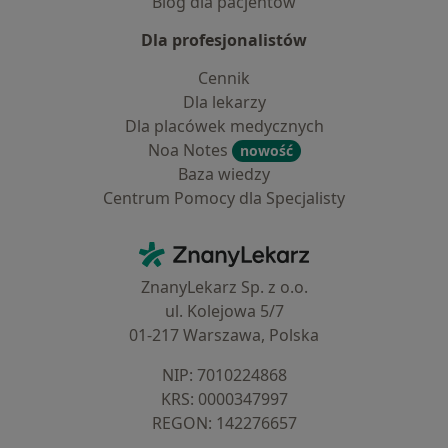
Blog dla pacjentów
Dla profesjonalistów
Cennik
Dla lekarzy
Dla placówek medycznych
Noa Notes
nowość
Baza wiedzy
Centrum Pomocy dla Specjalisty
Kontakt
ZnanyLekarz - Strona główna
ZnanyLekarz Sp. z o.o.
ul. Kolejowa 5/7
01-217 Warszawa, Polska
NIP: ⁠7010224868
KRS: ⁠0000347997
REGON: ⁠142276657