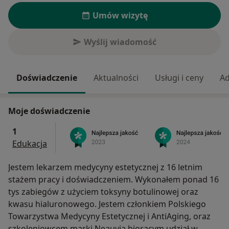
Umów wizytę
Wyślij wiadomość
Doświadczenie
Aktualności
Usługi i ceny
Ad
Moje doświadczenie
1
Edukacja
Jestem lekarzem medycyny estetycznej z 16 letnim
stażem pracy i doświadczeniem. Wykonałem ponad 16
tys zabiegów z użyciem toksyny botulinowej oraz
kwasu hialuronowego. Jestem członkiem Polskiego
Towarzystwa Medycyny Estetycznej i AntiAging, oraz
szkoleniowcem marki Neauvia biorącym udział w