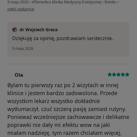
9 maja 2026
•
Alfamedica Klinika Medycyny Estetycznej
•
Botoks
•
w opinii użytkownika Magdalena
zgłoś nadużycie
dr Wojciech Graca
Dziękuję za opinię, pozdrawiam serdecznie.
9 maja 2026
Ola
O
Bylam tu pierwszy raz po 2 wizytach w innej
klinice i jestem bardzo zadowolona. Przede
wszystkim lekarz wszystko dokładnie
wytłumaczył, czuć szczerą pasję zamiast rutyny.
Ponieważ wcześniejsze zachowawcze i delikatne
poprawki nie dały mi efektu wow na jaki
miałam nadzieję, tym razem chciałam więcej,