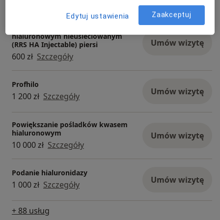
150 zł
Szczegóły
Zaakceptuj
Edytuj ustawienia
Mezoterapia kwasem
hialuronowym nieusieciowanym
Umów wizytę
(RRS HA Injectable) piersi
600 zł
Szczegóły
Profhilo
Umów wizytę
1 200 zł
Szczegóły
Powiększanie pośladków kwasem
hialuronowym
Umów wizytę
10 000 zł
Szczegóły
Podanie hialuronidazy
Umów wizytę
1 000 zł
Szczegóły
+ 88 usług