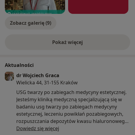
Zobacz galerię (9)
Pokaż więcej
o doświadczeniu
Aktualności
dr Wojciech Graca
Wielicka 44, 31-155 Kraków
USG twarzy po zabiegach medycyny estetycznej.
Jesteśmy kliniką medyczną specjalizującą się w
badaniu usg twarzy po zabiegach medycyny
estetycznej, leczeniu powikłań pozabiegowych,
rozpuszczania depozytów kwasu hialuronowego
pod kontrolą USG. Posiadamy ogromne
Dowiedz się więcej