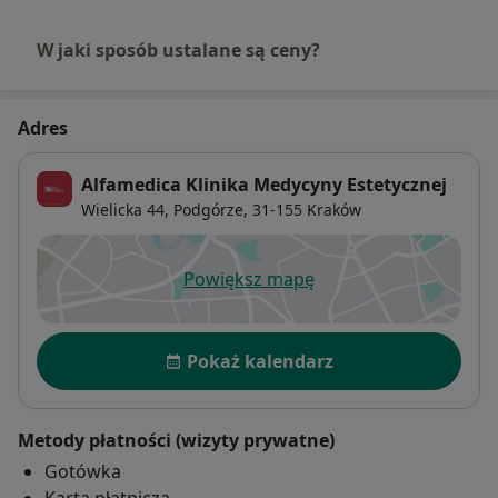
W jaki sposób ustalane są ceny?
Adres
Alfamedica Klinika Medycyny Estetycznej
Wielicka 44,
Podgórze
, 31-155
Kraków
Powiększ mapę
otwiera się w nowej karcie
Dostępność
Pokaż kalendarz
Metody płatności (wizyty prywatne)
Gotówka
Karta płatnicza