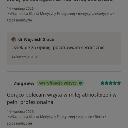
14 kwietnia 2026
•
Alfamedica Klinika Medycyny Estetycznej
•
medycyna estetyczna
•
w opinii użytkownika Anna
zgłoś nadużycie
dr Wojciech Graca
Dziękuję za opinię, pozdrawiam serdecznie.
14 kwietnia 2026
Zbigniew
Weryfikacja wizyty
Z
Gorąco polecam wizyta w miłej atmosferze i w
pełni profesjonalna
14 kwietnia 2026
•
Alfamedica Klinika Medycyny Estetycznej
•
Azzalure / Botox
•
w opinii użytkownika Zbigniew
zgłoś nadużycie