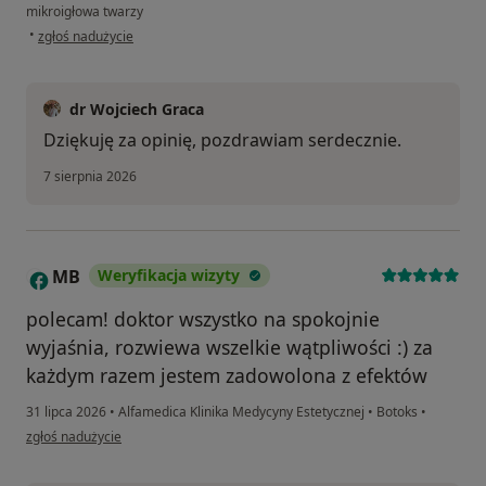
mikroigłowa twarzy
w opinii użytkownika Oleksandr
•
zgłoś nadużycie
dr Wojciech Graca
Dziękuję za opinię, pozdrawiam serdecznie.
7 sierpnia 2026
MB
Weryfikacja wizyty
M
polecam! doktor wszystko na spokojnie
wyjaśnia, rozwiewa wszelkie wątpliwości :) za
każdym razem jestem zadowolona z efektów
31 lipca 2026
•
Alfamedica Klinika Medycyny Estetycznej
•
Botoks
•
w opinii użytkownika MB
zgłoś nadużycie