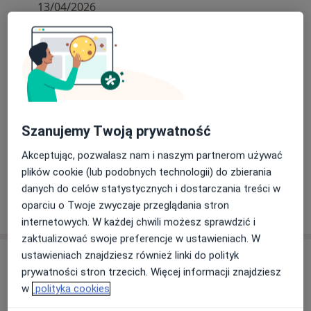
doświadczenie w tej dziedzinie o czym świadczy
13/04/2026
ponad 500 wykonanych badań od 2011r oraz
liczne grono zdiagnozowanych i wyleczonych
pacjentów. Dysponujemy najnowszymi,
najbardziej zaawansowanymi specjalistycznymi
aparatami USG z głowicami od 15- 22Mhz do
badań twarzy. W razie nagłej sytuacji i potrzeby
szybkiego terminu proszę o kontakt w
Szanujemy Twoją prywatność
wiadomości prywatnej.
Akceptując, pozwalasz nam i naszym partnerom używać
plików cookie (lub podobnych technologii) do zbierania
danych do celów statystycznych i dostarczania treści w
oparciu o Twoje zwyczaje przeglądania stron
internetowych. W każdej chwili możesz sprawdzić i
zaktualizować swoje preferencje w ustawieniach. W
ustawieniach znajdziesz również linki do polityk
Usługi i ceny
prywatności stron trzecich. Więcej informacji znajdziesz
Konsultacja z zakresu medycyny
w
polityka cookies
estetycznej
Umów wizytę