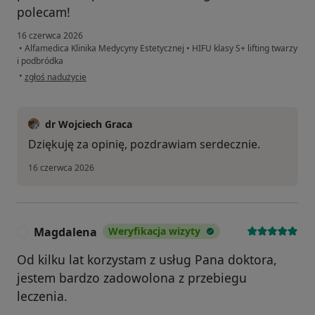
polecam!
16 czerwca 2026
•
Alfamedica Klinika Medycyny Estetycznej
•
HIFU klasy S+ lifting twarzy
i podbródka
w opinii użytkownika Olena
•
zgłoś nadużycie
dr Wojciech Graca
Dziękuję za opinię, pozdrawiam serdecznie.
16 czerwca 2026
Magdalena
Weryfikacja wizyty
M
Od kilku lat korzystam z usług Pana doktora,
jestem bardzo zadowolona z przebiegu
leczenia.