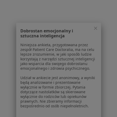
Choroby
Pomoc
Aplikacje mobilne
Blog dla pacjentów
Dobrostan emocjonalny i
Dla profesjonalistów
sztuczna inteligencja
Cennik
Niniejsza ankieta, przygotowana przez
Dla lekarzy
zespół Patient Care Doctoralia, ma na celu
Dla placówek medycznych
lepsze zrozumienie, w jaki sposób ludzie
korzystają z narzędzi sztucznej inteligencji
Noa Notes
nowość
jako wsparcia dla swojego dobrostanu
Baza wiedzy
emocjonalnego i zdrowia psychicznego.
Centrum Pomocy dla Specjalisty
Udział w ankiecie jest anonimowy, a wyniki
Kontakt
będą analizowane i prezentowane
ZnanyLekarz - Strona główna
wyłącznie w formie zbiorczej. Pytania
dotyczące nastolatków są skierowane
ZnanyLekarz Sp. z o.o.
wyłącznie do rodziców lub opiekunów
prawnych. Nie zbieramy informacji
ul. Kolejowa 5/7
bezpośrednio od osób niepełnoletnich.
01-217 Warszawa, Polska