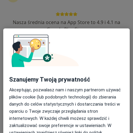
lek. Ewa Kopycińska
Lekarz wykonujący zabiegi medycyny estetycznej,
·
Więcej
Dermatolog, Dermatolog dziecięcy
Nasza średnia ocena na App Store to 4.9 i 4.1 na
382 opinie
Google Play Store
Kordylewskiego 1, Kraków
•
Mapa
Centrum Medyczne UNIMED
Akceptuje Świat Zdrowia
Konsultacja z zakresu medycyny estetycznej
300 zł
Specjalista nie oferuje umawiania online pod tym adresem.
Szanujemy Twoją prywatność
Poproś o wizytę
Akceptując, pozwalasz nam i naszym partnerom używać
plików cookie (lub podobnych technologii) do zbierania
danych do celów statystycznych i dostarczania treści w
oparciu o Twoje zwyczaje przeglądania stron
internetowych. W każdej chwili możesz sprawdzić i
zaktualizować swoje preferencje w ustawieniach. W
ustawieniach znajdziesz również linki do polityk