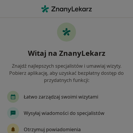
Me
Lekarz Wykonujący Zabiegi Medycyny Estetycznej • Kraków, małopolskie
Filtry
Ubezpieczenie:
Świat Zdrowia
20 polecanych lekarzy wykonujących zabiegi
Witaj na ZnanyLekarz
medycyny estetycznej w Krakowie z Świat
Zdrowia
Znajdź najlepszych specjalistów i umawiaj wizyty.
Jak działają wyniki wyszukiwania
Pobierz aplikację, aby uzyskać bezpłatny dostęp do
przydatnych funkcji:
Łatwo zarządzaj swoimi wizytami
Wysyłaj wiadomości do specjalistów
Otrzymuj powiadomienia
Bezpieczne płatności