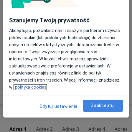
Amputacja
Szczegóły
Szanujemy Twoją prywatność
Badania diagnostyczne
Akceptując, pozwalasz nam i naszym partnerom używać
Szczegóły
plików cookie (lub podobnych technologii) do zbierania
danych do celów statystycznych i dostarczania treści w
oparciu o Twoje zwyczaje przeglądania stron
Badania proktologiczne
internetowych. W każdej chwili możesz sprawdzić i
350 zł
Szczegóły
zaktualizować swoje preferencje w ustawieniach. W
ustawieniach znajdziesz również linki do polityk
+ 3 usługi
prywatności stron trzecich. Więcej informacji znajdziesz
w
polityka cookies
W jaki sposób ustalane są ceny?
Zaakceptuj
Edytuj ustawienia
Adresy (6)
Adres 1
Adres 2
Adres 3
Adres 4
Adres 5