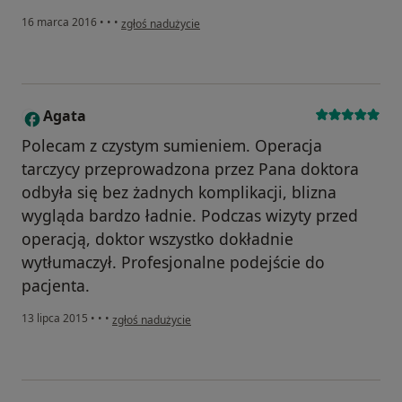
w opinii użytkownika Krystyna S.
16 marca 2016
•
•
•
zgłoś nadużycie
Agata
A
Polecam z czystym sumieniem. Operacja
tarczycy przeprowadzona przez Pana doktora
odbyła się bez żadnych komplikacji, blizna
wygląda bardzo ładnie. Podczas wizyty przed
operacją, doktor wszystko dokładnie
wytłumaczył. Profesjonalne podejście do
pacjenta.
w opinii użytkownika Agata
13 lipca 2015
•
•
•
zgłoś nadużycie