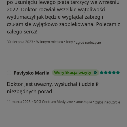
po usunięciu lewego płata tarczycy we wrześniu
2022. Doktor rozwiał wszelkie wątpliwości,
wytłumaczył jak będzie wyglądał zabieg i
czułam się wyjątkowo zaopiekowana. Polecam z
całego serca!
w opinii użytkownika Aleksandra
30 sierpnia 2023
•
W innym miejscu
•
Inny
•
zgłoś nadużycie
Pavlysko Mariia
Weryfikacja wizyty
P
Doktor jest uważny, wysłuchał i udzielił
niezbędnych porad.
w opinii użytkownika
11 marca 2023
•
DCG Centrum Medyczne
•
anoskopia
•
zgłoś nadużycie