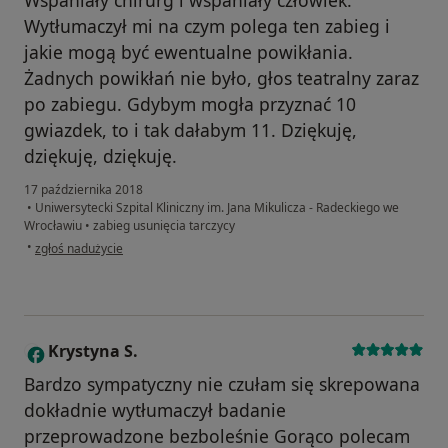
Wspaniały chirurg i wspaniały człowiek.
Wytłumaczył mi na czym polega ten zabieg i
jakie mogą być ewentualne powikłania.
Żadnych powikłań nie było, głos teatralny zaraz
po zabiegu. Gdybym mogła przyznać 10
gwiazdek, to i tak dałabym 11. Dziękuję,
dziękuję, dziękuję.
17 października 2018
•
Uniwersytecki Szpital Kliniczny im. Jana Mikulicza - Radeckiego we
Wrocławiu
•
zabieg usunięcia tarczycy
w opinii użytkownika Szydłowska M.
•
zgłoś nadużycie
Krystyna S.
K
Bardzo sympatyczny nie czułam się skrepowana
dokładnie wytłumaczył badanie
przeprowadzone bezboleśnie Gorąco polecam