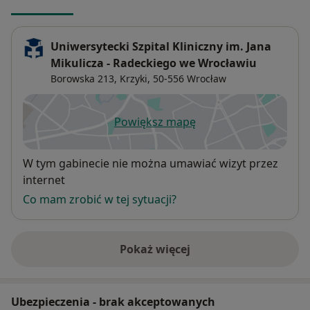
Uniwersytecki Szpital Kliniczny im. Jana
Mikulicza - Radeckiego we Wrocławiu
Borowska 213,
Krzyki
, 50-556
Wrocław
Powiększ mapę
otwiera się w nowej karcie
Dostępność
W tym gabinecie nie można umawiać wizyt przez
internet
Co mam zrobić w tej sytuacji?
Pokaż więcej
o adresie
Ubezpieczenia - brak akceptowanych