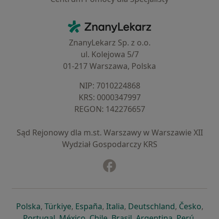
Kontakt
ZnanyLekarz - Strona główna
ZnanyLekarz Sp. z o.o.
ul. Kolejowa 5/7
01-217 Warszawa, Polska
NIP: ⁠7010224868
KRS: ⁠0000347997
REGON: ⁠142276657
Sąd Rejonowy dla m.st. Warszawy w Warszawie XII
Wydział Gospodarczy KRS
Facebook
otwiera się w nowej karcie
otwiera się w nowej karcie
otwiera się w nowej karcie
otwiera się w nowej karcie
otwiera się w nowej karci
otwiera się
otwi
Polska
,
Türkiye
,
España
,
Italia
,
Deutschland
,
Česko
,
otwiera się w nowej karcie
otwiera się w nowej karcie
otwiera się w nowej karcie
otwiera się w nowej kar
otwiera się 
otwier
Portugal
,
México
,
Chile
,
Brasil
,
Argentina
,
Perú
,