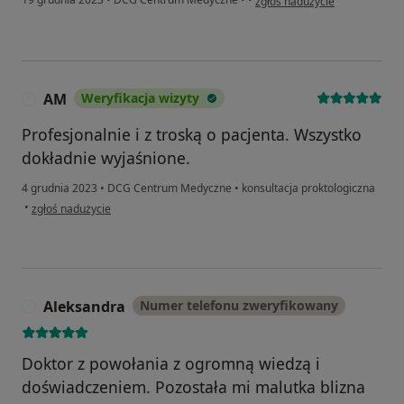
zgłoś nadużycie
AM
Weryfikacja wizyty
A
Profesjonalnie i z troską o pacjenta. Wszystko
dokładnie wyjaśnione.
4 grudnia 2023
•
DCG Centrum Medyczne
•
konsultacja proktologiczna
w opinii użytkownika AM
•
zgłoś nadużycie
Aleksandra
Numer telefonu zweryfikowany
A
Doktor z powołania z ogromną wiedzą i
doświadczeniem. Pozostała mi malutka blizna