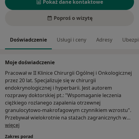
Pokaż dane kontaktowe
Poproś o wizytę
Doświadczenie
Usługi i ceny
Adresy
Ubezpi
Moje doświadczenie
Pracował w II Klinice Chirurgii Ogólnej i Onkologicznej
przez 20 lat. Specjalizuje się w chirurgii
endokrynologicznej i hyperbarii. Jest autorem
rozprawy doktorskiej pt.: "Wspomaganie leczenia
ciężkiego rozlanego zapalenia otrzewnej
granulocytowo-makrofagowym czynnikiem wzrostu".
Przebywał wielokrotnie na stażach zagranicznych w
O mnie
Odense(Dania), Leuven(Belgia), Bohum(Niemcy),
więcej
Hradec Kralove(Czechy). Pracował także jako lekarz
Zakres porad