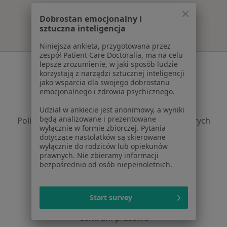
Dobrostan emocjonalny i
sztuczna inteligencja
Niniejsza ankieta, przygotowana przez
zespół Patient Care Doctoralia, ma na celu
lepsze zrozumienie, w jaki sposób ludzie
Serwis
korzystają z narzędzi sztucznej inteligencji
jako wsparcia dla swojego dobrostanu
Regulamin
emocjonalnego i zdrowia psychicznego.
Polityka prywatności pacjentów
Polityka prywatności profesjonalistów
Udział w ankiecie jest anonimowy, a wyniki
będą analizowane i prezentowane
Polityka prywatności dla profesjonalistów, których
wyłącznie w formie zbiorczej. Pytania
dane pozyskaliśmy samodzielnie
dotyczące nastolatków są skierowane
Polityka cookies
wyłącznie do rodziców lub opiekunów
prawnych. Nie zbieramy informacji
Jak działają wyniki wyszukiwania
bezpośrednio od osób niepełnoletnich.
Dostępność
O nas
Praca
Rekrutujemy!
Start survey
Partnerzy
Centrum prasowe