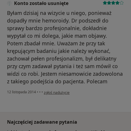
Konto zostało usunięte
Byłam dzisiaj na wizycie u niego, ponieważ
dopadły mnie hemoroidy. Dr podszedł do
sprawy bardzo profesjonalnie, dokładnie
wypytał co mi dolega, jakie mam objawy.
Potem zbadał mnie. Uważam że przy tak
krępującym badaniu jakie należy wykonać,
zachował pełen profesjonalizm, był delikatny
przy czym zadawał pytania i też sam mówił co
widzi co robi. Jestem niesamowicie zadowolona
z takiego podejścia do pacjenta. Polecam
w opinii użytkownika Konto zostało usunięte
12 listopada 2014
•
•
•
zgłoś nadużycie
Najczęściej zadawane pytania