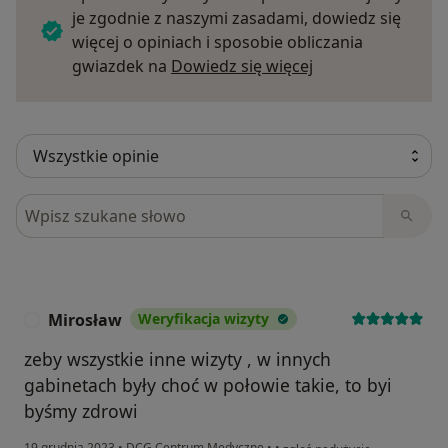
je zgodnie z naszymi zasadami, dowiedz się
więcej o opiniach i sposobie obliczania
Dowiedz się więce
gwiazdek na
Dowiedz się więcej
Szukaj w opiniach
Mirosław
Weryfikacja wizyty
M
zeby wszystkie inne wizyty , w innych
gabinetach były choć w połowie takie, to byi
byśmy zdrowi
w opinii użytkownika Mirosła
19 grudnia 2023
•
DCG Centrum Medyczne
•
•