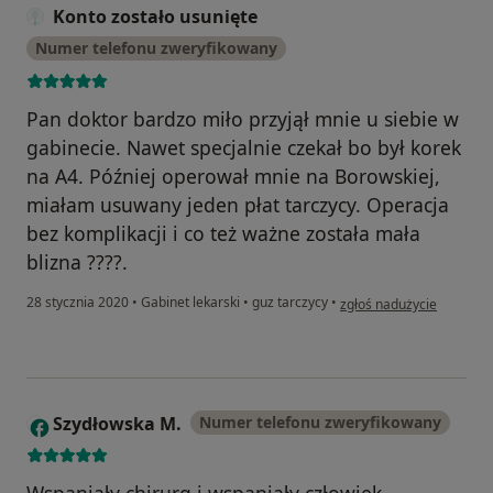
Konto zostało usunięte
Numer telefonu zweryfikowany
Pan doktor bardzo miło przyjął mnie u siebie w
gabinecie. Nawet specjalnie czekał bo był korek
na A4. Później operował mnie na Borowskiej,
miałam usuwany jeden płat tarczycy. Operacja
bez komplikacji i co też ważne została mała
blizna ????.
w opinii użytkownika Kon
28 stycznia 2020
•
Gabinet lekarski
•
guz tarczycy
•
zgłoś nadużycie
Szydłowska M.
Numer telefonu zweryfikowany
S