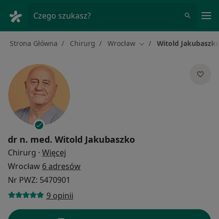
Me
Czego szukasz?
Strona Główna
Chirurg
Wrocław
Witold Jakubaszk
Zmień miasto
dr n. med.
Witold Jakubaszko
O specjalizacjach
Chirurg
·
Więcej
Wrocław
6 adresów
Nr PWZ: 5470901
9 opinii