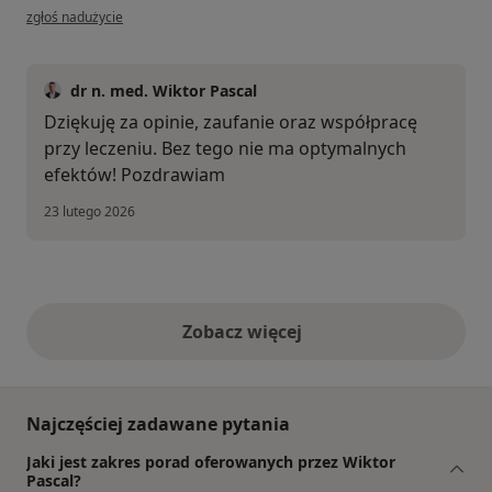
w opinii użytkownika Patrycja
zgłoś nadużycie
dr n. med. Wiktor Pascal
Dziękuję za opinie, zaufanie oraz współpracę
przy leczeniu. Bez tego nie ma optymalnych
efektów! Pozdrawiam
23 lutego 2026
Zobacz więcej
opinie powyżej
Najczęściej zadawane pytania
Jaki jest zakres porad oferowanych przez Wiktor
Pascal?