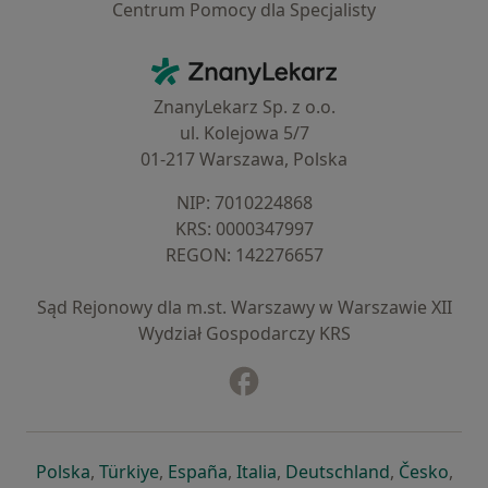
Centrum Pomocy dla Specjalisty
Kontakt
ZnanyLekarz - Strona główna
ZnanyLekarz Sp. z o.o.
ul. Kolejowa 5/7
01-217 Warszawa, Polska
NIP: ⁠7010224868
KRS: ⁠0000347997
REGON: ⁠142276657
Sąd Rejonowy dla m.st. Warszawy w Warszawie XII
Wydział Gospodarczy KRS
Facebook
otwiera się w nowej karcie
otwiera się w nowej karcie
otwiera się w nowej karcie
otwiera się w nowej karcie
otwiera się w nowej karci
otwiera się
otwi
Polska
,
Türkiye
,
España
,
Italia
,
Deutschland
,
Česko
,