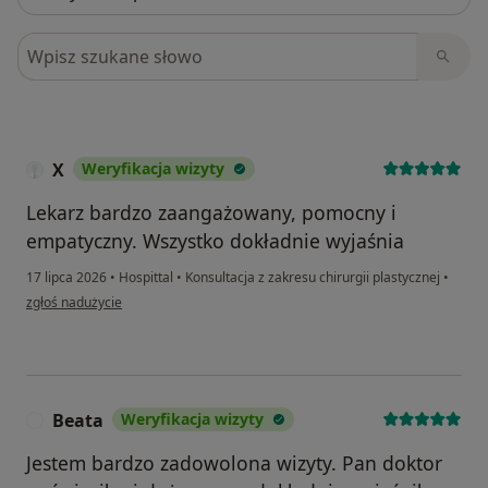
Szukaj w opiniach
X
Weryfikacja wizyty
Lekarz bardzo zaangażowany, pomocny i
empatyczny. Wszystko dokładnie wyjaśnia
17 lipca 2026
•
Hospittal
•
Konsultacja z zakresu chirurgii plastycznej
•
w opinii użytkownika X
zgłoś nadużycie
Beata
Weryfikacja wizyty
B
Jestem bardzo zadowolona wizyty. Pan doktor