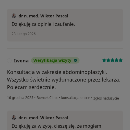
dr n. med. Wiktor Pascal
Dziękuję za opinie i zaufanie.
23 lutego 2026
Iwona
Weryfikacja wizyty
I
Konsultacja w zakresie abdominoplastyki.
Wszystko świetnie wytłumaczone przez lekarza.
Polecam serdecznie.
w opinii użytkownika I
16 grudnia 2025
•
Bieniek Clinic
•
konsultacja online
•
zgłoś nadużycie
dr n. med. Wiktor Pascal
Dziękuję za wizytę, cieszę się, że mogłem