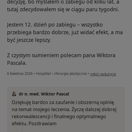
decyzję, bo myślałem o zabiegu od kilku lat, a
tutaj zdecydowałem się w ciągu paru tygodni.
Jestem 12. dzień po zabiegu – wszystko
przebiega bardzo dobrze, już widać efekt, a ma
być jeszcze lepszy.
Z czystym sumieniem polecam pana Wiktora
Pascala.
w opinii użytkownika Kami
6 kwietnia 2026
•
Hospittal
•
chirurgia plastyczna
•
zgłoś nadużycie
dr n. med. Wiktor Pascal
Dziękuję bardzo za zaufanie i obszerną opinię
na temat mojego leczenia. Życzę dalszej dobrej
rekonwalescencji i finalnego optymalnego
efektu. Pozdrawiam