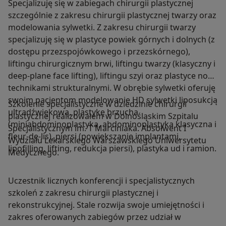
Specjalizuję się w zabiegach chirurgii plastycznej
szczególnie z zakresu chirurgii plastycznej twarzy oraz
modelowania sylwetki. Z zakresu chirurgii twarzy
specjalizuję się w plastyce powiek górnych i dolnych (z
dostępu przezspojówkowego i przezskórnego),
liftingu chirurgicznym brwi, liftingu twarzy (klasyczny i
deep-plane face lifting), liftingu szyi oraz plastyce nosa
technikami strukturalnymi. W obrębie sylwetki oferuję
swoim pacjentom modelowanie HD sylwetki liposukcją
Szkolenie specjalistyczne w dziedzinie chirurgii
ultradźwiękową, plastykę brzucha
plastycznej realizowałem w Dolnośląskim Szpitalu
(miniabdominoplastyka, abdominoplastyka klasyczna i
Specjalistycznym im. T Marciniaka. Absolwent I
fleur-de-lis), piersi (powiększanie implantami,
Wydziału Lekarskiego Warszawskiego Uniwersytetu
lipofilling, lifting, redukcja piersi), plastyka ud i ramion.
Medycznego.
Uczestnik licznych konferencji i specjalistycznych
szkoleń z zakresu chirurgii plastycznej i
rekonstrukcyjnej. Stale rozwija swoje umiejętności i
zakres oferowanych zabiegów przez udział w