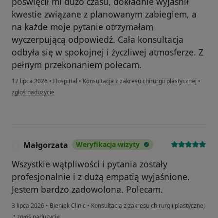
poświęcił mi dużo czasu, dokładnie wyjaśnił
kwestie związane z planowanym zabiegiem, a
na każde moje pytanie otrzymałam
wyczerpującą odpowiedź. Cała konsultacja
odbyła się w spokojnej i życzliwej atmosferze. Z
pełnym przekonaniem polecam.
17 lipca 2026
•
Hospittal
•
Konsultacja z zakresu chirurgii plastycznej
•
w opinii użytkownika Beata
zgłoś nadużycie
Małgorzata
Weryfikacja wizyty
M
Wszystkie wątpliwości i pytania zostały
profesjonalnie i z dużą empatią wyjaśnione.
Jestem bardzo zadowolona. Polecam.
3 lipca 2026
•
Bieniek Clinic
•
Konsultacja z zakresu chirurgii plastycznej
w opinii użytkownika Małgorzata
•
zgłoś nadużycie