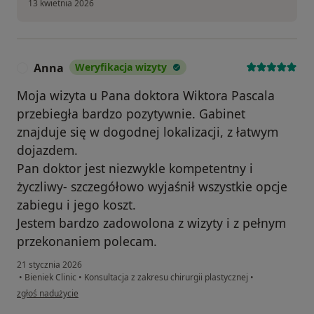
13 kwietnia 2026
Anna
Weryfikacja wizyty
A
Moja wizyta u Pana doktora Wiktora Pascala
przebiegła bardzo pozytywnie. Gabinet
znajduje się w dogodnej lokalizacji, z łatwym
dojazdem.
Pan doktor jest niezwykle kompetentny i
życzliwy- szczegółowo wyjaśnił wszystkie opcje
zabiegu i jego koszt.
Jestem bardzo zadowolona z wizyty i z pełnym
przekonaniem polecam.
21 stycznia 2026
•
Bieniek Clinic
•
Konsultacja z zakresu chirurgii plastycznej
•
w opinii użytkownika Anna
zgłoś nadużycie