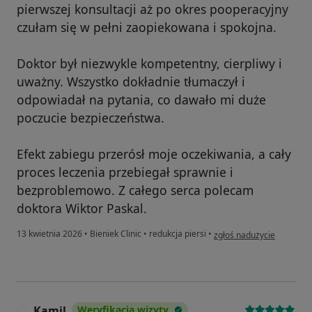
pierwszej konsultacji aż po okres pooperacyjny
czułam się w pełni zaopiekowana i spokojna.
Doktor był niezwykle kompetentny, cierpliwy i
uważny. Wszystko dokładnie tłumaczył i
odpowiadał na pytania, co dawało mi duże
poczucie bezpieczeństwa.
Efekt zabiegu przerósł moje oczekiwania, a cały
proces leczenia przebiegał sprawnie i
bezproblemowo. Z całego serca polecam
doktora Wiktor Paskal.
w opinii użytkownika Kats
13 kwietnia 2026
•
Bieniek Clinic
•
redukcja piersi
•
zgłoś nadużycie
Kamil
Weryfikacja wizyty
K