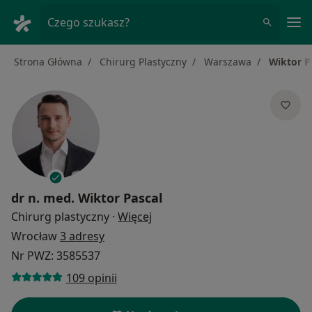
Me
Czego szukasz?
Strona Główna
Chirurg Plastyczny
Warszawa
Wiktor P
dr n. med.
Wiktor Pascal
O specjalizacjach
Chirurg plastyczny
·
Więcej
Wrocław
3 adresy
Nr PWZ: 3585537
109 opinii