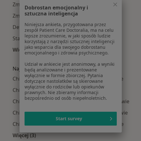
Zmiany skórne w Warszawie
Dobrostan emocjonalny i
sztuczna inteligencja
Zmarszczki w Warszawie
Niniejsza ankieta, przygotowana przez
Defekty kosmetyczne w Warszawie
zespół Patient Care Doctoralia, ma na celu
lepsze zrozumienie, w jaki sposób ludzie
Starzenie się skóry w Warszawie
korzystają z narzędzi sztucznej inteligencji
jako wsparcia dla swojego dobrostanu
Więcej (15)
emocjonalnego i zdrowia psychicznego.
Więcej w kategorii: Najczęście leczone chorob
Udział w ankiecie jest anonimowy, a wyniki
Najpopularniejsze ubezpieczenia
będą analizowane i prezentowane
wyłącznie w formie zbiorczej. Pytania
Chirurdzy plastyczni z Medicover w Warszawie
dotyczące nastolatków są skierowane
wyłącznie do rodziców lub opiekunów
Chirurdzy plastyczni z Allianz w Warszawie
prawnych. Nie zbieramy informacji
bezpośrednio od osób niepełnoletnich.
Chirurdzy plastyczni z INTER Polska w Warszawie
Chirurdzy plastyczni z Signal Iduna w Warszawie
Start survey
Chirurdzy plastyczni z Compensa w Warszawie
Więcej (3)