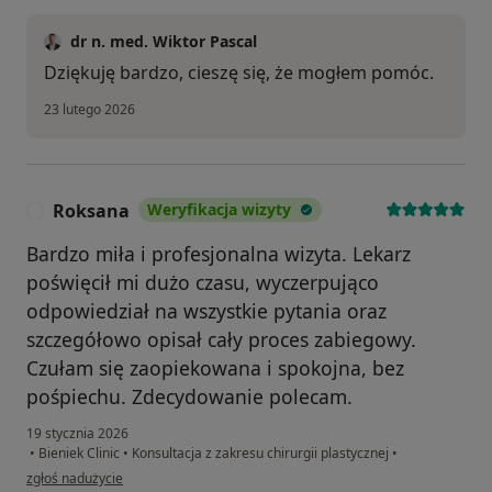
dr n. med. Wiktor Pascal
Dziękuję bardzo, cieszę się, że mogłem pomóc.
23 lutego 2026
Roksana
Weryfikacja wizyty
R
Bardzo miła i profesjonalna wizyta. Lekarz
poświęcił mi dużo czasu, wyczerpująco
odpowiedział na wszystkie pytania oraz
szczegółowo opisał cały proces zabiegowy.
Czułam się zaopiekowana i spokojna, bez
pośpiechu. Zdecydowanie polecam.
19 stycznia 2026
•
Bieniek Clinic
•
Konsultacja z zakresu chirurgii plastycznej
•
w opinii użytkownika Roksana
zgłoś nadużycie