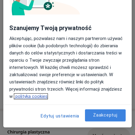
Stacjonarne
Zobacz lokalizacje (3)
Konsultacje online
Zobacz kalendarz online
Zdjęcia i filmy
Szanujemy Twoją prywatność
Akceptując, pozwalasz nam i naszym partnerom używać
plików cookie (lub podobnych technologii) do zbierania
danych do celów statystycznych i dostarczania treści w
oparciu o Twoje zwyczaje przeglądania stron
internetowych. W każdej chwili możesz sprawdzić i
zaktualizować swoje preferencje w ustawieniach. W
Zobacz galerię (89)
ustawieniach znajdziesz również linki do polityk
prywatności stron trzecich. Więcej informacji znajdziesz
Pokaż więcej
w
polityka cookies
o doświadczeniu
Zaakceptuj
Edytuj ustawienia
Usługi i ceny
Chirurgia plastyczna