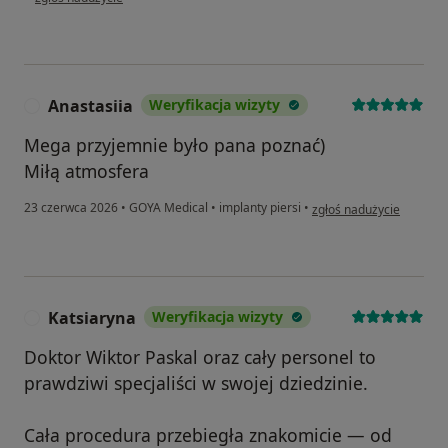
Anastasiia
Weryfikacja wizyty
A
Mega przyjemnie było pana poznać)
Miłą atmosfera
w opinii użytkownika Ana
23 czerwca 2026
•
GOYA Medical
•
implanty piersi
•
zgłoś nadużycie
Katsiaryna
Weryfikacja wizyty
K
Doktor Wiktor Paskal oraz cały personel to
prawdziwi specjaliści w swojej dziedzinie.
Cała procedura przebiegła znakomicie — od