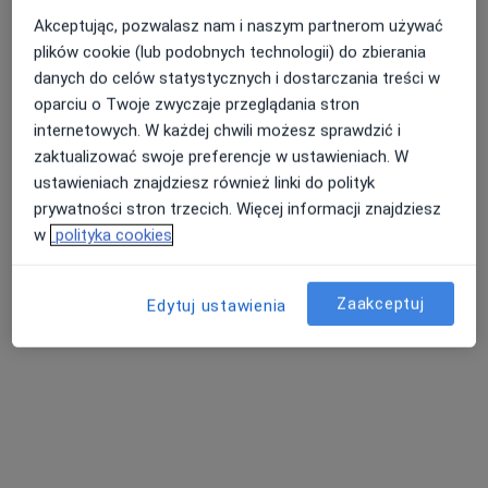
Akceptując, pozwalasz nam i naszym partnerom używać
plików cookie (lub podobnych technologii) do zbierania
danych do celów statystycznych i dostarczania treści w
Nasza średnia ocena na App Store to 4.9 i 4.1 na
Nie znaleźliśmy specjalistów spełniających
oparciu o Twoje zwyczaje przeglądania stron
Google Play Store
podane kryteria
internetowych. W każdej chwili możesz sprawdzić i
zaktualizować swoje preferencje w ustawieniach. W
Rozważ usunięcie niektórych filtrów:
ustawieniach znajdziesz również linki do polityk
Ubezpieczenia
prywatności stron trzecich. Więcej informacji znajdziesz
w
polityka cookies
Zaakceptuj
Edytuj ustawienia
Serwis
Regulamin
Polityka prywatności pacjentów
Polityka prywatności profesjonalistów