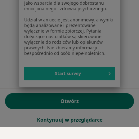
jako wsparcia dla swojego dobrostanu
emocjonalnego i zdrowia psychicznego.
Sąd Rejonowy dla m.st. Warszawy w Warszawie XII
Wydział Gospodarczy KRS
Udział w ankiecie jest anonimowy, a wyniki
będą analizowane i prezentowane
wyłącznie w formie zbiorczej. Pytania
Facebook
otwiera się w nowej karcie
dotyczące nastolatków są skierowane
wyłącznie do rodziców lub opiekunów
prawnych. Nie zbieramy informacji
bezpośrednio od osób niepełnoletnich.
otwiera się w nowej karcie
otwiera się w nowej karcie
otwiera się w nowej karcie
otwiera się w nowej karci
otwiera się
otwi
Polska
,
Türkiye
,
España
,
Italia
,
Deutschland
,
Česko
,
otwiera się w nowej karcie
otwiera się w nowej karcie
otwiera się w nowej karcie
otwiera się w nowej kar
otwiera się 
otwier
Portugal
,
México
,
Chile
,
Brasil
,
Argentina
,
Perú
,
otwiera się w nowej karc
Colombia
Start survey
Płatności kartą
ROZPORZĄDZENIE (UE) 2022/2065 (DSA) art. 24:
Otwórz
15.395.179 użytkowników/miesiąc - Czerwiec 2026
www.znanylekarz.pl © 2026 - Znajdź lekarza i umów
Kontynuuj w przeglądarce
wizytę