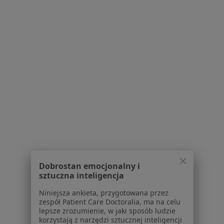
Blog dla pacjentów
Dla profesjonalistów
Cennik
Dla lekarzy
Dla placówek medycznych
Noa Notes
nowość
Baza wiedzy
Centrum Pomocy dla Specjalisty
Kontakt
ZnanyLekarz - Strona główna
ZnanyLekarz Sp. z o.o.
ul. Kolejowa 5/7
Dobrostan emocjonalny i
01-217 Warszawa, Polska
sztuczna inteligencja
Niniejsza ankieta, przygotowana przez
NIP: ⁠7010224868
zespół Patient Care Doctoralia, ma na celu
KRS: ⁠0000347997
lepsze zrozumienie, w jaki sposób ludzie
REGON: ⁠142276657
korzystają z narzędzi sztucznej inteligencji