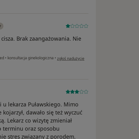
y
 cisza. Brak zaangażowania. Nie
w opinii użytkownika Magda
med
•
konsultacja ginekologiczna
•
zgłoś nadużycie
i u lekarza Puławskiego. Mimo
 kojarzył, dawało się też wyczuć
ą. Lekarz co wizytę zmieniał
o terminu oraz sposobu
ie stres związany z porodem.