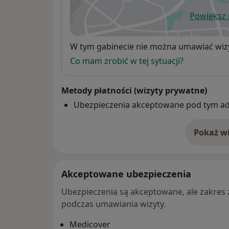
Powiększ
ot
Dostępność
W tym gabinecie nie można umawiać wizy
Co mam zrobić w tej sytuacji?
Metody płatności (wizyty prywatne)
Ubezpieczenia akceptowane pod tym a
Pokaż wi
o 
Akceptowane ubezpieczenia
Ubezpieczenia są akceptowane, ale zakres za
podczas umawiania wizyty.
Medicover