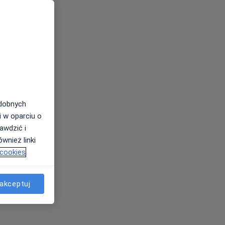
odobnych
i w oparciu o
awdzić i
wnież linki
 cookies
akceptuj