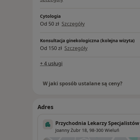
wysiłkowe nietrzymanie moczu, rozluźnien
rodnego, suchość pochwy, bolesności prz
Labioplastyka - plastyka warg sromowych m
Cytologia
rekonstrukcja blizn
Od 50 zł
Szczegóły
Konsultacja ginekologiczna (kolejna wizyta)
Od 150 zł
Szczegóły
+ 4 usługi
W jaki sposób ustalane są ceny?
Adres
Przychodnia Lekarzy Specjalistó
Joanny Żubr 18,
98-300
Wieluń