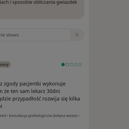
iach i sposobie obliczania gwiazdek
ięcej o opiniach
niach
wany
ez zgody pacjentki wykonuje
 że ten sam lekarz 30dni
dzie przypadłość rozwija się kilka
i
nmed
•
konsultacja ginekologiczna (kolejna wizyta)
•