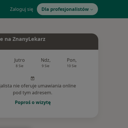
Zaloguj się
Dla profesjonalistów
e na ZnanyLekarz
Jutro
Ndz,
Pon,
Wt,
Śr,
8 Sie
9 Sie
10 Sie
11 Sie
12 Si
jalista nie oferuje umawiania online
pod tym adresem.
Poproś o wizytę