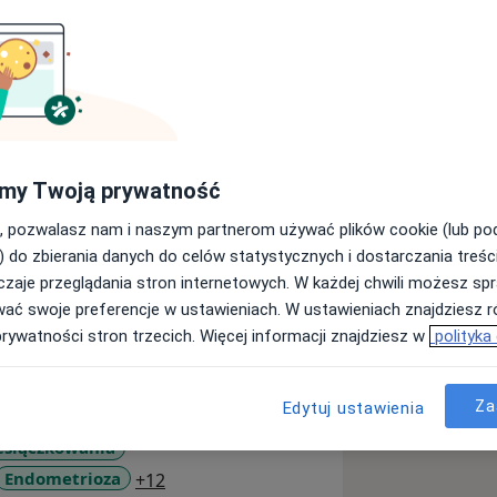
my Twoją prywatność
 Elektrokoagulacyjna Laserotearapia
, pozwalasz nam i naszym partnerom używać plików cookie (lub p
wymazów na obecność wirusa HPV
) do zbierania danych do celów statystycznych i dostarczania treśc
o - wkładki domaciczne (MIRENA,
zaje przeglądania stron internetowych. W każdej chwili możesz spr
wać swoje preferencje w ustawieniach. W ustawieniach znajdziesz ró
rynologii ginekologicznej: menopauza,
prywatności stron trzecich. Więcej informacji znajdziesz w
polityka
ierne owłosienie, osteoporoza.
ie kanałowe szyjki i jamy macicy)
Za
atologicznym
Edytuj ustawienia
śniaków, torbieli, polipów, guzów
esiączkowania
a11y_sr_more_diseases
Endometrioza
+12
 jajowodów pod kontrolą USG)