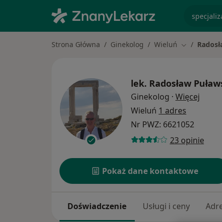
specjaliz
Strona Główna
Ginekolog
Wieluń
Radosł
Zmień miast
lek.
Radosław Puław
O spec
Ginekolog
·
Więcej
Wieluń
1 adres
Nr PWZ: 6621052
23 opinie
Pokaż dane kontaktowe
Doświadczenie
Usługi i ceny
Adr