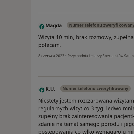
Magda
Numer telefonu zweryfikowan
M
Wizyta 10 min, brak rozmowy, zupełna
polecam.
8 czerwca 2023
•
Przychodnia Lekarzy Specjalistów San
K.U.
Numer telefonu zweryfikowany
K
Niestety jestem rozczarowana wizytam
regularnych wizyt co 3 tyg. ledwo mnie
zupełny brak zainteresowania pacjentk
zdanie na temat samego porodu i jeg
postępowania co tylko wzmagało u mn