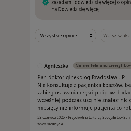
zasadami, dowiedz się więcej o opin
Dowiedz się w
na
Dowiedz się więcej
Szukaj w opi
Agnieszka
Numer telefonu zweryfiko
A
Pan doktor ginekolog Rradoslaw . P
Nie konsultuje z pacjentka kosztów, b
zabieg usuwania części polipow dodam
wcześniej podczas usg nie znalazł nic g
miesięcy nie informuje pacjenta co rob
23 czerwca 2025
•
Przychodnia Lekarzy Specjalistów Sa
w opinii użytkownika Agnieszka
zgłoś nadużycie