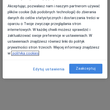
Akceptując, pozwalasz nam i naszym partnerom używać
plików cookie (lub podobnych technologii) do zbierania
danych do celów statystycznych i dostarczania treści w
Nasza średnia ocena na App Store to 4.9 i 4.1 na
Nie znaleźliśmy specjalistów spełniających
oparciu o Twoje zwyczaje przeglądania stron
Google Play Store
podane kryteria
internetowych. W każdej chwili możesz sprawdzić i
zaktualizować swoje preferencje w ustawieniach. W
Rozważ usunięcie niektórych filtrów:
ustawieniach znajdziesz również linki do polityk
prywatności stron trzecich. Więcej informacji znajdziesz
Ubezpieczenia
w
polityka cookies
Zaakceptuj
Edytuj ustawienia
Serwis
Regulamin
Polityka prywatności pacjentów
Polityka prywatności profesjonalistów