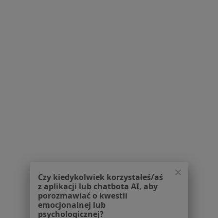
Blog dla pacjentów
Dla profesjonalistów
Cennik
Dla lekarzy
Dla placówek medycznych
Noa Notes
nowość
Baza wiedzy
Centrum Pomocy dla Specjalisty
Kontakt
ZnanyLekarz - Strona główna
ZnanyLekarz Sp. z o.o.
ul. Kolejowa 5/7
01-217 Warszawa, Polska
Czy kiedykolwiek korzystałeś/aś
z aplikacji lub chatbota AI, aby
NIP: ⁠7010224868
porozmawiać o kwestii
KRS: ⁠0000347997
emocjonalnej lub
psychologicznej?
REGON: ⁠142276657