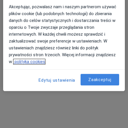
Akceptując, pozwalasz nam i naszym partnerom używać
plików cookie (lub podobnych technologii) do zbierania
danych do celów statystycznych i dostarczania treści w
Nasza średnia ocena na App Store to 4.9 i 4.1 na
Nie znaleźliśmy specjalistów spełniających
oparciu o Twoje zwyczaje przeglądania stron
Google Play Store
podane kryteria
internetowych. W każdej chwili możesz sprawdzić i
zaktualizować swoje preferencje w ustawieniach. W
Rozważ usunięcie niektórych filtrów:
ustawieniach znajdziesz również linki do polityk
Ubezpieczenia
prywatności stron trzecich. Więcej informacji znajdziesz
w
polityka cookies
Zaakceptuj
Edytuj ustawienia
Serwis
Regulamin
Polityka prywatności pacjentów
Polityka prywatności profesjonalistów