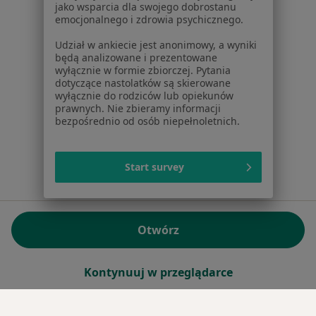
jako wsparcia dla swojego dobrostanu
emocjonalnego i zdrowia psychicznego.
Sąd Rejonowy dla m.st. Warszawy w Warszawie XII
Wydział Gospodarczy KRS
Udział w ankiecie jest anonimowy, a wyniki
będą analizowane i prezentowane
wyłącznie w formie zbiorczej. Pytania
Facebook
otwiera się w nowej karcie
dotyczące nastolatków są skierowane
wyłącznie do rodziców lub opiekunów
prawnych. Nie zbieramy informacji
bezpośrednio od osób niepełnoletnich.
otwiera się w nowej karcie
otwiera się w nowej karcie
otwiera się w nowej karcie
otwiera się w nowej karci
otwiera się
otwi
Polska
,
Türkiye
,
España
,
Italia
,
Deutschland
,
Česko
,
otwiera się w nowej karcie
otwiera się w nowej karcie
otwiera się w nowej karcie
otwiera się w nowej kar
otwiera się 
otwier
Portugal
,
México
,
Chile
,
Brasil
,
Argentina
,
Perú
,
otwiera się w nowej karc
Colombia
Start survey
Płatności kartą
ROZPORZĄDZENIE (UE) 2022/2065 (DSA) art. 24:
Otwórz
15.395.179 użytkowników/miesiąc - Czerwiec 2026
www.znanylekarz.pl © 2026 - Znajdź lekarza i umów
Kontynuuj w przeglądarce
wizytę