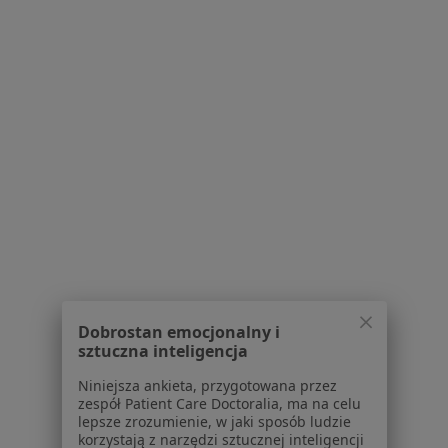
Blog dla pacjentów
Dla profesjonalistów
Cennik
Dla lekarzy
Dla placówek medycznych
Noa Notes
nowość
Baza wiedzy
Centrum Pomocy dla Specjalisty
Kontakt
ZnanyLekarz - Strona główna
ZnanyLekarz Sp. z o.o.
ul. Kolejowa 5/7
Dobrostan emocjonalny i
01-217 Warszawa, Polska
sztuczna inteligencja
Niniejsza ankieta, przygotowana przez
NIP: ⁠7010224868
zespół Patient Care Doctoralia, ma na celu
KRS: ⁠0000347997
lepsze zrozumienie, w jaki sposób ludzie
REGON: ⁠142276657
korzystają z narzędzi sztucznej inteligencji