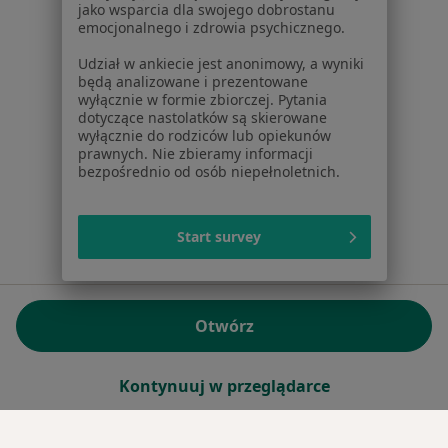
jako wsparcia dla swojego dobrostanu
emocjonalnego i zdrowia psychicznego.
Sąd Rejonowy dla m.st. Warszawy w Warszawie XII
Wydział Gospodarczy KRS
Udział w ankiecie jest anonimowy, a wyniki
będą analizowane i prezentowane
wyłącznie w formie zbiorczej. Pytania
Facebook
otwiera się w nowej karcie
dotyczące nastolatków są skierowane
wyłącznie do rodziców lub opiekunów
prawnych. Nie zbieramy informacji
bezpośrednio od osób niepełnoletnich.
otwiera się w nowej karcie
otwiera się w nowej karcie
otwiera się w nowej karcie
otwiera się w nowej karci
otwiera się
otwi
Polska
,
Türkiye
,
España
,
Italia
,
Deutschland
,
Česko
,
otwiera się w nowej karcie
otwiera się w nowej karcie
otwiera się w nowej karcie
otwiera się w nowej kar
otwiera się 
otwier
Portugal
,
México
,
Chile
,
Brasil
,
Argentina
,
Perú
,
otwiera się w nowej karc
Colombia
Start survey
Płatności kartą
ROZPORZĄDZENIE (UE) 2022/2065 (DSA) art. 24:
Otwórz
15.395.179 użytkowników/miesiąc - Czerwiec 2026
www.znanylekarz.pl © 2026 - Znajdź lekarza i umów
Kontynuuj w przeglądarce
wizytę