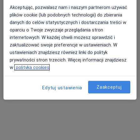
Akceptując, pozwalasz nam i naszym partnerom używać
plików cookie (lub podobnych technologii) do zbierania
danych do celów statystycznych i dostarczania treści w
Nasza średnia ocena na App Store to 4.9 i 4.1 na
Nie znaleźliśmy specjalistów spełniających
oparciu o Twoje zwyczaje przeglądania stron
Google Play Store
podane kryteria
internetowych. W każdej chwili możesz sprawdzić i
zaktualizować swoje preferencje w ustawieniach. W
Rozważ usunięcie niektórych filtrów:
ustawieniach znajdziesz również linki do polityk
Ubezpieczenia
prywatności stron trzecich. Więcej informacji znajdziesz
w
polityka cookies
Zaakceptuj
Edytuj ustawienia
Serwis
Regulamin
Polityka prywatności pacjentów
Polityka prywatności profesjonalistów