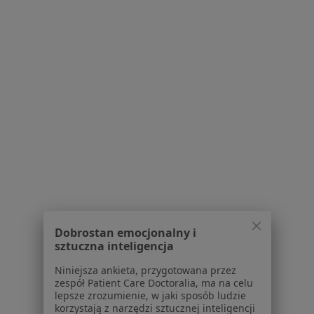
Blog dla pacjentów
Dla profesjonalistów
Cennik
Dla lekarzy
Dla placówek medycznych
Noa Notes
nowość
Baza wiedzy
Centrum Pomocy dla Specjalisty
Kontakt
ZnanyLekarz - Strona główna
ZnanyLekarz Sp. z o.o.
ul. Kolejowa 5/7
Dobrostan emocjonalny i
01-217 Warszawa, Polska
sztuczna inteligencja
Niniejsza ankieta, przygotowana przez
NIP: ⁠7010224868
zespół Patient Care Doctoralia, ma na celu
KRS: ⁠0000347997
lepsze zrozumienie, w jaki sposób ludzie
REGON: ⁠142276657
korzystają z narzędzi sztucznej inteligencji