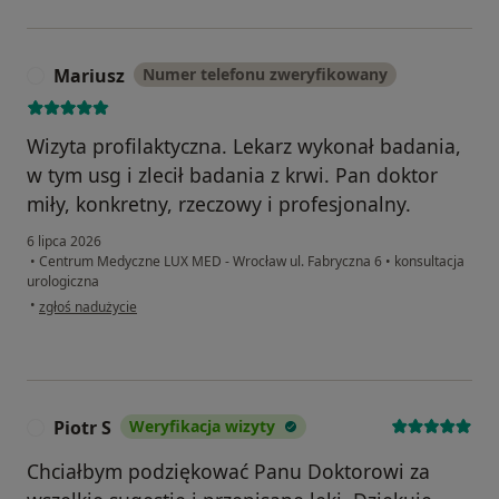
Mariusz
Numer telefonu zweryfikowany
M
Wizyta profilaktyczna. Lekarz wykonał badania,
w tym usg i zlecił badania z krwi. Pan doktor
miły, konkretny, rzeczowy i profesjonalny.
6 lipca 2026
•
Centrum Medyczne LUX MED - Wrocław ul. Fabryczna 6
•
konsultacja
urologiczna
w opinii użytkownika Mariusz
•
zgłoś nadużycie
Piotr S
Weryfikacja wizyty
P
Chciałbym podziękować Panu Doktorowi za