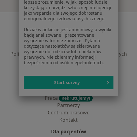
lepsze zrozumienie, w jaki sposób ludzie
korzystają z narzędzi sztucznej inteligencji
jako wsparcia dla swojego dobrostanu
emocjonalnego i zdrowia psychicznego.
Serwis
Udział w ankiecie jest anonimowy, a wyniki
Regulamin
będą analizowane i prezentowane
Polityka prywatności pacjentów
wyłącznie w formie zbiorczej. Pytania
dotyczące nastolatków są skierowane
Polityka prywatności profesjonalistów
wyłącznie do rodziców lub opiekunów
Polityka prywatności dla profesjonalistów, których
prawnych. Nie zbieramy informacji
dane pozyskaliśmy samodzielnie
bezpośrednio od osób niepełnoletnich.
Polityka cookies
Jak działają wyniki wyszukiwania
Start survey
Dostępność
O nas
Praca
Rekrutujemy!
Partnerzy
Centrum prasowe
Kontakt
Dla pacjentów