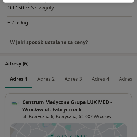
Konsultacja urologiczna
Od 150 zł
Szczegóły
+ 7 usług
W jaki sposób ustalane są ceny?
Adresy (6)
Adres 1
Adres 2
Adres 3
Adres 4
Adres 5
Centrum Medyczne Grupa LUX MED -
Wrocław ul. Fabryczna 6
ul. Fabryczna 6,
Fabryczna
, 52-007
Wrocław
Powiększ mapę