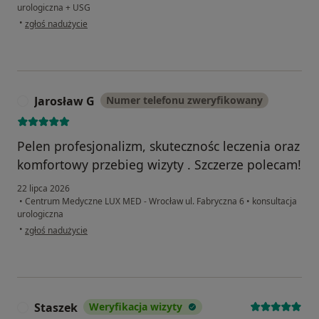
urologiczna + USG
w opinii użytkownika Konrad Łysoń
•
zgłoś nadużycie
Jarosław G
Numer telefonu zweryfikowany
J
Pelen profesjonalizm, skutecznośc leczenia oraz
komfortowy przebieg wizyty . Szczerze polecam!
22 lipca 2026
•
Centrum Medyczne LUX MED - Wrocław ul. Fabryczna 6
•
konsultacja
urologiczna
w opinii użytkownika Jarosław G
•
zgłoś nadużycie
Staszek
Weryfikacja wizyty
S