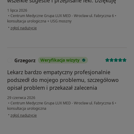
wszelkie sugestie i przepisane leki. Dziękuję
1 lipca 2026
•
Centrum Medyczne Grupa LUX MED - Wrocław ul. Fabryczna 6
•
konsultacja urologiczna + USG moszny
w opinii użytkownika Piotr S
•
zgłoś nadużycie
Grzegorz
Weryfikacja wizyty
G
Lekarz bardzo empatyczny profesjonalnie
podszedł do mojego problemu, szczegółowo
opisał problem i przekazał zalecenia
29 czerwca 2026
•
Centrum Medyczne Grupa LUX MED - Wrocław ul. Fabryczna 6
•
konsultacja urologiczna
w opinii użytkownika Grzegorz
•
zgłoś nadużycie