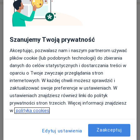
Usługi i ceny
Konsultacja urologiczna + USG
Umów wizytę
300 zł
Szczegóły
Szanujemy Twoją prywatność
Akceptując, pozwalasz nam i naszym partnerom używać
Konsultacja urologiczna + USG
moszny
Umów wizytę
plików cookie (lub podobnych technologii) do zbierania
Od 419 zł
Szczegóły
danych do celów statystycznych i dostarczania treści w
oparciu o Twoje zwyczaje przeglądania stron
internetowych. W każdej chwili możesz sprawdzić i
Konsultacja urologiczna + USG
transrektalne prostaty (TRUS)
Umów wizytę
zaktualizować swoje preferencje w ustawieniach. W
Od 479 zł
Szczegóły
ustawieniach znajdziesz również linki do polityk
prywatności stron trzecich. Więcej informacji znajdziesz
Konsultacja urologiczna + USG
w
polityka cookies
układu moczowego
Umów wizytę
Od 489 zł
Szczegóły
Zaakceptuj
Edytuj ustawienia