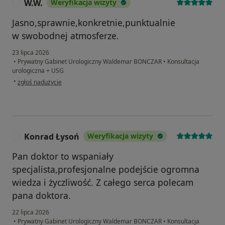
W.W.
Weryfikacja wizyty
W
Jasno,sprawnie,konkretnie,punktualnie
w swobodnej atmosferze.
23 lipca 2026
•
Prywatny Gabinet Urologiczny Waldemar BONCZAR
•
Konsultacja
urologiczna + USG
w opinii użytkownika W.W.
•
zgłoś nadużycie
Konrad Łysoń
Weryfikacja wizyty
K
Pan doktor to wspaniały
specjalista,profesjonalne podejście ogromna
wiedza i życzliwość. Z całego serca polecam
pana doktora.
22 lipca 2026
•
Prywatny Gabinet Urologiczny Waldemar BONCZAR
•
Konsultacja