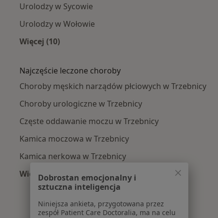
Urolodzy w Sycowie
Urolodzy w Wołowie
Więcej (10)
Więcej w kategorii: W pobliżu Trzebnicy
Najczęście leczone choroby
Choroby męskich narządów płciowych w Trzebnicy
Choroby urologiczne w Trzebnicy
Częste oddawanie moczu w Trzebnicy
Kamica moczowa w Trzebnicy
Kamica nerkowa w Trzebnicy
Więcej (10)
Dobrostan emocjonalny i
Więcej w kategorii: Najczęście leczone chorob
sztuczna inteligencja
Niniejsza ankieta, przygotowana przez
zespół Patient Care Doctoralia, ma na celu