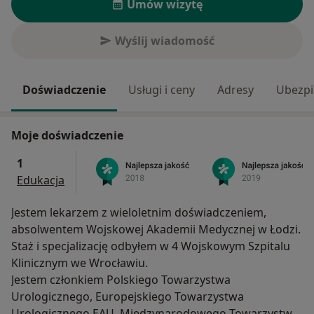
Umów wizytę
Wyślij wiadomość
Doświadczenie
Usługi i ceny
Adresy
Ubezpi
Moje doświadczenie
1
Edukacja
Jestem lekarzem z wieloletnim doświadczeniem,
absolwentem Wojskowej Akademii Medycznej w Łodzi.
Staż i specjalizację odbyłem w 4 Wojskowym Szpitalu
Klinicznym we Wrocławiu.
Jestem członkiem Polskiego Towarzystwa
Urologicznego, Europejskiego Towarzystwa
Urologicznego EAU, Miedzynarodowego Towarzystwa