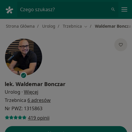
Me
Czego szukasz?
Strona Główna
Urolog
Trzebnica
Waldemar Boncza
Zmień miasto
lek.
Waldemar Bonczar
O specjalizacjach
Urolog
·
Więcej
Trzebnica
6 adresów
Nr PWZ: 1315863
419 opinii