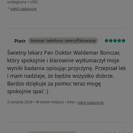
urologiczna + USG
w opinii użytkownika T.c.
•
zgłoś nadużycie
Piotr
Numer telefonu zweryfikowany
P
Świetny lekarz Pan Doktor Waldemar Bonczar,
który spokojnie i klarownie wytłumaczył moje
wyniki badania opisując przyczynę. Przepisał lek
i mam nadzieje, że będzie wszystko dobrze.
Bardzo dziękuje za pomoc teraz mogę
spokojnie spać :)
w opinii użytkownika Piotr
3 sierpnia 2026
•
W innym miejscu
•
Inny
•
zgłoś nadużycie