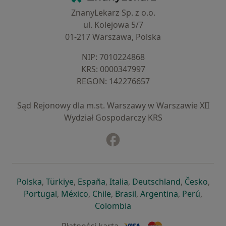
ZnanyLekarz Sp. z o.o.
ul. Kolejowa 5/7
01-217 Warszawa, Polska
NIP: ⁠7010224868
KRS: ⁠0000347997
REGON: ⁠142276657
Sąd Rejonowy dla m.st. Warszawy w Warszawie XII
Wydział Gospodarczy KRS
Facebook
otwiera się w nowej karcie
otwiera się w nowej karcie
otwiera się w nowej karcie
otwiera się w nowej karcie
otwiera się w nowej karci
otwiera się
otwi
Polska
,
Türkiye
,
España
,
Italia
,
Deutschland
,
Česko
,
otwiera się w nowej karcie
otwiera się w nowej karcie
otwiera się w nowej karcie
otwiera się w nowej kar
otwiera się 
otwier
Portugal
,
México
,
Chile
,
Brasil
,
Argentina
,
Perú
,
otwiera się w nowej karc
Colombia