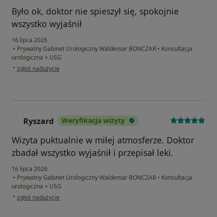
Było ok, doktor nie spieszył się, spokojnie
wszystko wyjaśnił
16 lipca 2026
•
Prywatny Gabinet Urologiczny Waldemar BONCZAR
•
Konsultacja
urologiczna + USG
w opinii użytkownika Staszek
•
zgłoś nadużycie
Ryszard
Weryfikacja wizyty
R
Wizyta puktualnie w miłej atmosferze. Doktor
zbadał wszystko wyjaśnił i przepisał leki.
16 lipca 2026
•
Prywatny Gabinet Urologiczny Waldemar BONCZAR
•
Konsultacja
urologiczna + USG
w opinii użytkownika Ryszard
•
zgłoś nadużycie