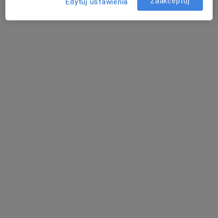
Zaakceptuj
Edytuj ustawienia
dr n. med. Andrzej Grabarczyk
·
Więcej
Chirurg, Proktolog, Flebolog
63 opinie
Legionów 26/28, Bielsko-Biała
•
Mapa
Gerlach Clinic
Konsultacja proktologiczna + USG
500 zł
Specjalista nie oferuje umawiania online pod tym adresem.
Poproś o wizytę