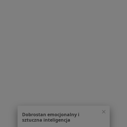
Legionów 26/28, Bielsko-Biała
•
Mapa
Gerlach Clinic
Konsultacja urologiczna + USG
300 zł
Specjalista nie oferuje umawiania online pod tym adresem.
Poproś o wizytę
1
2
3
4
5
6
7
Powiązane wyszukiwania
Usługi w Bielsku-Białej
Konsultacja stomatologiczna w Bielsku-Białej
Konsultacja protetyczna w Bielsku-Białej
Leczenie kanałowe w Bielsku-Białej
Dobrostan emocjonalny i
sztuczna inteligencja
Protezy w Bielsku-Białej