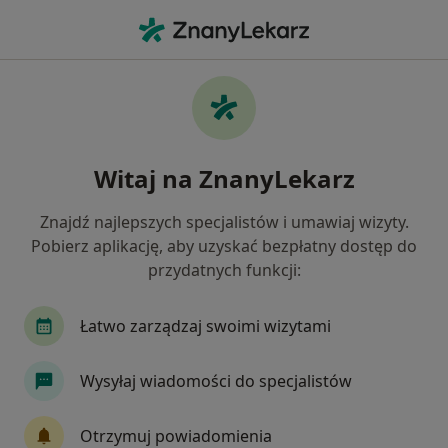
Me
Usg • Bielsko-Biała, śląskie
Filtry
• 1
Ubezpieczenie
Map
USG specjaliści w Bielsku-Białej
Witaj na ZnanyLekarz
Jak działają wyniki wyszukiwania
Znajdź najlepszych specjalistów i umawiaj wizyty.
Pobierz aplikację, aby uzyskać bezpłatny dostęp do
Jaką wizytę chcesz umówić?
przydatnych funkcji:
Konsultacja ginekologiczna + USG
USG płodu
Łatwo zarządzaj swoimi wizytami
Wysyłaj wiadomości do specjalistów
Otrzymuj powiadomienia