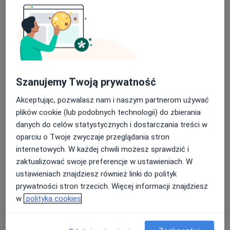
Bezpieczne płatności
lek. Irena Ozimina
Ginekolog
Szanujemy Twoją prywatność
165 opinii
Akceptując, pozwalasz nam i naszym partnerom używać
Adres 1
Adres 2
plików cookie (lub podobnych technologii) do zbierania
danych do celów statystycznych i dostarczania treści w
oparciu o Twoje zwyczaje przeglądania stron
Plac Smolki 7/4, Bielsko-Biała
•
Mapa
internetowych. W każdej chwili możesz sprawdzić i
Indywidualna Specjalistyczna Praktyka Lekarska lek. med. Irena Ozimina
zaktualizować swoje preferencje w ustawieniach. W
Konsultacja ginekologiczna + USG
300 zł
ustawieniach znajdziesz również linki do polityk
Specjalista nie oferuje umawiania online pod tym adresem.
prywatności stron trzecich. Więcej informacji znajdziesz
w
polityka cookies
Poproś o wizytę