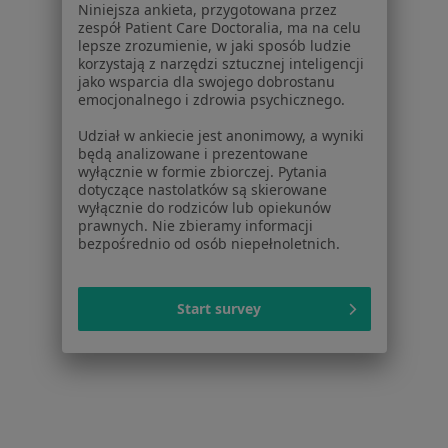
Niniejsza ankieta, przygotowana przez
Badania stomatologiczne w Bielsku-Białej
zespół Patient Care Doctoralia, ma na celu
lepsze zrozumienie, w jaki sposób ludzie
Więcej (15)
korzystają z narzędzi sztucznej inteligencji
Więcej w kategorii: Usługi w Bielsku-Białej
jako wsparcia dla swojego dobrostanu
emocjonalnego i zdrowia psychicznego.
Popularne specjalizacje
Udział w ankiecie jest anonimowy, a wyniki
Interniści w Bielsku-Białej
będą analizowane i prezentowane
wyłącznie w formie zbiorczej. Pytania
Stomatolodzy w Bielsku-Białej
dotyczące nastolatków są skierowane
wyłącznie do rodziców lub opiekunów
Psycholodzy w Bielsku-Białej
prawnych. Nie zbieramy informacji
bezpośrednio od osób niepełnoletnich.
Ginekolodzy w Bielsku-Białej
Chirurdzy w Bielsku-Białej
Start survey
Więcej (15)
Więcej w kategorii: Popularne specjalizacje
Strona Główna
Usługi I Zabiegi
Usg
Zmień miasto
Bielsko-Biała
Zmień miasto