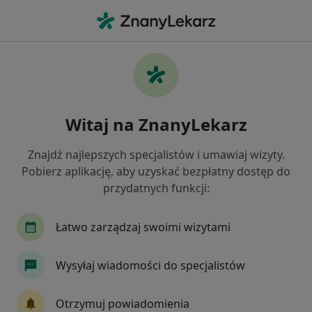
Me
Usg Piersi • Strzelin, dolnośląskie
Filtry
• 1
Ubezpieczenie
Map
USG piersi specjaliści w Strzelinie
Witaj na ZnanyLekarz
Jak działają wyniki wyszukiwania
Znajdź najlepszych specjalistów i umawiaj wizyty.
Pobierz aplikację, aby uzyskać bezpłatny dostęp do
Jaką wizytę chcesz umówić?
przydatnych funkcji:
USG piersi
Konsultacja ginekologiczna + USG p
Łatwo zarządzaj swoimi wizytami
Wysyłaj wiadomości do specjalistów
Otrzymuj powiadomienia