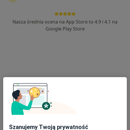
Nasza średnia ocena na App Store to 4.9 i 4.1 na
lek. Agata Gogola
Google Play Store
·
Więcej
Radiolog, Ultrasonografista
103 opinie
Adama Mickiewicza 5, Strzelin
•
Mapa
Przychodnia MediQ
USG piersi
280 zł
Specjalista nie oferuje umawiania online pod tym adresem.
Poproś o wizytę
Szanujemy Twoją prywatność