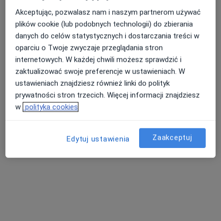
Akceptując, pozwalasz nam i naszym partnerom używać
plików cookie (lub podobnych technologii) do zbierania
lek. Dominika Nosal
danych do celów statystycznych i dostarczania treści w
oparciu o Twoje zwyczaje przeglądania stron
W trakcie specjalizacji (Radiolog)
internetowych. W każdej chwili możesz sprawdzić i
2 opinie
zaktualizować swoje preferencje w ustawieniach. W
Adama Mickiewicza 5, Strzelin
•
Mapa
ustawieniach znajdziesz również linki do polityk
Przychodnia MediQ
prywatności stron trzecich. Więcej informacji znajdziesz
USG piersi
od 280 zł
w
polityka cookies
Specjalista nie oferuje umawiania online pod tym adresem.
Zaakceptuj
Edytuj ustawienia
Poproś o wizytę