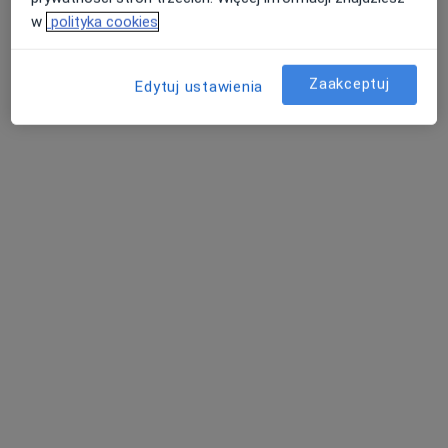
w
polityka cookies
umów wizytę
Michał Swolkień
Zaakceptuj
Edytuj ustawienia
Urolog, Androlog
Kraków
umów wizytę
Piotr Paweł Świniarski
Androlog, Urolog, Chirurg
Warszawa
umów wizytę
Andrzej Lewicki
Urolog, Ultrasonografista
Warszawa