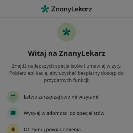
Me
Czego szukasz?
Strona Główna
Usługi
Usg Doppler Prącia We Wzwodzie Farmakologicznym
Usg doppler prącia we wzwodzie
Witaj na ZnanyLekarz
farmakologicznym - informacje,
Znajdź najlepszych specjalistów i umawiaj wizyty.
specjaliści, pytania i odpowiedzi
Pobierz aplikację, aby uzyskać bezpłatny dostęp do
przydatnych funkcji:
Łatwo zarządzaj swoimi wizytami
Informacje
Wysyłaj wiadomości do specjalistów
Eksperci - usg doppler prącia we wzwodzie
Otrzymuj powiadomienia