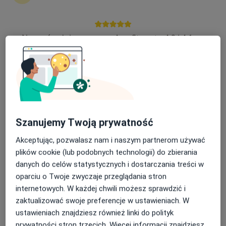
farmakologicznym
Nasza średnia ocena na App Store to 4.9 i 4.1 na
Emilia Pawłowska-Krajka
Google Play Store
Urolog
Warszawa
umów wizytę
Paweł Pilch
Szanujemy Twoją prywatność
Urolog, Androlog
Akceptując, pozwalasz nam i naszym partnerom używać
Kraków
plików cookie (lub podobnych technologii) do zbierania
danych do celów statystycznych i dostarczania treści w
umów wizytę
oparciu o Twoje zwyczaje przeglądania stron
Piotr Dzigowski
internetowych. W każdej chwili możesz sprawdzić i
zaktualizować swoje preferencje w ustawieniach. W
Urolog, Androlog
ustawieniach znajdziesz również linki do polityk
Warszawa
prywatności stron trzecich. Więcej informacji znajdziesz