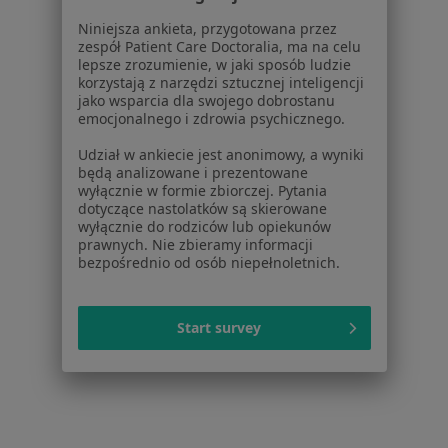
Dla lekarzy
Niniejsza ankieta, przygotowana przez
Dla placówek medycznych
zespół Patient Care Doctoralia, ma na celu
Noa Notes
nowość
lepsze zrozumienie, w jaki sposób ludzie
korzystają z narzędzi sztucznej inteligencji
Baza wiedzy
jako wsparcia dla swojego dobrostanu
Centrum Pomocy dla Specjalisty
emocjonalnego i zdrowia psychicznego.
Kontakt
Udział w ankiecie jest anonimowy, a wyniki
ZnanyLekarz - Strona główna
będą analizowane i prezentowane
wyłącznie w formie zbiorczej. Pytania
ZnanyLekarz Sp. z o.o.
dotyczące nastolatków są skierowane
ul. Kolejowa 5/7
wyłącznie do rodziców lub opiekunów
prawnych. Nie zbieramy informacji
01-217 Warszawa, Polska
bezpośrednio od osób niepełnoletnich.
NIP: ⁠7010224868
KRS: ⁠0000347997
Start survey
REGON: ⁠142276657
Sąd Rejonowy dla m.st. Warszawy w Warszawie XII
Wydział Gospodarczy KRS
Facebook
otwiera się w nowej karcie