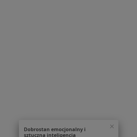
O nas
Praca
Rekrutujemy!
Partnerzy
Centrum prasowe
Kontakt
Dla pacjentów
Lekarze
Placówki medyczne
Pytania i odpowiedzi
Usługi i zabiegi
Choroby
Pomoc
Aplikacje mobilne
Blog dla pacjentów
Dla profesjonalistów
Dobrostan emocjonalny i
Cennik
sztuczna inteligencja