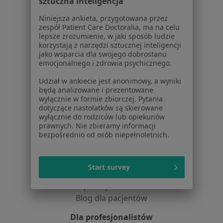
sztuczna inteligencja
Jak działają wyniki wyszukiwania
Dostępność
Niniejsza ankieta, przygotowana przez
zespół Patient Care Doctoralia, ma na celu
O nas
lepsze zrozumienie, w jaki sposób ludzie
Praca
Rekrutujemy!
korzystają z narzędzi sztucznej inteligencji
Partnerzy
jako wsparcia dla swojego dobrostanu
emocjonalnego i zdrowia psychicznego.
Centrum prasowe
Kontakt
Udział w ankiecie jest anonimowy, a wyniki
będą analizowane i prezentowane
Dla pacjentów
wyłącznie w formie zbiorczej. Pytania
dotyczące nastolatków są skierowane
Lekarze
wyłącznie do rodziców lub opiekunów
Placówki medyczne
prawnych. Nie zbieramy informacji
bezpośrednio od osób niepełnoletnich.
Pytania i odpowiedzi
Usługi i zabiegi
Choroby
Start survey
Pomoc
Aplikacje mobilne
Blog dla pacjentów
Dla profesjonalistów