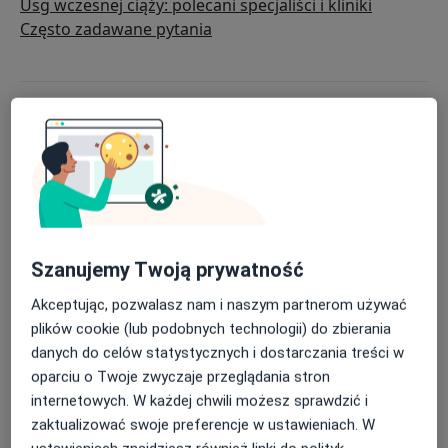
Usg wczesnej ciąży: polecani specjaliści i kliniki
Często zadawane pytania
Szanujemy Twoją prywatność
Akceptując, pozwalasz nam i naszym partnerom używać
plików cookie (lub podobnych technologii) do zbierania
danych do celów statystycznych i dostarczania treści w
oparciu o Twoje zwyczaje przeglądania stron
internetowych. W każdej chwili możesz sprawdzić i
Do czego służy USG wczesnej
zaktualizować swoje preferencje w ustawieniach. W