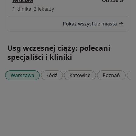
Wrocław
Od 250 zł
1 klinika, 2 lekarzy
Pokaż wszystkie miasta
Usg wczesnej ciąży: polecani
specjaliści i kliniki
Warszawa
Łódź
Katowice
Poznań
K