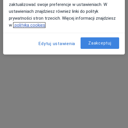
Centrum Diagnostyczne HELIMED
zaktualizować swoje preferencje w ustawieniach. W
Sosnowiec
ustawieniach znajdziesz również linki do polityk
Diagnostyka, Radiologia
prywatności stron trzecich. Więcej informacji znajdziesz
9 opinii
w
polityka cookies
Teatralna 11, Sosnowiec
•
Mapa
Tomografia przedramienia
od 370 zł
Zaakceptuj
Edytuj ustawienia
Pokaż więcej usług
Brak dostępnych specjalistów z wolnymi terminami w tym centrum medycznym.
Pokaż profil