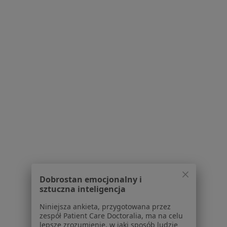
O nas
Praca
Rekrutujemy!
Partnerzy
Centrum prasowe
Kontakt
Dla pacjentów
Lekarze
Placówki medyczne
Pytania i odpowiedzi
Usługi i zabiegi
Choroby
Pomoc
Aplikacje mobilne
Dobrostan emocjonalny i
Blog dla pacjentów
sztuczna inteligencja
Dla profesjonalistów
Niniejsza ankieta, przygotowana przez
zespół Patient Care Doctoralia, ma na celu
Cennik
lepsze zrozumienie, w jaki sposób ludzie