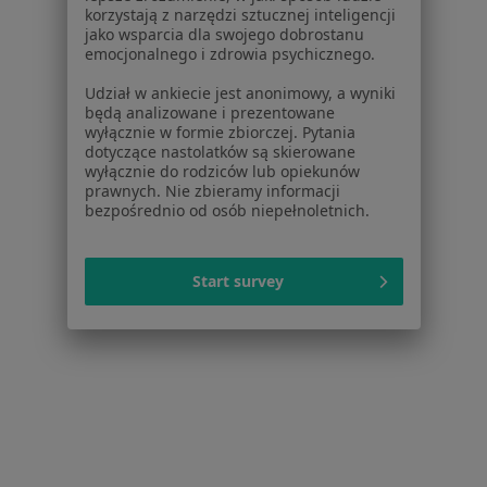
Dla lekarzy
korzystają z narzędzi sztucznej inteligencji
jako wsparcia dla swojego dobrostanu
Dla placówek medycznych
emocjonalnego i zdrowia psychicznego.
Noa Notes
nowość
Baza wiedzy
Udział w ankiecie jest anonimowy, a wyniki
będą analizowane i prezentowane
Centrum Pomocy dla Specjalisty
wyłącznie w formie zbiorczej. Pytania
dotyczące nastolatków są skierowane
Kontakt
wyłącznie do rodziców lub opiekunów
ZnanyLekarz - Strona główna
prawnych. Nie zbieramy informacji
bezpośrednio od osób niepełnoletnich.
ZnanyLekarz Sp. z o.o.
ul. Kolejowa 5/7
01-217 Warszawa, Polska
Start survey
NIP: ⁠7010224868
KRS: ⁠0000347997
REGON: ⁠142276657
Sąd Rejonowy dla m.st. Warszawy w Warszawie XII
Wydział Gospodarczy KRS
Facebook
otwiera się w nowej karcie