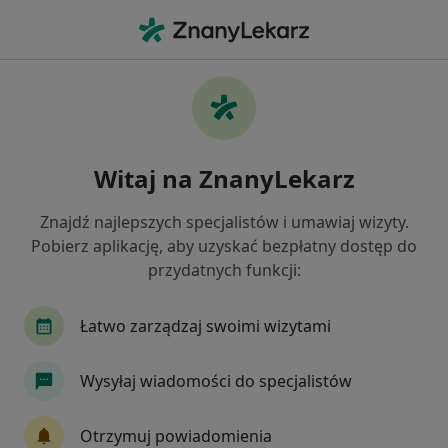
Me
Tomografia Przedramienia • Katowice, śląskie
Filtry
• 1
Mapa
Tomografia przedramienia specjaliści w
Witaj na ZnanyLekarz
Katowicach
Jak działają wyniki wyszukiwania
Znajdź najlepszych specjalistów i umawiaj wizyty.
Pobierz aplikację, aby uzyskać bezpłatny dostęp do
przydatnych funkcji:
Łatwo zarządzaj swoimi wizytami
Wysyłaj wiadomości do specjalistów
LUX MED Diagnostyka Katowice -
Otrzymuj powiadomienia
Francuska 34