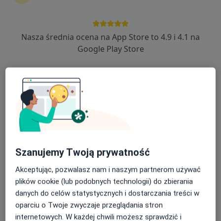
Diagnostyka
18 opinii
Nasza średnia ocena na App Store to 4.9 i 4.1 na
Francuska 34, Katowice
•
Mapa
Google Play Store
Tomografia przedramienia
od 370 zł
Pokaż więcej usług
Brak dostępnych specjalistów z wolnymi terminami w tym centrum medycznym.
Pokaż profil
Szanujemy Twoją prywatność
Akceptując, pozwalasz nam i naszym partnerom używać
plików cookie (lub podobnych technologii) do zbierania
danych do celów statystycznych i dostarczania treści w
oparciu o Twoje zwyczaje przeglądania stron
internetowych. W każdej chwili możesz sprawdzić i