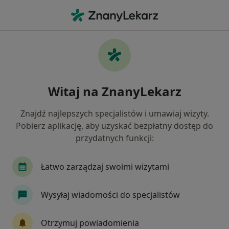
Me
Czego szukasz?
Strona Główna
Usługi
Tomografia Podudzia
Tomografia podudzia -
Witaj na ZnanyLekarz
informacje, specjaliści, pytania i
odpowiedzi
Znajdź najlepszych specjalistów i umawiaj wizyty.
Pobierz aplikację, aby uzyskać bezpłatny dostęp do
przydatnych funkcji:
Łatwo zarządzaj swoimi wizytami
Informacje
Wysyłaj wiadomości do specjalistów
Eksperci - tomografia podudzia
Otrzymuj powiadomienia