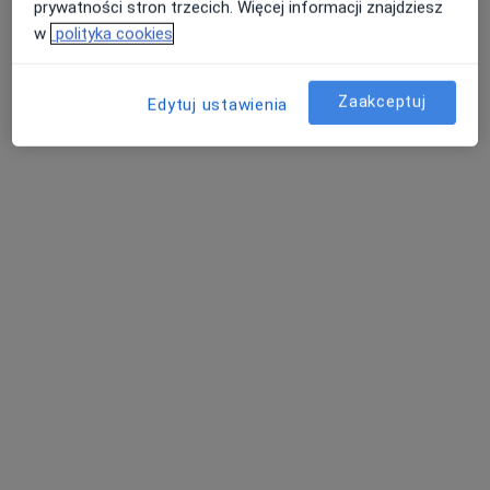
prywatności stron trzecich. Więcej informacji znajdziesz
Kraków
w
polityka cookies
umów wizytę
Zaakceptuj
Edytuj ustawienia
Radius Medicine Tomografia
Komputerowa
Diagnostyka
Ząbki
umów wizytę
Aparat Tomografii Komputerowej
DIAGNOSTYKA OBRAZOWA
Diagnostyka
Sulejówek
umów wizytę
Pracownia Tomograficzna