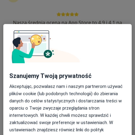
MEDflow TK
Nasza średnia ocena na App Store to 4.9 i 4.1 na
Diagnostyka, Radiolog, Technik diagnostyki obrazowej
Google Play Store
Poznań
umów wizytę
Tomografia komputerowa PP
DIAGNOSTYKA
Szanujemy Twoją prywatność
Diagnostyka
Poznań
Akceptując, pozwalasz nam i naszym partnerom używać
plików cookie (lub podobnych technologii) do zbierania
umów wizytę
danych do celów statystycznych i dostarczania treści w
Pracownia Tomografii
oparciu o Twoje zwyczaje przeglądania stron
Komputerowej Kraków (TK)
internetowych. W każdej chwili możesz sprawdzić i
NEWMEDICAL
zaktualizować swoje preferencje w ustawieniach. W
ustawieniach znajdziesz również linki do polityk
Diagnostyka