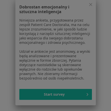
Dla profesjonalistów
Dobrostan emocjonalny i
sztuczna inteligencja
Cennik
Dla lekarzy
Niniejsza ankieta, przygotowana przez
Dla placówek medycznych
zespół Patient Care Doctoralia, ma na celu
lepsze zrozumienie, w jaki sposób ludzie
Noa Notes
nowość
korzystają z narzędzi sztucznej inteligencji
Baza wiedzy
jako wsparcia dla swojego dobrostanu
Centrum Pomocy dla Specjalisty
emocjonalnego i zdrowia psychicznego.
Kontakt
Udział w ankiecie jest anonimowy, a wyniki
ZnanyLekarz - Strona główna
będą analizowane i prezentowane
wyłącznie w formie zbiorczej. Pytania
ZnanyLekarz Sp. z o.o.
dotyczące nastolatków są skierowane
wyłącznie do rodziców lub opiekunów
ul. Kolejowa 5/7
prawnych. Nie zbieramy informacji
01-217 Warszawa, Polska
bezpośrednio od osób niepełnoletnich.
NIP: ⁠7010224868
KRS: ⁠0000347997
Start survey
REGON: ⁠142276657
Sąd Rejonowy dla m.st. Warszawy w Warszawie XII