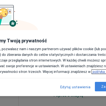
ej
Umawianie online nie jest dostępne
Poproś o wizytę
płacą
apa
my Twoją prywatność
ndracka
, pozwalasz nam i naszym partnerom używać plików cookie (lub p
od 280 zł
) do zbierania danych do celów statystycznych i dostarczania treśc
zaje przeglądania stron internetowych. W każdej chwili możesz spr
Dziś
Jutro
Ndz,
Pon,
wać swoje preferencje w ustawieniach. W ustawieniach znajdziesz ró
7 Sie
8 Sie
9 Sie
10 Sie
prywatności stron trzecich. Więcej informacji znajdziesz w
polityka
Za
Umawianie online nie jest dostępne
Edytuj ustawienia
Poproś o wizytę