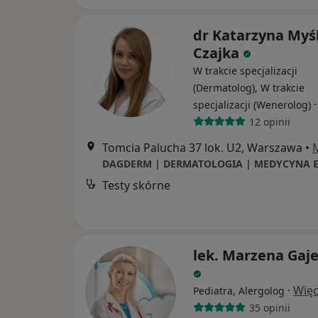
dr Katarzyna Myśl
Czajka
W trakcie specjalizacji
(Dermatolog), W trakcie
specjalizacji (Wenerolog)
12 opinii
Tomcia Palucha 37 lok. U2, Warszawa
•
Testy skórne
lek. Marzena Gaj
·
Więc
Pediatra, Alergolog
35 opinii