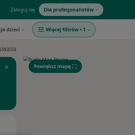
Zaloguj się
Dla profesjonalistów
je dzieci
Więcej filtrów
•
1
ukiwania
Powiększ mapę
Wt,
Śr,
Czw,
11 Sie
12 Sie
13 Sie