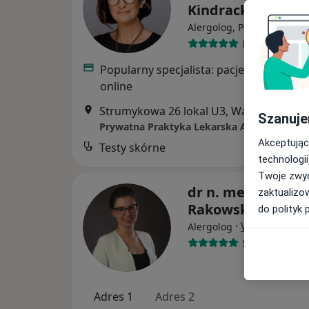
Kindracka
·
Więc
Alergolog, Pediatra
830 opinii
Popularny specjalista: pacjenci chętnie 
online
Strumykowa 26 lokal U3, Warszawa
•
M
Szanuje
Prywatna Praktyka Lekarska Aleksandra Ki
Akceptując
Testy skórne
technologii
Twoje zwyc
dr n. med. Magda
zaktualizo
Rakowska-Silska
do polityk 
·
Więcej
Alergolog
5 opinii
Adres 1
Adres 2