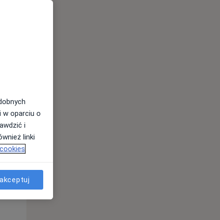
odobnych
i w oparciu o
awdzić i
Wt,
Śr,
Czw,
wnież linki
11 Sie
12 Sie
13 Sie
 cookies
akceptuj