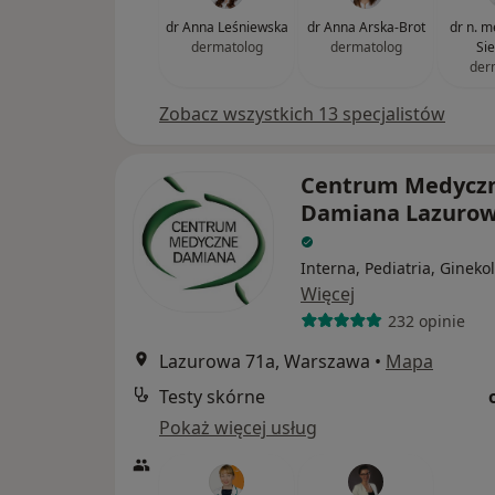
dr Anna Leśniewska
dr Anna Arska-Brot
dr n. 
dermatolog
dermatolog
Si
der
Zobacz wszystkich 13 specjalistów
Centrum Medycz
Damiana Lazurow
Interna, Pediatria, Gineko
Więcej
232 opinie
Lazurowa 71a, Warszawa
•
Mapa
Testy skórne
Pokaż więcej usług