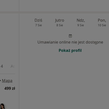
Dziś
Jutro
Ndz,
Pon,
|
7 Sie
8 Sie
9 Sie
10 Sie
Umawianie online nie jest dostępne
Pokaż profil
 4
Adres 5
•
Mapa
499 zł