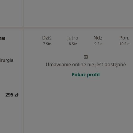
ne
Dziś
Jutro
Ndz,
Pon,
7 Sie
8 Sie
9 Sie
10 Sie
irurgia
Umawianie online nie jest dostępne
Pokaż profil
295 zł