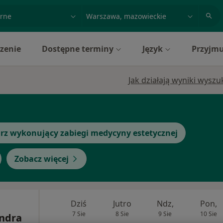
acja, badanie lub nazwisko
miasto lub dzielnica
zenie
Dostępne terminy
Język
Przyjmu
Jak działają wyniki wysz
rz wykonujący zabiegi medycyny estetycznej
Zobacz więcej
Dziś
Jutro
Ndz,
Pon,
7 Sie
8 Sie
9 Sie
10 Sie
andra