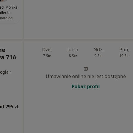
med. Monika
edlecka
matolog
ne
Dziś
Jutro
Ndz,
Pon,
a 71A
7 Sie
8 Sie
9 Sie
10 Sie
·
logia
Umawianie online nie jest dostępne
Pokaż profil
od 295 zł