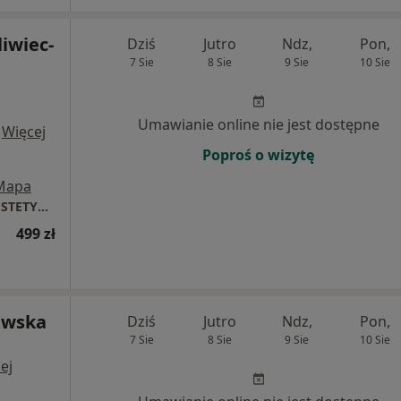
iwiec-
Dziś
Jutro
Ndz,
Pon,
7 Sie
8 Sie
9 Sie
10 Sie
Umawianie online nie jest dostępne
·
Więcej
Poproś o wizytę
Mapa
DAGDERM | DERMATOLOGIA | MEDYCYNA ESTETYCZNA
499 zł
ewska
Dziś
Jutro
Ndz,
Pon,
7 Sie
8 Sie
9 Sie
10 Sie
ej