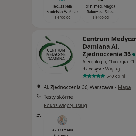
lek. Izabela
dr n. med. Magda
Modelska-Woźniak
Rakowska-Silska
alergolog
alergolog
Centrum Medycz
Damiana Al.
Zjednoczenia 36
Alergologia, Chirurgia, Ch
·
Więcej
dziecięca
640 opinii
Al. Zjednoczenia 36, Warszawa
•
Mapa
Testy skórne
Pokaż więcej usług
lek. Marzena
Gajewska