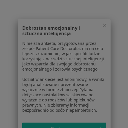
Dla profesjonalistów
Cennik
Dla lekarzy
Dobrostan emocjonalny i
Dla placówek medycznych
sztuczna inteligencja
Noa Notes
nowość
Baza wiedzy
Niniejsza ankieta, przygotowana przez
zespół Patient Care Doctoralia, ma na celu
Centrum Pomocy dla Specjalisty
lepsze zrozumienie, w jaki sposób ludzie
korzystają z narzędzi sztucznej inteligencji
Kontakt
jako wsparcia dla swojego dobrostanu
ZnanyLekarz - Strona główna
emocjonalnego i zdrowia psychicznego.
ZnanyLekarz Sp. z o.o.
Udział w ankiecie jest anonimowy, a wyniki
ul. Kolejowa 5/7
będą analizowane i prezentowane
01-217 Warszawa, Polska
wyłącznie w formie zbiorczej. Pytania
dotyczące nastolatków są skierowane
wyłącznie do rodziców lub opiekunów
NIP: ⁠7010224868
prawnych. Nie zbieramy informacji
KRS: ⁠0000347997
bezpośrednio od osób niepełnoletnich.
REGON: ⁠142276657