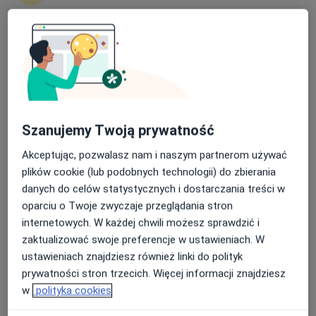
Paulina Mikulska
Nasza średnia ocena na App Store to 4.9 i 4.1 na
Google Play Store
Dietetyk
Łódź
umów wizytę
Szanujemy Twoją prywatność
Agnieszka Kaszuba-Czana
Akceptując, pozwalasz nam i naszym partnerom używać
plików cookie (lub podobnych technologii) do zbierania
Dietetyk
danych do celów statystycznych i dostarczania treści w
Ruda Śląska
oparciu o Twoje zwyczaje przeglądania stron
umów wizytę
internetowych. W każdej chwili możesz sprawdzić i
zaktualizować swoje preferencje w ustawieniach. W
Danuta Myłek
ustawieniach znajdziesz również linki do polityk
prywatności stron trzecich. Więcej informacji znajdziesz
Alergolog, Dietetyk, Dermatolog
w
polityka cookies
Warszawa