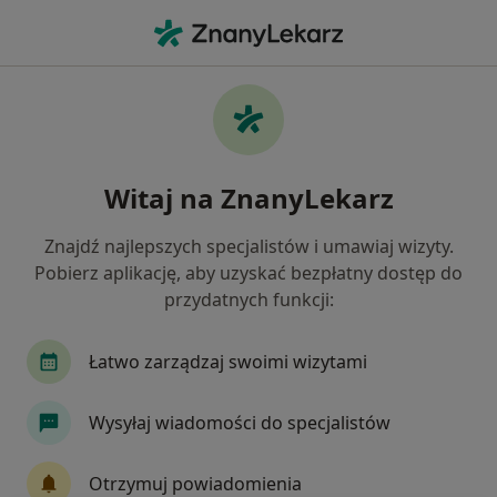
Me
Czego szukasz?
Strona Główna
Usługi
Terapia Wybiórczości Pokarmowej
Terapia wybiórczości
Witaj na ZnanyLekarz
pokarmowej - informacje,
Znajdź najlepszych specjalistów i umawiaj wizyty.
specjaliści, pytania i odpowiedzi
Pobierz aplikację, aby uzyskać bezpłatny dostęp do
przydatnych funkcji:
Łatwo zarządzaj swoimi wizytami
Informacje
Wysyłaj wiadomości do specjalistów
Eksperci - terapia wybiórczości pokarmowej
Otrzymuj powiadomienia