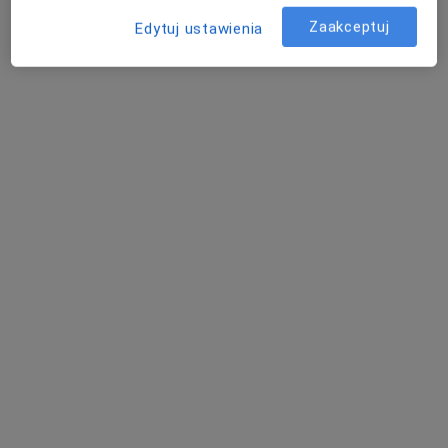
Zaakceptuj
Edytuj ustawienia
Marta Barlik-Rysa
Endokrynolog, Internista, Dietetyk
Gliwice
Joanna Nieroda Jabłońska
Pediatra, Dietetyk
Łódź
Dorota Chojnowska-Balcerzyk
Psychiatra, Psychoterapeuta, Dietetyk
Piaseczno
umów wizytę