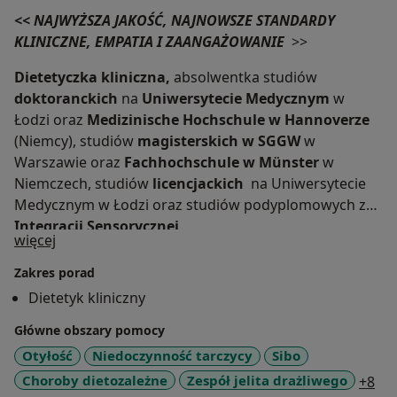
<< NAJWYŻSZA JAKOŚĆ, NAJNOWSZE STANDARDY
KLINICZNE, EMPATIA I ZAANGAŻOWANIE
>>
Dietetyczka kliniczna,
absolwentka studiów
doktoranckich
na
Uniwersytecie Medycznym
w
Łodzi oraz
Medizinische Hochschule
w Hannoverze
(Niemcy), studiów
magisterskich w SGGW
w
Warszawie oraz
Fachhochschule
w Münster
w
Niemczech, studiów
licencjackich
na Uniwersytecie
Medycznym w Łodzi oraz studiów podyplomowych z
Integracji
Sensorycznej
.
O mnie
więcej
Dziedzina doktoratu to
choroby jelit, w tym SIBO/IBS
- zaburzenia flory bakteryjnej.
Zakres porad
Dietetyk kliniczny
W pracy z pacjentem stawiam na
realistyczny i
Główne obszary pomocy
praktyczny plan
dopasowany do aktualnych potrzeb,
choroby i codzienności pacjenta. Pomagam w
Otyłość
Niedoczynność tarczycy
Sibo
poprawie wyników badań (cholesterol, insulina,
a11
Choroby dietozależne
Zespół jelita drażliwego
+8
glukoza, próby wątrobowe, nadciśnienie, anemia itd.).