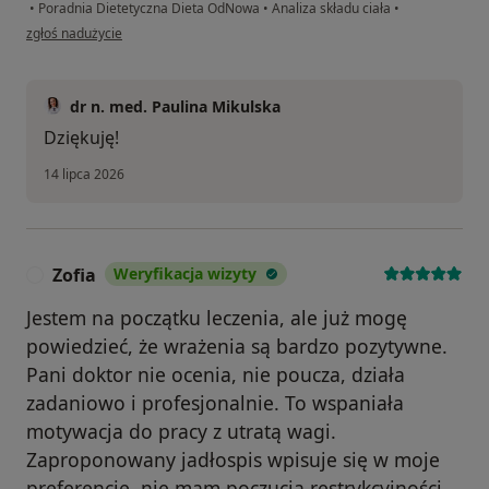
•
Poradnia Dietetyczna Dieta OdNowa
•
Analiza składu ciała
•
w opinii użytkownika MK
zgłoś nadużycie
dr n. med. Paulina Mikulska
Dziękuję!
14 lipca 2026
Zofia
Weryfikacja wizyty
Z
Jestem na początku leczenia, ale już mogę
powiedzieć, że wrażenia są bardzo pozytywne.
Pani doktor nie ocenia, nie poucza, działa
zadaniowo i profesjonalnie. To wspaniała
motywacja do pracy z utratą wagi.
Zaproponowany jadłospis wpisuje się w moje
preferencje, nie mam poczucia restrykcyjności