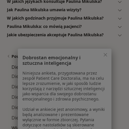
W jakich językach konsultuje Paulina Mikulska?
Jak Paulina Mikulska umawia wizyty?
W jakich godzinach przyjmuje Paulina Mikulska?
Paulina Mikulska: co mówią pacjenci?
Jakie ubezpieczenia akceptuje Paulina Mikulska?
Powiązane wyszukiwania
Dobrostan emocjonalny i
sztuczna inteligencja
Dietetycy w pobliżu
Niniejsza ankieta, przygotowana przez
Dietetycy Śródmieście
zespół Patient Care Doctoralia, ma na celu
lepsze zrozumienie, w jaki sposób ludzie
Dietetycy Bałuty
korzystają z narzędzi sztucznej inteligencji
jako wsparcia dla swojego dobrostanu
Dietetycy Polesie
emocjonalnego i zdrowia psychicznego.
Dietetycy Górna
Udział w ankiecie jest anonimowy, a wyniki
będą analizowane i prezentowane
Dietetycy Widzew
wyłącznie w formie zbiorczej. Pytania
dotyczące nastolatków są skierowane
Więcej (3)