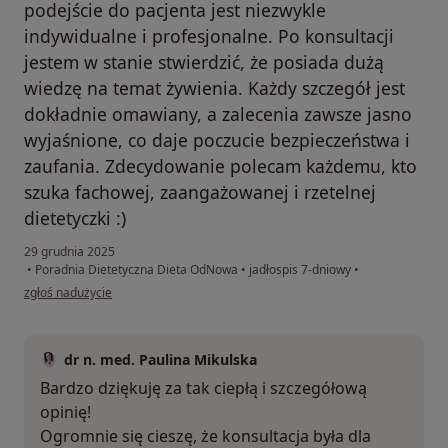
podejście do pacjenta jest niezwykle
indywidualne i profesjonalne. Po konsultacji
jestem w stanie stwierdzić, że posiada dużą
wiedzę na temat żywienia. Każdy szczegół jest
dokładnie omawiany, a zalecenia zawsze jasno
wyjaśnione, co daje poczucie bezpieczeństwa i
zaufania. Zdecydowanie polecam każdemu, kto
szuka fachowej, zaangażowanej i rzetelnej
dietetyczki :)
29 grudnia 2025
•
Poradnia Dietetyczna Dieta OdNowa
•
jadłospis 7-dniowy
•
w opinii użytkownika Olgierd
zgłoś nadużycie
dr n. med. Paulina Mikulska
Bardzo dziękuję za tak ciepłą i szczegółową
opinię!
Ogromnie się cieszę, że konsultacja była dla