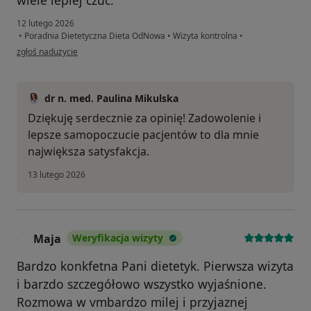
wiele lepiej czuć.
12 lutego 2026
•
Poradnia Dietetyczna Dieta OdNowa
•
Wizyta kontrolna
•
w opinii użytkownika M. D
zgłoś nadużycie
dr n. med. Paulina Mikulska
Dziękuję serdecznie za opinię! Zadowolenie i
lepsze samopoczucie pacjentów to dla mnie
największa satysfakcja.
13 lutego 2026
Maja
Weryfikacja wizyty
M
Bardzo konkfetna Pani dietetyk. Pierwsza wizyta
i barzdo szczegółowo wszystko wyjaśnione.
Rozmowa w vmbardzo milej i przyjaznej