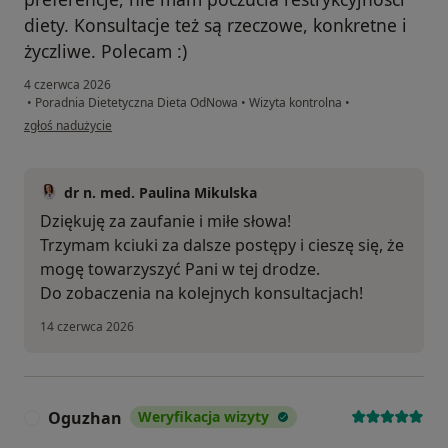
diety. Konsultacje też są rzeczowe, konkretne i
życzliwe. Polecam :)
4 czerwca 2026
•
Poradnia Dietetyczna Dieta OdNowa
•
Wizyta kontrolna
•
w opinii użytkownika Zofia
zgłoś nadużycie
dr n. med. Paulina Mikulska
Dziękuję za zaufanie i miłe słowa!
Trzymam kciuki za dalsze postępy i cieszę się, że
mogę towarzyszyć Pani w tej drodze.
Do zobaczenia na kolejnych konsultacjach!
14 czerwca 2026
Oguzhan
Weryfikacja wizyty
O