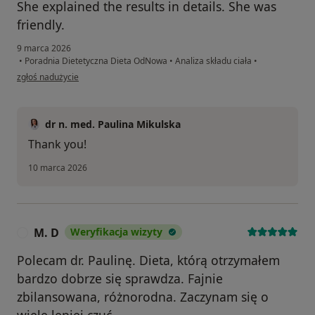
She explained the results in details. She was
friendly.
9 marca 2026
•
Poradnia Dietetyczna Dieta OdNowa
•
Analiza składu ciała
•
w opinii użytkownika Oguzhan
zgłoś nadużycie
dr n. med. Paulina Mikulska
Thank you!
10 marca 2026
M. D
Weryfikacja wizyty
M
Polecam dr. Paulinę. Dieta, którą otrzymałem
bardzo dobrze się sprawdza. Fajnie
zbilansowana, różnorodna. Zaczynam się o