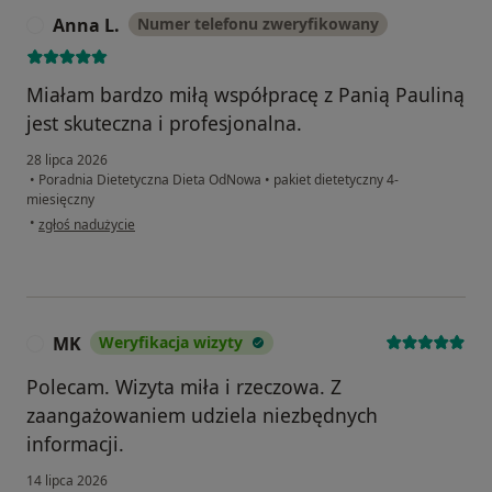
Anna L.
Numer telefonu zweryfikowany
A
Miałam bardzo miłą współpracę z Panią Pauliną
jest skuteczna i profesjonalna.
28 lipca 2026
•
Poradnia Dietetyczna Dieta OdNowa
•
pakiet dietetyczny 4-
miesięczny
w opinii użytkownika Anna L.
•
zgłoś nadużycie
MK
Weryfikacja wizyty
M
Polecam. Wizyta miła i rzeczowa. Z
zaangażowaniem udziela niezbędnych
informacji.
14 lipca 2026