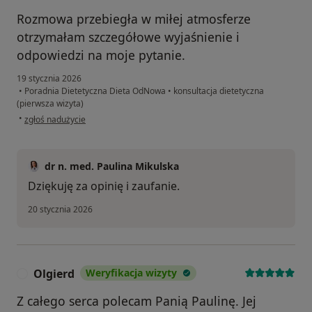
Rozmowa przebiegła w miłej atmosferze
otrzymałam szczegółowe wyjaśnienie i
odpowiedzi na moje pytanie.
19 stycznia 2026
•
Poradnia Dietetyczna Dieta OdNowa
•
konsultacja dietetyczna
(pierwsza wizyta)
w opinii użytkownika AC
•
zgłoś nadużycie
dr n. med. Paulina Mikulska
Dziękuję za opinię i zaufanie.
20 stycznia 2026
Olgierd
Weryfikacja wizyty
O
Z całego serca polecam Panią Paulinę. Jej