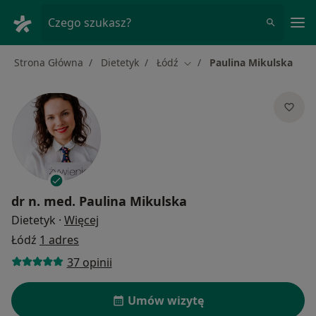
Me
Czego szukasz?
Strona Główna
Dietetyk
Łódź
Paulina Mikulska
Zmień miasto
dr n. med.
Paulina Mikulska
O specjalizacjach
Dietetyk
·
Więcej
Łódź
1 adres
37 opinii
Umów wizytę