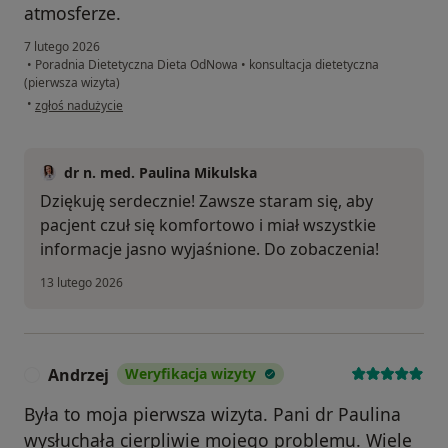
atmosferze.
7 lutego 2026
•
Poradnia Dietetyczna Dieta OdNowa
•
konsultacja dietetyczna
(pierwsza wizyta)
w opinii użytkownika Maja
•
zgłoś nadużycie
dr n. med. Paulina Mikulska
Dziękuję serdecznie! Zawsze staram się, aby
pacjent czuł się komfortowo i miał wszystkie
informacje jasno wyjaśnione. Do zobaczenia!
13 lutego 2026
Andrzej
Weryfikacja wizyty
A
Była to moja pierwsza wizyta. Pani dr Paulina
wysłuchała cierpliwie mojego problemu. Wiele