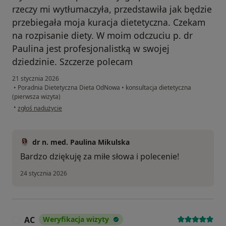
rzeczy mi wytłumaczyła, przedstawiła jak będzie
przebiegała moja kuracja dietetyczna. Czekam
na rozpisanie diety. W moim odczuciu p. dr
Paulina jest profesjonalistką w swojej
dziedzinie. Szczerze polecam
21 stycznia 2026
•
Poradnia Dietetyczna Dieta OdNowa
•
konsultacja dietetyczna
(pierwsza wizyta)
w opinii użytkownika Andrzej
•
zgłoś nadużycie
dr n. med. Paulina Mikulska
Bardzo dziękuję za miłe słowa i polecenie!
24 stycznia 2026
AC
Weryfikacja wizyty
A