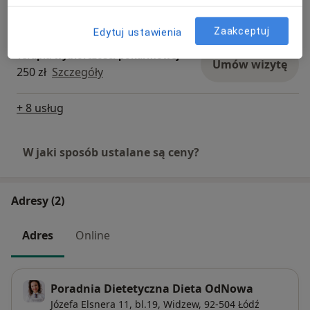
Umów wizytę
1 690 zł
Szczegóły
Zaakceptuj
Edytuj ustawienia
Terapia wybiórczości pokarmowej
Umów wizytę
250 zł
Szczegóły
+ 8 usług
W jaki sposób ustalane są ceny?
Adresy (2)
Adres
Online
Poradnia Dietetyczna Dieta OdNowa
Józefa Elsnera 11, bl.19,
Widzew
, 92-504
Łódź