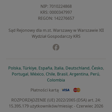
NIP: ⁠7010224868
KRS: ⁠0000347997
REGON: ⁠142276657
Sąd Rejonowy dla m.st. Warszawy w Warszawie XII
Wydział Gospodarczy KRS
Facebook
otwiera się w nowej karcie
otwiera się w nowej karcie
otwiera się w nowej karcie
otwiera się w nowej karcie
otwiera się w nowej karci
otwiera się
otwi
Polska
,
Türkiye
,
España
,
Italia
,
Deutschland
,
Česko
,
otwiera się w nowej karcie
otwiera się w nowej karcie
otwiera się w nowej karcie
otwiera się w nowej kar
otwiera się 
otwier
Portugal
,
México
,
Chile
,
Brasil
,
Argentina
,
Perú
,
otwiera się w nowej karc
Colombia
Płatności kartą
ROZPORZĄDZENIE (UE) 2022/2065 (DSA) art. 24:
15.395.179 użytkowników/miesiąc - Czerwiec 2026