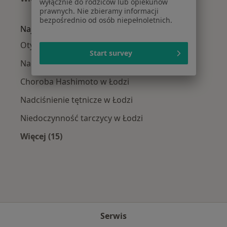
wyłącznie do rodziców lub opiekunów
Więcej w kategorii: Dietetycy w pobliżu
prawnych. Nie zbieramy informacji
bezpośrednio od osób niepełnoletnich.
Najczęście leczone choroby
Otyłość w Łodzi
Start survey
Nadwaga w Łodzi
Choroba Hashimoto w Łodzi
Nadciśnienie tętnicze w Łodzi
Niedoczynność tarczycy w Łodzi
Więcej (15)
Więcej w kategorii: Najczęście leczone chorob
Serwis