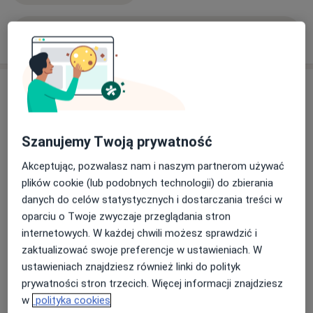
terapia
wybiórczości pokarmowej
dzieci i dorosłych.
Przygotowuję także pacjentów do
operacji
Pokaż więcej
bariatrycznej
oraz opracowuję diety po operacjach.
o doświadczeniu
Usługi i ceny
Konsultacja dietetyczna (pierwsza
wizyta)
Umów wizytę
Szanujemy Twoją prywatność
250 zł - 350 zł
Szczegóły
Akceptując, pozwalasz nam i naszym partnerom używać
Konsultacja dietetyczna dzieci
plików cookie (lub podobnych technologii) do zbierania
(pierwsza wizyta)
Umów wizytę
danych do celów statystycznych i dostarczania treści w
250 zł
Szczegóły
oparciu o Twoje zwyczaje przeglądania stron
internetowych. W każdej chwili możesz sprawdzić i
Jadłospis 7-dniowy
zaktualizować swoje preferencje w ustawieniach. W
Umów wizytę
290 zł - 390 zł
Szczegóły
ustawieniach znajdziesz również linki do polityk
prywatności stron trzecich. Więcej informacji znajdziesz
w
polityka cookies
Pakiet dietetyczny 4-miesięczny