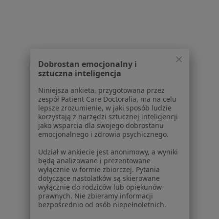
Powiązane wyszukiwania
Usługi w Szczecinie
Konsultacja psychologiczna w Szczecinie
Psychoterapia indywidualna w Szczecinie
Dobrostan emocjonalny i
sztuczna inteligencja
Konsultacja psychoterapeutyczna w Szczecinie
Niniejsza ankieta, przygotowana przez
Psychoterapia w Szczecinie
zespół Patient Care Doctoralia, ma na celu
lepsze zrozumienie, w jaki sposób ludzie
Interwencja kryzysowa w Szczecinie
korzystają z narzędzi sztucznej inteligencji
jako wsparcia dla swojego dobrostanu
Więcej (15)
emocjonalnego i zdrowia psychicznego.
Więcej w kategorii: Usługi w Szczecinie
Udział w ankiecie jest anonimowy, a wyniki
Popularne specjalizacje
będą analizowane i prezentowane
wyłącznie w formie zbiorczej. Pytania
Stomatolodzy w Szczecinie
dotyczące nastolatków są skierowane
wyłącznie do rodziców lub opiekunów
Interniści w Szczecinie
prawnych. Nie zbieramy informacji
bezpośrednio od osób niepełnoletnich.
Psycholodzy w Szczecinie