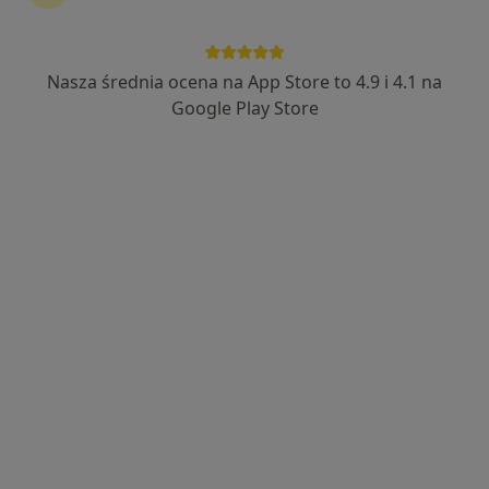
Nasza średnia ocena na App Store to 4.9 i 4.1 na
Google Play Store
Bezpieczne płatności
mgr Marta Smolińska
·
Więcej
Psycholog, Psychoterapeuta
19 opinii
Księcia Bogusława X 51/12, Szczecin
•
Mapa
Przystań Terapeutyczna - Psychoterapia i Rozwój
Psychoterapia par i małżeństw
250 zł
Specjalista nie oferuje umawiania online pod tym adresem.
Poproś o wizytę