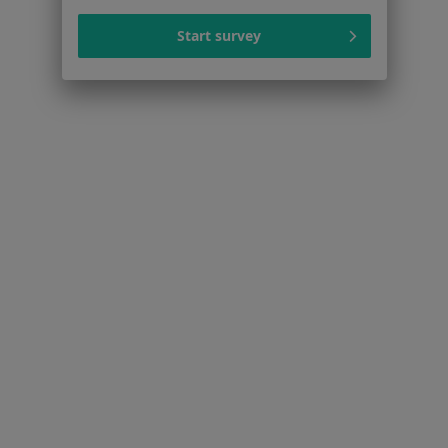
Fizjoterapeuci w Szczecinie
Start survey
Ginekolodzy w Szczecinie
Więcej (15)
Więcej w kategorii: Popularne specjalizacje
Strona Główna
Usługi I Zabiegi
Psychoterapia Par I Małżeństw
Szczecin
Zmień miasto
Zmień miasto
Serwis
Regulamin
Polityka prywatności pacjentów
Polityka prywatności profesjonalistów