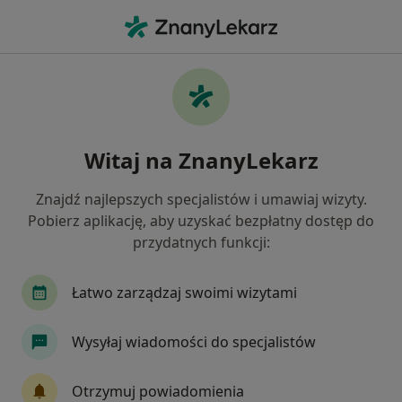
Me
Psychoterapia Par I Małżeństw • Szczecin, zachodniopomorskie
Filtry
• 1
Ubezpieczenie
Map
Psychoterapia par i małżeństw specjaliści w
Witaj na ZnanyLekarz
Szczecinie
Jak działają wyniki wyszukiwania
Znajdź najlepszych specjalistów i umawiaj wizyty.
Pobierz aplikację, aby uzyskać bezpłatny dostęp do
przydatnych funkcji:
Wybierz swoje ubezpieczenie
NFZ
Allianz
Compensa
Enel-med
Łatwo zarządzaj swoimi wizytami
Wysyłaj wiadomości do specjalistów
Otrzymuj powiadomienia