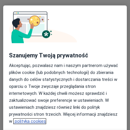
Psychoterapia par i małżeństw
300 zł
Specjalista nie oferuje umawiania online pod tym adresem.
Poproś o wizytę
Szanujemy Twoją prywatność
Akceptując, pozwalasz nam i naszym partnerom używać
plików cookie (lub podobnych technologii) do zbierania
danych do celów statystycznych i dostarczania treści w
oparciu o Twoje zwyczaje przeglądania stron
Bezpieczne płatności
internetowych. W każdej chwili możesz sprawdzić i
mgr Edyta Gradel
zaktualizować swoje preferencje w ustawieniach. W
ustawieniach znajdziesz również linki do polityk
·
Więcej
Psycholog
prywatności stron trzecich. Więcej informacji znajdziesz
33 opinie
w
polityka cookies
Popularny specjalista: pacjenci chętnie płacą