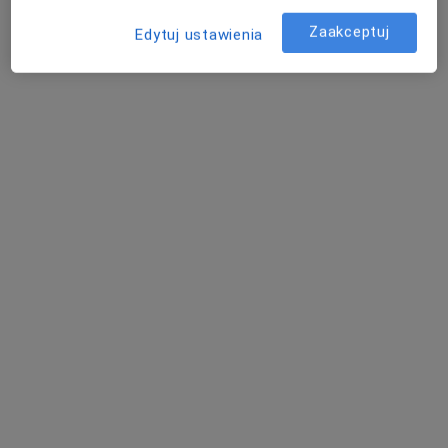
online
Zaakceptuj
Edytuj ustawienia
Adres
Online
Aleja Wojska Polskiego 45/8, Szczecin
•
Mapa
Gabinet Psychologiczno- Terapeutyczny
Psychoterapia par i małżeństw
300 zł
Specjalista nie oferuje umawiania online pod tym adresem.
Poproś o wizytę