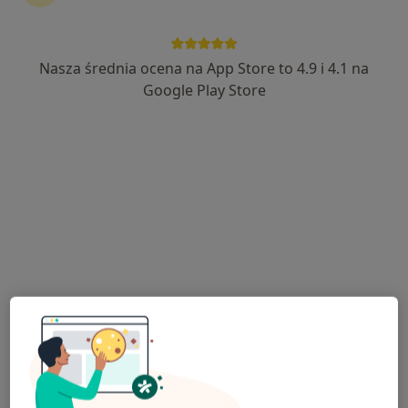
Nasza średnia ocena na App Store to 4.9 i 4.1 na
Google Play Store
Bezpieczne płatności
mgr Karolina Grzelaczyk
·
Więcej
Psycholog, Psychoterapeuta
15 opinii
plac Zamkowy 2B, Oława
•
Mapa
Reflektia – Poradnia Zdrowia Psychicznego Oława
Psychoterapia par i małżeństw
250 zł
Specjalista nie oferuje umawiania online pod tym adresem.
Poproś o wizytę