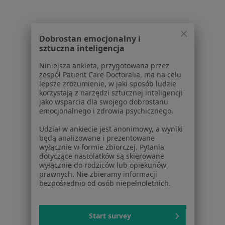
Centrum prasowe
Kontakt
Dla pacjentów
Dobrostan emocjonalny i
sztuczna inteligencja
Lekarze
Placówki medyczne
Niniejsza ankieta, przygotowana przez
zespół Patient Care Doctoralia, ma na celu
Pytania i odpowiedzi
lepsze zrozumienie, w jaki sposób ludzie
Usługi i zabiegi
korzystają z narzędzi sztucznej inteligencji
Choroby
jako wsparcia dla swojego dobrostanu
emocjonalnego i zdrowia psychicznego.
Pomoc
Aplikacje mobilne
Udział w ankiecie jest anonimowy, a wyniki
Blog dla pacjentów
będą analizowane i prezentowane
wyłącznie w formie zbiorczej. Pytania
Dla profesjonalistów
dotyczące nastolatków są skierowane
wyłącznie do rodziców lub opiekunów
Cennik
prawnych. Nie zbieramy informacji
bezpośrednio od osób niepełnoletnich.
Dla lekarzy
Dla placówek medycznych
Noa Notes
nowość
Start survey
Baza wiedzy