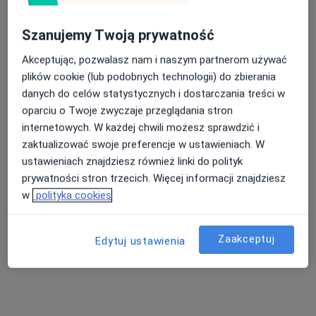
Szanujemy Twoją prywatność
Akceptując, pozwalasz nam i naszym partnerom używać
plików cookie (lub podobnych technologii) do zbierania
Bezpieczne płatności
danych do celów statystycznych i dostarczania treści w
mgr Aleksandra Chmiel-Karakuła
oparciu o Twoje zwyczaje przeglądania stron
·
Więcej
Psycholog, Psychoterapeuta
internetowych. W każdej chwili możesz sprawdzić i
34 opinie
zaktualizować swoje preferencje w ustawieniach. W
ustawieniach znajdziesz również linki do polityk
Adres
Online
prywatności stron trzecich. Więcej informacji znajdziesz
w
polityka cookies
Trzech Kotwic 11b, Brzeg
•
Mapa
Centrum Psychologiczne Aleksandra Chmiel-Karakuła
Zaakceptuj
Edytuj ustawienia
Psychoterapia par i małżeństw
260 zł
Specjalista nie oferuje umawiania online pod tym adresem.
Poproś o wizytę