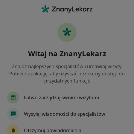
Me
Psychoterapia Par I Małżeństw • Brzeg, opolskie
Filtry
• 1
Ubezpieczenie
Map
Psychoterapia par i małżeństw specjaliści w
Witaj na ZnanyLekarz
Brzegu
Jak działają wyniki wyszukiwania
Znajdź najlepszych specjalistów i umawiaj wizyty.
Pobierz aplikację, aby uzyskać bezpłatny dostęp do
przydatnych funkcji:
Wybierz swoje ubezpieczenie
LUX MED
Łatwo zarządzaj swoimi wizytami
Wysyłaj wiadomości do specjalistów
Otrzymuj powiadomienia