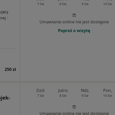
7 Sie
8 Sie
9 Sie
10 Sie
ujący
·
znej
Umawianie online nie jest dostępne
Poproś o wizytę
250 zł
Dziś
Jutro
Ndz,
Pon,
7 Sie
8 Sie
9 Sie
10 Sie
ojek-
Umawianie online nie jest dostępne