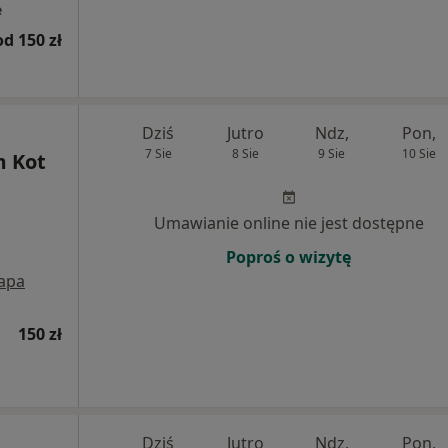
e
od 150 zł
Dziś
Jutro
Ndz,
Pon,
7 Sie
8 Sie
9 Sie
10 Sie
m Kot
Umawianie online nie jest dostępne
Poproś o wizytę
apa
150 zł
Dziś
Jutro
Ndz,
Pon,