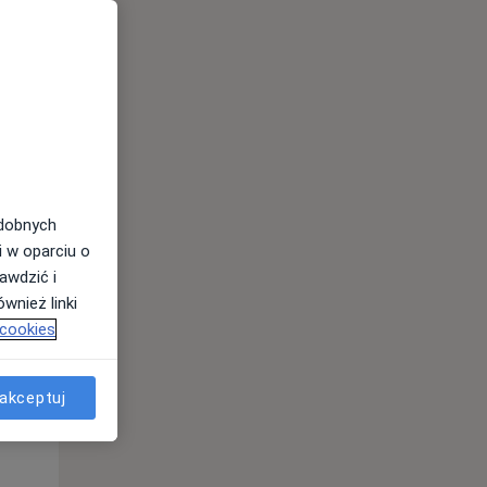
odobnych
Wt,
Śr,
Czw,
i w oparciu o
11 Sie
12 Sie
13 Sie
awdzić i
wnież linki
 cookies
akceptuj