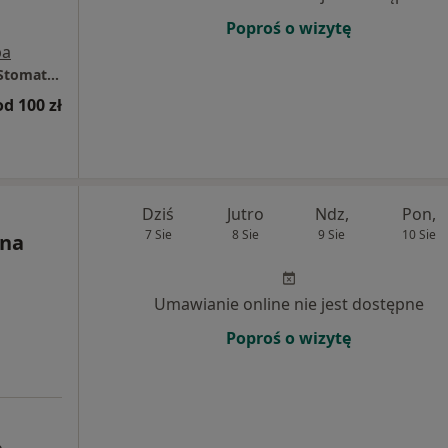
Poproś o wizytę
pa
STOMO Clinic | Implantologia, Ortodoncja, Stomatologia Estetyczna, Stomatologia Dziecięca, Protetyka
od 100 zł
Dziś
Jutro
Ndz,
Pon,
7 Sie
8 Sie
9 Sie
10 Sie
yna
Umawianie online nie jest dostępne
Poproś o wizytę
e