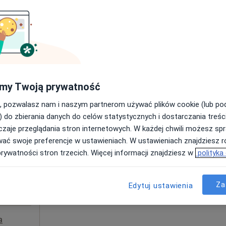
200 zł
my Twoją prywatność
e, w obszarach bliskich Twojemu wyszukiwaniu.
, pozwalasz nam i naszym partnerom używać plików cookie (lub p
Dziś
Jutro
Ndz,
Pon,
) do zbierania danych do celów statystycznych i dostarczania treśc
7 Sie
8 Sie
9 Sie
10 Sie
iia
zaje przeglądania stron internetowych. W każdej chwili możesz spr
wać swoje preferencje w ustawieniach. W ustawieniach znajdziesz ró
prywatności stron trzecich. Więcej informacji znajdziesz w
polityka
Umawianie online nie jest dostępne
Poproś o wizytę
Za
Edytuj ustawienia
a