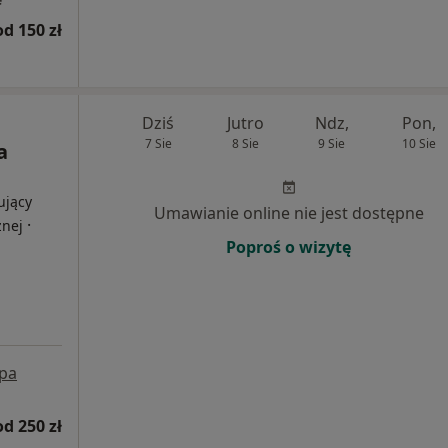
od 150 zł
Dziś
Jutro
Ndz,
Pon,
7 Sie
8 Sie
9 Sie
10 Sie
a
ujący
Umawianie online nie jest dostępne
·
znej
Poproś o wizytę
pa
od 250 zł