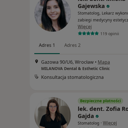
Gajewska
Stomatolog, Lekarz wykon
zabiegi medycyny estetyc
Więcej
119 opinii
Adres 1
Adres 2
Gazowa 90/U6, Wrocław
•
Mapa
MILANOVA Dental & Esthetic Clinic
Konsultacja stomatologiczna
Bezpieczne płatności
lek. dent. Zofia R
Gajda
·
Więcej
Stomatolog