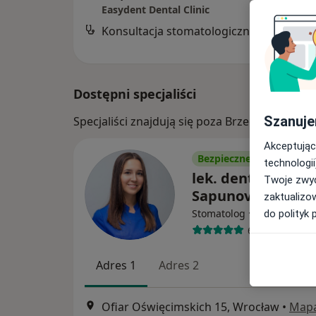
Easydent Dental Clinic
Konsultacja stomatologiczna dzieci
Dostępni specjaliści
Szanuje
Specjaliści znajdują się poza Brzeg, opolski
Akceptując
Bezpieczne płatności
technologii
lek. dent. Anastas
Twoje zwyc
Sapunova
zaktualizo
·
Więcej
Stomatolog
do polityk 
69 opinii
Adres 1
Adres 2
Ofiar Oświęcimskich 15, Wrocław
•
Map