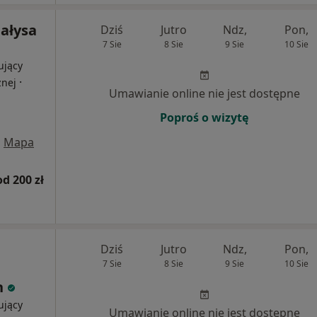
Małysa
Dziś
Jutro
Ndz,
Pon,
7 Sie
8 Sie
9 Sie
10 Sie
ujący
·
znej
Umawianie online nie jest dostępne
Poproś o wizytę
•
Mapa
od 200 zł
Dziś
Jutro
Ndz,
Pon,
7 Sie
8 Sie
9 Sie
10 Sie
n
ujący
Umawianie online nie jest dostępne