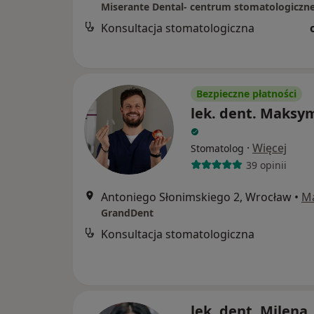
Miserante Dental- centrum stomatologiczn
Konsultacja stomatologiczna
Bezpieczne płatności
lek. dent. Maksy
·
Więcej
Stomatolog
39 opinii
Antoniego Słonimskiego 2, Wrocław
•
M
GrandDent
Konsultacja stomatologiczna
lek. dent. Milena