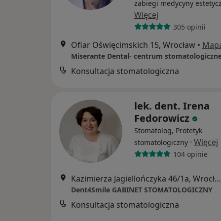
zabiegi medycyny estetyc
Więcej
305 opinii
Ofiar Oświęcimskich 15, Wrocław
•
Map
Miserante Dental- centrum stomatologiczn
Konsultacja stomatologiczna
lek. dent. Irena
Fedorowicz
Stomatolog, Protetyk
·
Więcej
stomatologiczny
104 opinie
Kazimierza Jagiellończyka 46/1a, Wrocław
Dent4Smile GABINET STOMATOLOGICZNY
Konsultacja stomatologiczna