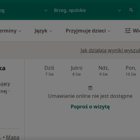
acja, badanie lub nazwisko
miasto lub dzielnica
erminy
Język
Przyjmuje dzieci
Wi
Jak działają wyniki wysz
ka
Dziś
Jutro
Ndz,
Pon,
7 Sie
8 Sie
9 Sie
10 Sie
ujący
·
znej
Umawianie online nie jest dostępne
Poproś o wizytę
ego 41, Oława
•
Mapa