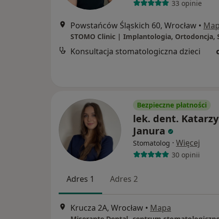
33 opinie
Powstańców Śląskich 60, Wrocław
•
Ma
Konsultacja stomatologiczna dzieci
Bezpieczne płatności
lek. dent. Katarz
Janura
·
Więcej
Stomatolog
30 opinii
Adres 1
Adres 2
Krucza 2A, Wrocław
•
Mapa
Miserante Dental- centrum stomatologiczn