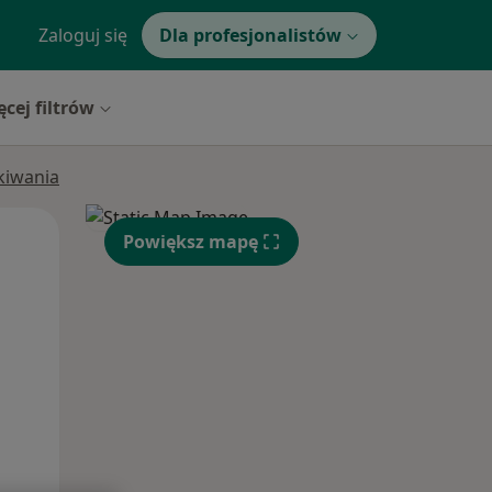
Zaloguj się
Dla profesjonalistów
ęcej filtrów
ukiwania
Wt,
Śr,
Czw,
Powiększ mapę
11 Sie
12 Sie
13 Sie