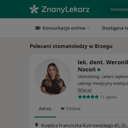
specjaliz
Konsultacje online
Dostępne t
Polecani stomatolodzy w Brzegu
lek. dent. Weroni
Nocoń
Stomatolog, Lekarz wykon
zabiegi medycyny estetyc
Więcej
11 opinii
Adres
Online
Księdza Franciszka Kutrowski