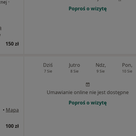
·
znej
Poproś o wizytę
a
e
150 zł
Dziś
Jutro
Ndz,
Pon,
7 Sie
8 Sie
9 Sie
10 Sie
Umawianie online nie jest dostępne
Poproś o wizytę
•
Mapa
100 zł