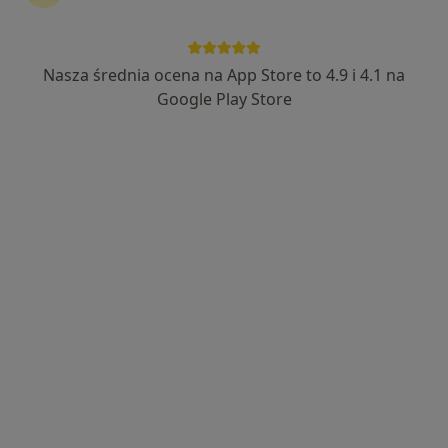
Nasza średnia ocena na App Store to 4.9 i 4.1 na
Bezpieczne płatności
Google Play Store
mgr Klaudia Gromek
·
Więcej
Psychoterapeuta
23 opinie
Stanisława Małachowskiego 5m1, Gdańsk
•
Mapa
Klaudia Gromek Gabinet Psychoterapii
Psychoterapia online
200 zł
Specjalista nie oferuje umawiania online pod tym adresem.
Poproś o wizytę