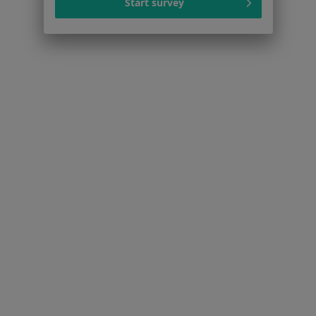
Start survey
Fizjoterapeuci w Gdańsku
Więcej (15)
Więcej w kategorii: Popularne specjalizacje
Strona Główna
Usługi I Zabiegi
Psychoterapia Online
Gdańsk
Zmień miasto
Zmień miasto
Serwis
Regulamin
Polityka prywatności pacjentów
Polityka prywatności profesjonalistów
Polityka prywatności dla profesjonalistów, których
dane pozyskaliśmy samodzielnie