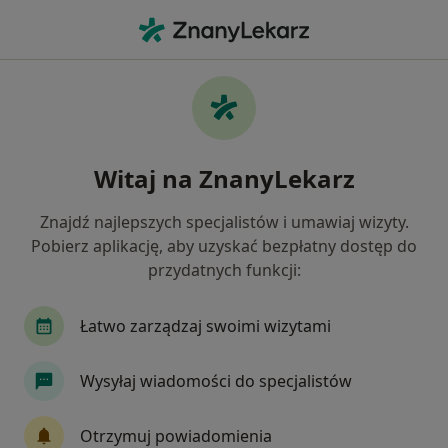
Me
Psychoterapia Online • Gdańsk, pomorskie
Filtry
• 1
Ubezpieczenie
Map
Psychoterapia online specjaliści w Gdańsku
Witaj na ZnanyLekarz
Jak działają wyniki wyszukiwania
Znajdź najlepszych specjalistów i umawiaj wizyty.
Pobierz aplikację, aby uzyskać bezpłatny dostęp do
Jakiego specjalisty szukasz?
przydatnych funkcji:
Psychoterapeuta
Psycholog
Psychiatra
Łatwo zarządzaj swoimi wizytami
Wysyłaj wiadomości do specjalistów
Otrzymuj powiadomienia