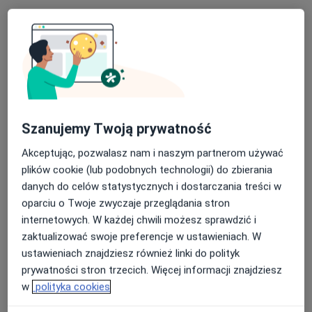
Szanujemy Twoją prywatność
Bezpieczne płatności
mgr Anna Pełczyńska
Akceptując, pozwalasz nam i naszym partnerom używać
·
Więcej
Psycholog, Psychoterapeuta
plików cookie (lub podobnych technologii) do zbierania
38 opinii
danych do celów statystycznych i dostarczania treści w
oparciu o Twoje zwyczaje przeglądania stron
Adres
Online
internetowych. W każdej chwili możesz sprawdzić i
zaktualizować swoje preferencje w ustawieniach. W
Bolesława Leśmiana 1/1, Gdańsk
•
Mapa
ustawieniach znajdziesz również linki do polityk
Anna Pełczyńska Prywatna Praktyka Psychologiczna
prywatności stron trzecich. Więcej informacji znajdziesz
Psychoterapia online
200 zł
w
polityka cookies
Specjalista nie oferuje umawiania online pod tym adresem.