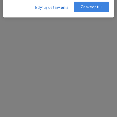
Zaakceptuj
Edytuj ustawienia
Poproś o wizytę
Bezpieczne płatności
mgr Anna Springer
·
Więcej
Psychoterapeuta
32 opinie
Wojciecha Drzymały 4/1, Gdańsk
•
Mapa
Gabinet Psychoterapeutyczny Anna Springer
Psychoterapia online
250 zł