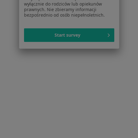
Pomoc
wyłącznie do rodziców lub opiekunów
prawnych. Nie zbieramy informacji
Aplikacje mobilne
bezpośrednio od osób niepełnoletnich.
Blog dla pacjentów
Dla profesjonalistów
Start survey
Cennik
Dla lekarzy
Dla placówek medycznych
Noa Notes
nowość
Baza wiedzy
Centrum Pomocy dla Specjalisty
Kontakt
ZnanyLekarz - Strona główna
ZnanyLekarz Sp. z o.o.
ul. Kolejowa 5/7
01-217 Warszawa, Polska
NIP: ⁠7010224868