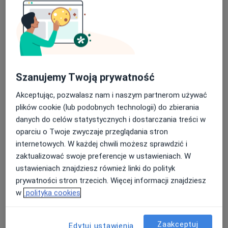
Szanujemy Twoją prywatność
mgr Mirosław Stocki
·
Więcej
Psychoterapeuta
Akceptując, pozwalasz nam i naszym partnerom używać
7 opinii
plików cookie (lub podobnych technologii) do zbierania
danych do celów statystycznych i dostarczania treści w
Adres
Online
oparciu o Twoje zwyczaje przeglądania stron
internetowych. W każdej chwili możesz sprawdzić i
Królewska 19, Zduńska Wola
•
Mapa
zaktualizować swoje preferencje w ustawieniach. W
HARMONIA Gabinet Psychoterapii -mgr Mirosław Stocki
ustawieniach znajdziesz również linki do polityk
prywatności stron trzecich. Więcej informacji znajdziesz
Psychoterapia indywidualna
120 zł
w
polityka cookies
Specjalista nie oferuje umawiania online pod tym adresem.
Poproś o wizytę
Zaakceptuj
Edytuj ustawienia