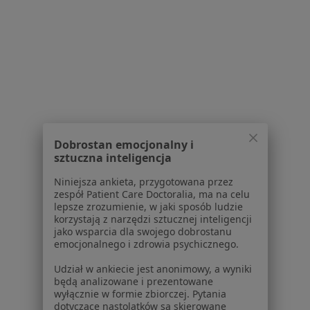
Polityka prywatności profesjonalistów
Polityka prywatności dla profesjonalistów, których
dane pozyskaliśmy samodzielnie
Polityka cookies
Jak działają wyniki wyszukiwania
Dostępność
O nas
Praca
Rekrutujemy!
Dobrostan emocjonalny i
Partnerzy
sztuczna inteligencja
Centrum prasowe
Kontakt
Niniejsza ankieta, przygotowana przez
zespół Patient Care Doctoralia, ma na celu
Dla pacjentów
lepsze zrozumienie, w jaki sposób ludzie
korzystają z narzędzi sztucznej inteligencji
jako wsparcia dla swojego dobrostanu
Lekarze
emocjonalnego i zdrowia psychicznego.
Placówki medyczne
Pytania i odpowiedzi
Udział w ankiecie jest anonimowy, a wyniki
będą analizowane i prezentowane
Usługi i zabiegi
wyłącznie w formie zbiorczej. Pytania
Choroby
dotyczące nastolatków są skierowane