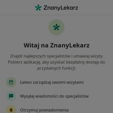
Me
Psychoterapia Indywidualna • Sieradz, łódzkie
Filtry
• 1
Mapa
Psychoterapia indywidualna specjaliści w
Witaj na ZnanyLekarz
Sieradzu
Jak działają wyniki wyszukiwania
Znajdź najlepszych specjalistów i umawiaj wizyty.
Pobierz aplikację, aby uzyskać bezpłatny dostęp do
przydatnych funkcji:
Jakiego specjalisty szukasz?
Psychoterapeuta
Psycholog
Łatwo zarządzaj swoimi wizytami
Wysyłaj wiadomości do specjalistów
Otrzymuj powiadomienia