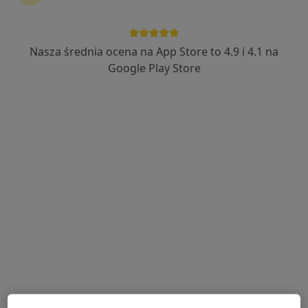
Nasza średnia ocena na App Store to 4.9 i 4.1 na
mgr Olga Karij
Google Play Store
Psychoterapeuta, Psycholog
8 opinii
Adres
Online
Strzelców Kaniowskich 6, Sieradz
•
Mapa
Lumen-Przestrzeń Terapii i Wsparcia Olga Karij
Psychoterapia indywidualna
220 zł
Specjalista nie oferuje umawiania online pod tym adresem.
Poproś o wizytę