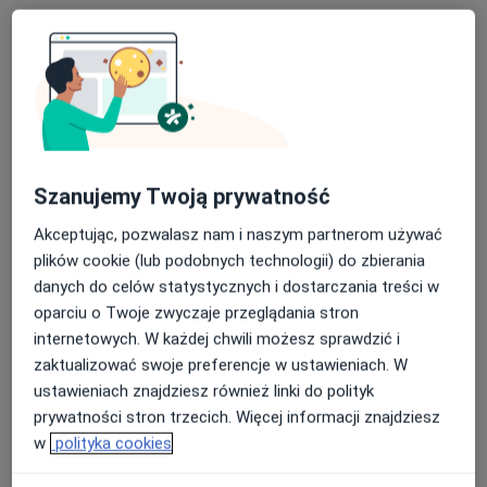
lek. Bartosz Dworecki
·
Więcej
Ginekolog
254 opinie
Szanujemy Twoją prywatność
Nadbrzeżna 12, Jaworzno
•
Mapa
Akceptując, pozwalasz nam i naszym partnerom używać
Centrum Medyczne MarMedicam
plików cookie (lub podobnych technologii) do zbierania
Prowadzenie ciąży
330 zł
danych do celów statystycznych i dostarczania treści w
oparciu o Twoje zwyczaje przeglądania stron
Specjalista nie oferuje umawiania online pod tym adresem.
internetowych. W każdej chwili możesz sprawdzić i
zaktualizować swoje preferencje w ustawieniach. W
Poproś o wizytę
ustawieniach znajdziesz również linki do polityk
prywatności stron trzecich. Więcej informacji znajdziesz
w
polityka cookies