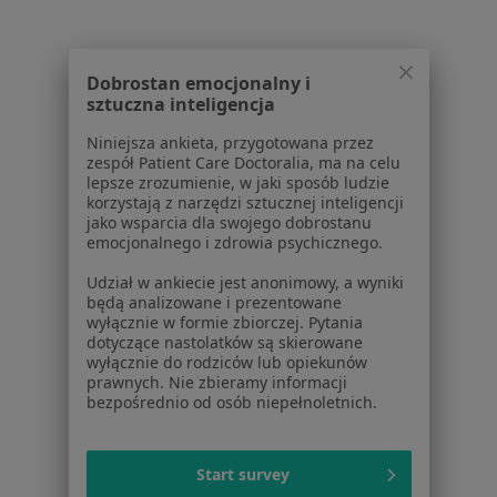
Konsultacja ginekologiczna w Sosnowcu
Konsultacja ginekologiczna + USG w Sosnowcu
Dobrostan emocjonalny i
USG ginekologiczne w Sosnowcu
sztuczna inteligencja
USG piersi w Sosnowcu
Niniejsza ankieta, przygotowana przez
zespół Patient Care Doctoralia, ma na celu
Cytologia w Sosnowcu
lepsze zrozumienie, w jaki sposób ludzie
korzystają z narzędzi sztucznej inteligencji
Więcej (15)
jako wsparcia dla swojego dobrostanu
emocjonalnego i zdrowia psychicznego.
Więcej w kategorii: Usługi w Sosnowcu
Udział w ankiecie jest anonimowy, a wyniki
Popularne specjalizacje
będą analizowane i prezentowane
Stomatolodzy w Sosnowcu
wyłącznie w formie zbiorczej. Pytania
dotyczące nastolatków są skierowane
Interniści w Sosnowcu
wyłącznie do rodziców lub opiekunów
prawnych. Nie zbieramy informacji
Psycholodzy w Sosnowcu
bezpośrednio od osób niepełnoletnich.
Chirurdzy w Sosnowcu
Start survey
Ginekolodzy w Sosnowcu