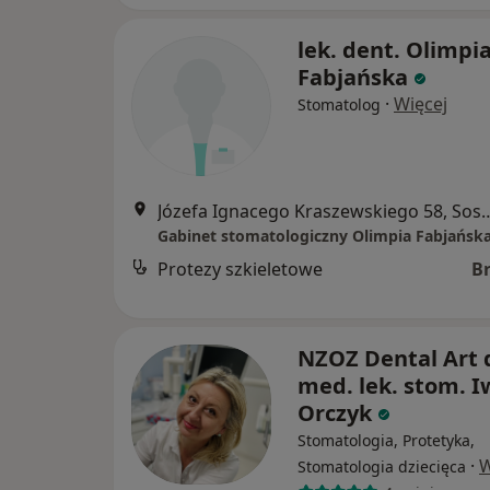
lek. dent. Olimpi
Fabjańska
·
Więcej
Stomatolog
Józefa Ignacego Kraszewski
Gabinet stomatologiczny Olimpia Fabjańsk
Protezy szkieletowe
B
NZOZ Dental Art d
med. lek. stom. 
Orczyk
Stomatologia, Protetyka,
·
W
Stomatologia dziecięca