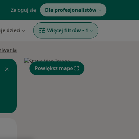
Zaloguj się
Dla profesjonalistów
je dzieci
Więcej filtrów
•
1
ukiwania
Powiększ mapę
Pon,
Wt,
Śr,
10 Sie
11 Sie
12 Sie