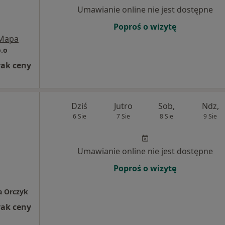
Umawianie online nie jest dostępne
Poproś o wizytę
Mapa
o.o
rak ceny
Dziś
Jutro
Sob,
Ndz,
6 Sie
7 Sie
8 Sie
9 Sie
Umawianie online nie jest dostępne
Poproś o wizytę
a Orczyk
rak ceny