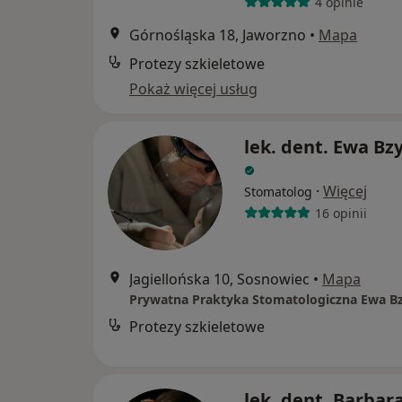
4 opinie
Górnośląska 18, Jaworzno
•
Mapa
Protezy szkieletowe
Pokaż więcej usług
lek. dent. Ewa B
·
Więcej
Stomatolog
16 opinii
Jagiellońska 10, Sosnowiec
•
Mapa
Protezy szkieletowe
lek. dent. Barbar