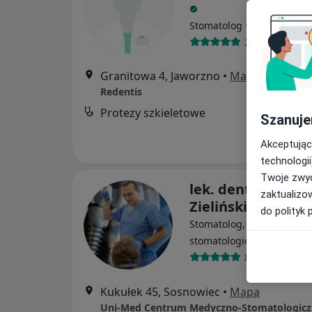
·
Więcej
Stomatolog
255 opinii
Granitowa 4, Jaworzno
•
Mapa
Redentis
Protezy szkieletowe
Szanuje
Akceptując
technologii
Twoje zwyc
lek. dent. Krzyszt
zaktualizo
Zieliński
do polityk 
Stomatolog, Protetyk
·
Więcej
stomatologiczny
80 opinii
Kukułek 45, Sosnowiec
•
Mapa
Uni-Med Centrum Medyczno-Stomatologicz