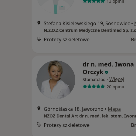
13 opinii
Stefana Kisielewskiego 19, Sosnowiec
•
N.Z.O.Z.Centrum Medyczne Dentimed Sp. z.
Protezy szkieletowe
B
dr n. med. Iwona
Orczyk
·
Więcej
Stomatolog
20 opinii
Górnośląska 18, Jaworzno
•
Mapa
NZOZ Dental Art dr n. med. lek. stom. Iwon
Protezy szkieletowe
B