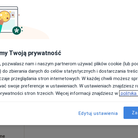
Umawianie online nie jest dostępne
Poproś o wizytę
2 500 zł
my Twoją prywatność
, pozwalasz nam i naszym partnerom używać plików cookie (lub p
) do zbierania danych do celów statystycznych i dostarczania treśc
zaje przeglądania stron internetowych. W każdej chwili możesz spr
of
Dziś
Jutro
Sob,
Ndz,
wać swoje preferencje w ustawieniach. W ustawieniach znajdziesz ró
6 Sie
7 Sie
8 Sie
9 Sie
prywatności stron trzecich. Więcej informacji znajdziesz w
polityka
Umawianie online nie jest dostępne
Za
Edytuj ustawienia
Poproś o wizytę
ne