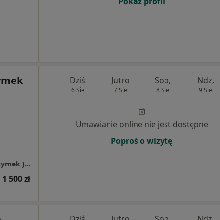
Pokaż profil
zymek
Dziś
Jutro
Sob,
Ndz,
6 Sie
7 Sie
8 Sie
9 Sie
Umawianie online nie jest dostępne
Poproś o wizytę
Prywatna Praktyka Stomatologiczna Ewa Bzymek Jagiellońska 10 Sosnowiec
1 500 zł
a
Dziś
Jutro
Sob,
Ndz,