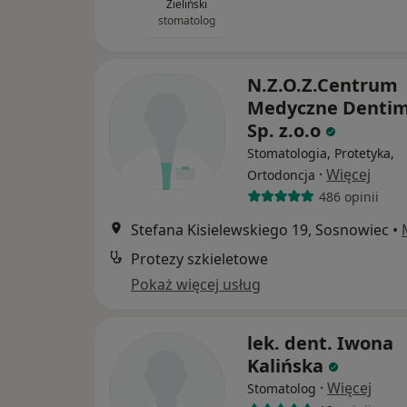
Zieliński
stomatolog
N.Z.O.Z.Centrum
Medyczne Denti
Sp. z.o.o
Stomatologia, Protetyka,
·
Więcej
Ortodoncja
486 opinii
Stefana Kisielewskiego 19, Sosnowiec
•
Protezy szkieletowe
Pokaż więcej usług
lek. dent. Iwona
Kalińska
·
Więcej
Stomatolog