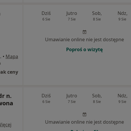
a
Dziś
Jutro
Sob,
Ndz,
6 Sie
7 Sie
8 Sie
9 Sie
Umawianie online nie jest dostępne
Poproś o wizytę
ego 58, Sosnowiec
•
Mapa
a
rak ceny
r n.
Dziś
Jutro
Sob,
Ndz,
Iwona
6 Sie
7 Sie
8 Sie
9 Sie
Umawianie online nie jest dostępne
ięcej