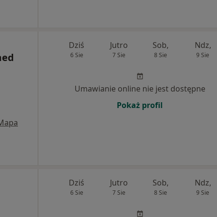
Dziś
Jutro
Sob,
Ndz,
med
6 Sie
7 Sie
8 Sie
9 Sie
Umawianie online nie jest dostępne
Pokaż profil
Mapa
Dziś
Jutro
Sob,
Ndz,
6 Sie
7 Sie
8 Sie
9 Sie