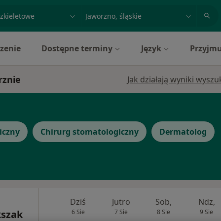
acja, badanie lub nazwisko
miasto lub dzielnica
zenie
Dostępne terminy
Język
Przyjmu
rznie
Jak działają wyniki wysz
iczny
Chirurg stomatologiczny
Dermatolog
Dziś
Jutro
Sob,
Ndz,
kszak
6 Sie
7 Sie
8 Sie
9 Sie