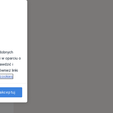
odobnych
i w oparciu o
awdzić i
Pon,
Wt,
Śr,
wnież linki
10 Sie
11 Sie
12 Sie
 cookies
akceptuj