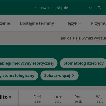
acja, badanie lub nazwisko
miasto lub dzielnica
zenie
Dostępne terminy
Język
Przyjmu
Jak działają wyniki wysz
abiegi medycyny estetycznej
Stomatolog dziecięcy
g stomatologiczny
Zobacz więcej
lito
Dziś
Jutro
Pon,
Wt,
8 Sie
9 Sie
10 Sie
11 Sie