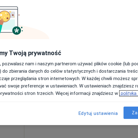
Umawianie online nie jest dostępne
Poproś o wizytę
Centrum Uśmiechnij Mi Się - Stomatologia, Implantologia, Dentysta
od 500 zł
my Twoją prywatność
, pozwalasz nam i naszym partnerom używać plików cookie (lub p
) do zbierania danych do celów statystycznych i dostarczania treśc
zaje przeglądania stron internetowych. W każdej chwili możesz spr
nij Mi
Dziś
Jutro
Pon,
Wt,
wać swoje preferencje w ustawieniach. W ustawieniach znajdziesz ró
,
8 Sie
9 Sie
10 Sie
11 Sie
prywatności stron trzecich. Więcej informacji znajdziesz w
polityka
Umawianie online nie jest dostępne
Za
Edytuj ustawienia
ięcej
Pokaż profil