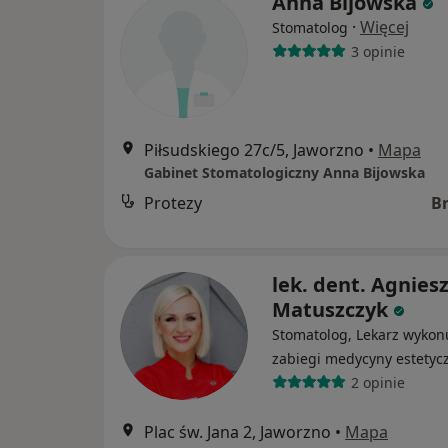
Anna Bijowska
·
Więcej
Stomatolog
3 opinie
Piłsudskiego 27c/5, Jaworzno
•
Mapa
Gabinet Stomatologiczny Anna Bijowska
Protezy
B
lek. dent. Agnies
Matuszczyk
Stomatolog, Lekarz wykon
zabiegi medycyny estetyc
2 opinie
Plac św. Jana 2, Jaworzno
•
Mapa