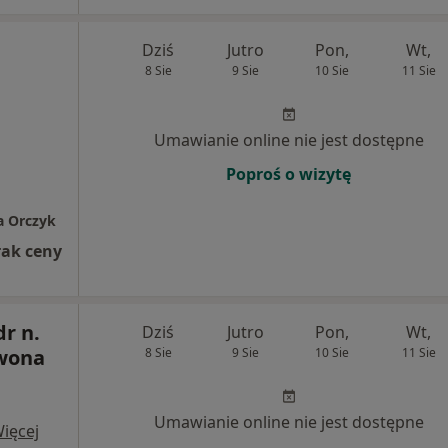
Dziś
Jutro
Pon,
Wt,
8 Sie
9 Sie
10 Sie
11 Sie
Umawianie online nie jest dostępne
Poproś o wizytę
a Orczyk
rak ceny
r n.
Dziś
Jutro
Pon,
Wt,
Iwona
8 Sie
9 Sie
10 Sie
11 Sie
Umawianie online nie jest dostępne
ięcej