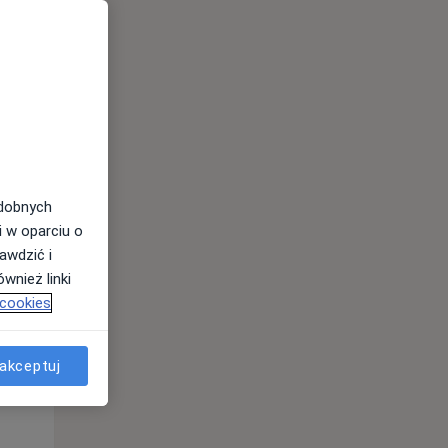
odobnych
i w oparciu o
awdzić i
Śr,
Czw,
Pt,
wnież linki
12 Sie
13 Sie
14 Sie
 cookies
akceptuj