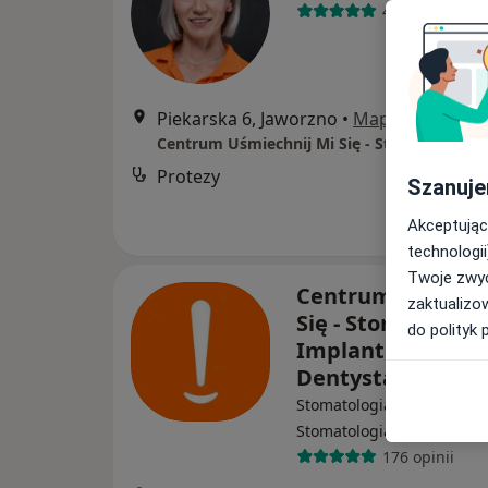
4 opinie
Piekarska 6, Jaworzno
•
Mapa
Protezy
Szanuje
Akceptując
technologii
Twoje zwyc
Centrum Uśmiech
zaktualizo
Się - Stomatologia
do polityk 
Implantologia,
Dentysta
Stomatologia, Ortodoncja,
·
W
Stomatologia dziecięca
176 opinii