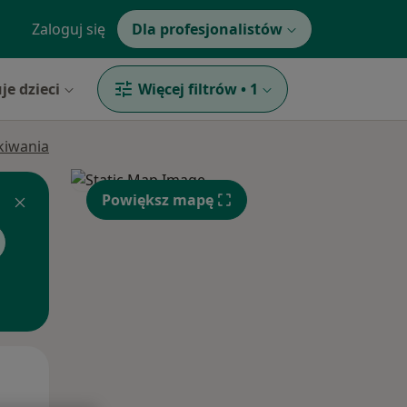
Zaloguj się
Dla profesjonalistów
je dzieci
Więcej filtrów
•
1
ukiwania
Powiększ mapę
Śr,
Czw,
Pt,
12 Sie
13 Sie
14 Sie