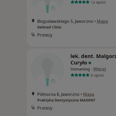
12 opinii
Bogusławskiego 5, Jaworzno
•
Mapa
Delmed Clinic
Protezy
lek. dent. Malgor
Curyło
·
Więcej
Stomatolog
6 opinii
Północna 8, Jaworzno
•
Mapa
Praktyka Dentystyczna MADENT
Protezy