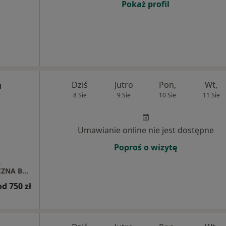
Pokaż profil
a
Dziś
Jutro
Pon,
Wt,
8 Sie
9 Sie
10 Sie
11 Sie
Umawianie online nie jest dostępne
Poproś o wizytę
a
INDYWIDUALNA PRAKTYKA STOMATOLOGICZNA BARBARA JELONEK
od 750 zł