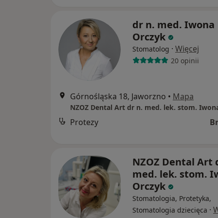
dr n. med. Iwona
Orczyk
·
Więcej
Stomatolog
20 opinii
Górnośląska 18, Jaworzno
•
Mapa
NZOZ Dental Art dr n. med. lek. stom. Iwon
Protezy
B
NZOZ Dental Art d
med. lek. stom. 
Orczyk
Stomatologia, Protetyka,
·
W
Stomatologia dziecięca