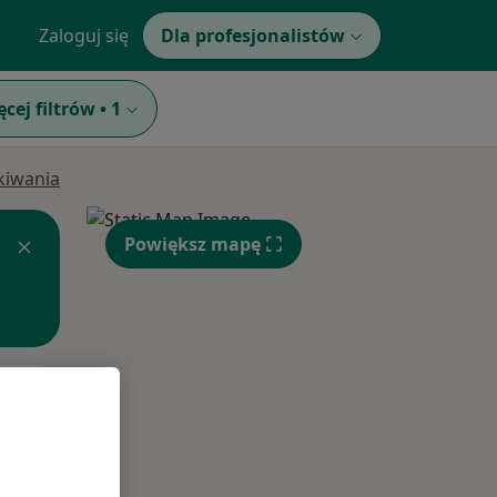
Zaloguj się
Dla profesjonalistów
ęcej filtrów
•
1
ukiwania
Powiększ mapę
Wt,
Śr,
Czw,
11 Sie
12 Sie
13 Sie