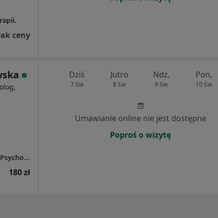
apii.
rak ceny
wska
Dziś
Jutro
Ndz,
Pon,
7 Sie
8 Sie
9 Sie
10 Sie
olog,
Umawianie online nie jest dostępne
Poproś o wizytę
Anna Ziółkowska. Psychoterapia i Wsparcie Psychologiczne
180 zł