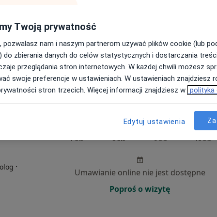
Poproś o wizytę
my Twoją prywatność
, pozwalasz nam i naszym partnerom używać plików cookie (lub p
) do zbierania danych do celów statystycznych i dostarczania treśc
zaje przeglądania stron internetowych. W każdej chwili możesz spr
wać swoje preferencje w ustawieniach. W ustawieniach znajdziesz ró
prywatności stron trzecich. Więcej informacji znajdziesz w
polityka
200 zł
Za
Edytuj ustawienia
Dziś
Jutro
Ndz,
Pon,
7 Sie
8 Sie
9 Sie
10 Sie
·
olog
Umawianie online nie jest dostępne
Poproś o wizytę