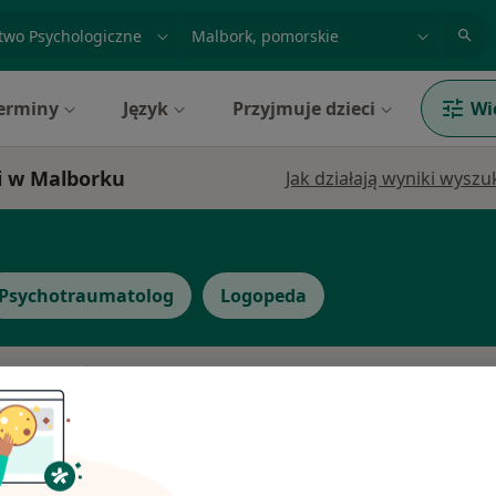
acja, badanie lub nazwisko
miasto lub dzielnica
erminy
Język
Przyjmuje dzieci
Wi
ci w Malborku
Jak działają wyniki wysz
Psychotraumatolog
Logopeda
Dziś
Jutro
Ndz,
Pon,
7 Sie
8 Sie
9 Sie
10 Sie
·
olog
Umawianie online nie jest dostępne