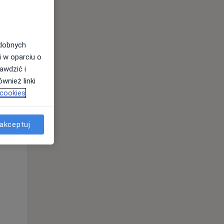
odobnych
i w oparciu o
awdzić i
wnież linki
 cookies
akceptuj
Wt,
Śr,
Czw,
11 Sie
12 Sie
13 Sie