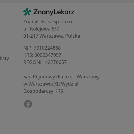
Kontakt
ZnanyLekarz - Strona główna
ZnanyLekarz Sp. z o.o.
ul. Kolejowa 5/7
01-217 Warszawa, Polska
NIP: ⁠7010224868
KRS: ⁠0000347997
isty
REGON: ⁠142276657
Sąd Rejonowy dla m.st. Warszawy
w Warszawie XII Wydział
Gospodarczy KRS
Facebook
otwiera się w nowej karcie