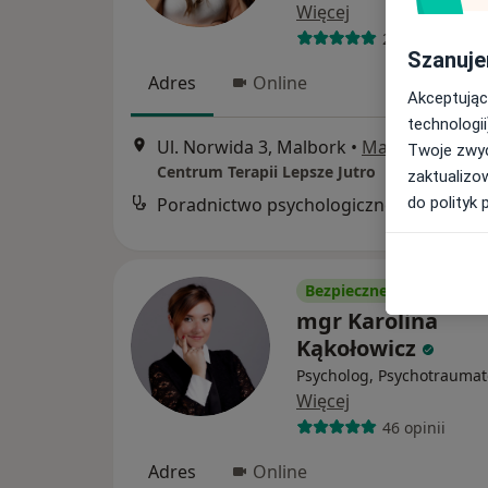
Więcej
21 opinii
Szanuje
Adres
Online
Akceptując
technologii
Ul. Norwida 3, Malbork
•
Mapa
Twoje zwyc
Centrum Terapii Lepsze Jutro
zaktualizo
do polityk 
Poradnictwo psychologiczne
Bezpieczne płatności
mgr Karolina
Kąkołowicz
Psycholog, Psychotraumat
Więcej
46 opinii
Adres
Online