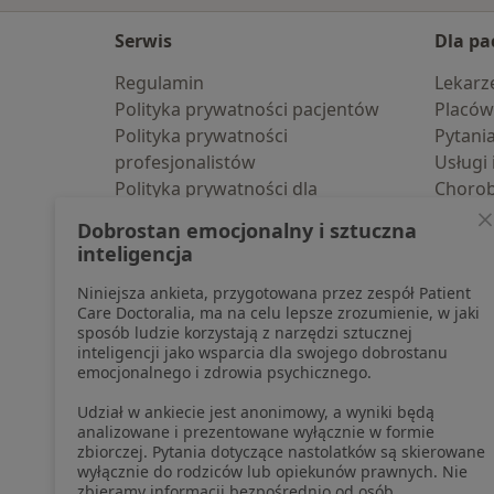
Serwis
Dla pa
Regulamin
Lekarz
Polityka prywatności pacjentów
Placów
Polityka prywatności
Pytani
profesjonalistów
Usługi 
Polityka prywatności dla
Choro
profesjonalistów, których dane
Pomoc
Dobrostan emocjonalny i sztuczna
pozyskaliśmy samodzielnie
Aplika
inteligencja
Polityka cookies
Blog d
Niniejsza ankieta, przygotowana przez zespół Patient
Jak działają wyniki wyszukiwania
Care Doctoralia, ma na celu lepsze zrozumienie, w jaki
Dostępność
sposób ludzie korzystają z narzędzi sztucznej
O nas
inteligencji jako wsparcia dla swojego dobrostanu
emocjonalnego i zdrowia psychicznego.
Praca
Rekrutujemy!
Partnerzy
Udział w ankiecie jest anonimowy, a wyniki będą
Centrum prasowe
analizowane i prezentowane wyłącznie w formie
zbiorczej. Pytania dotyczące nastolatków są skierowane
Kontakt
wyłącznie do rodziców lub opiekunów prawnych. Nie
zbieramy informacji bezpośrednio od osób