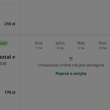
210 zł
Dziś
Jutro
Ndz,
Pon,
karz
7 Sie
8 Sie
9 Sie
10 Sie
sztal
ęcej
Umawianie online nie jest dostępne
Poproś o wizytę
170 zł