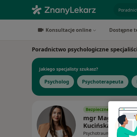
specjaliz
Konsultacje online
Dostępne t
Poradnictwo psychologiczne specjaliś
Jakiego specjalisty szukasz?
Psycholog
Psychoterapeuta
Bezpieczne płatności
mgr Magdalena
Kucińska
Psychotraumatolog, Psych