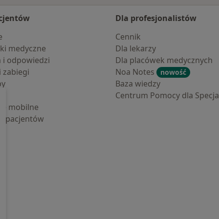
cjentów
Dla profesjonalistów
e
Cennik
ki medyczne
Dla lekarzy
a i odpowiedzi
Dla placówek medycznych
i zabiegi
Noa Notes
nowość
by
Baza wiedzy
Centrum Pomocy dla Specjal
cje mobilne
la pacjentów