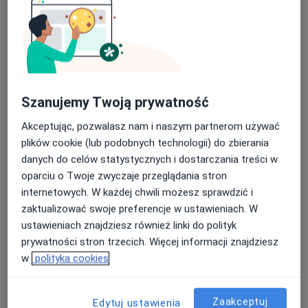
Szanujemy Twoją prywatność
Nowy profil na ZnanyLekarz
Bezpieczne płatności
Akceptując, pozwalasz nam i naszym partnerom używać
mgr Dominika Kusztal
plików cookie (lub podobnych technologii) do zbierania
danych do celów statystycznych i dostarczania treści w
·
Więcej
Psycholog, Logopeda
oparciu o Twoje zwyczaje przeglądania stron
3 opinie
internetowych. W każdej chwili możesz sprawdzić i
Aleja Armii Krajowej 11, Malbork
•
Mapa
zaktualizować swoje preferencje w ustawieniach. W
Psycholog i Logopeda Dominika Kusztal
ustawieniach znajdziesz również linki do polityk
Psychoterapia indywidualna
170 zł
prywatności stron trzecich. Więcej informacji znajdziesz
w
polityka cookies
Specjalista nie oferuje umawiania online pod tym adresem.
Poproś o wizytę
Zaakceptuj
Edytuj ustawienia