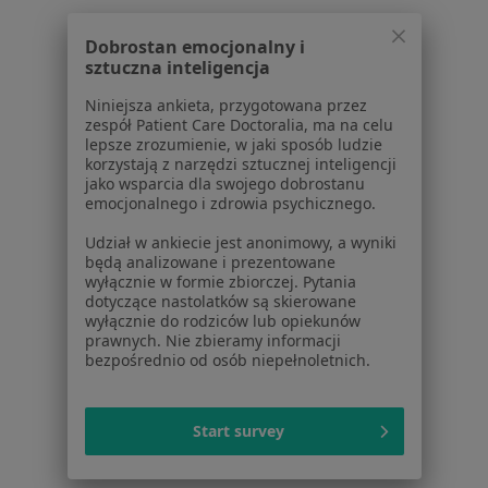
Dobrostan emocjonalny i
Strona Główna
Usługi I Zabiegi
sztuczna inteligencja
Psychoterapia Indywidualna
Malbork
Zmień miasto
Zmień miasto
Niniejsza ankieta, przygotowana przez
zespół Patient Care Doctoralia, ma na celu
lepsze zrozumienie, w jaki sposób ludzie
korzystają z narzędzi sztucznej inteligencji
jako wsparcia dla swojego dobrostanu
emocjonalnego i zdrowia psychicznego.
Serwis
Udział w ankiecie jest anonimowy, a wyniki
będą analizowane i prezentowane
Regulamin
wyłącznie w formie zbiorczej. Pytania
Polityka prywatności pacjentów
dotyczące nastolatków są skierowane
wyłącznie do rodziców lub opiekunów
Polityka prywatności profesjonalistów
prawnych. Nie zbieramy informacji
Polityka prywatności dla profesjonalistów, których
bezpośrednio od osób niepełnoletnich.
dane pozyskaliśmy samodzielnie
Polityka cookies
Jak działają wyniki wyszukiwania
Start survey
Dostępność
O nas