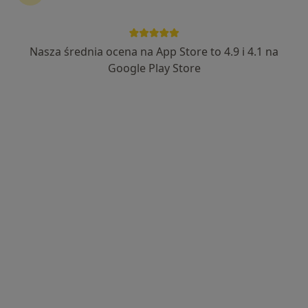
Nasza średnia ocena na App Store to 4.9 i 4.1 na
mgr Aleksandra Gogulska
Google Play Store
·
Więcej
Psycholog, Seksuolog
78 opinii
Jarosława Dąbrowskiego 12/7, Tczew
•
Mapa
Pomorskie Centrum Wsparcia
Psychoterapia indywidualna
250 zł
Specjalista nie oferuje umawiania online pod tym adresem.
Poproś o wizytę