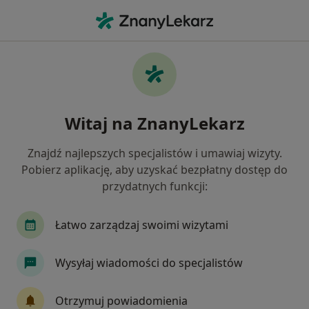
Me
Psychoterapia Indywidualna • Malbork, pomorskie
Filtry
• 1
Mapa
Psychoterapia indywidualna specjaliści w
Witaj na ZnanyLekarz
Malborku
Jak działają wyniki wyszukiwania
Znajdź najlepszych specjalistów i umawiaj wizyty.
Pobierz aplikację, aby uzyskać bezpłatny dostęp do
przydatnych funkcji:
Jakiego specjalisty szukasz?
Psycholog
Psychoterapeuta
Psychotraum
Łatwo zarządzaj swoimi wizytami
Wysyłaj wiadomości do specjalistów
Otrzymuj powiadomienia