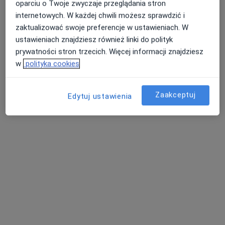
oparciu o Twoje zwyczaje przeglądania stron
internetowych. W każdej chwili możesz sprawdzić i
zaktualizować swoje preferencje w ustawieniach. W
ustawieniach znajdziesz również linki do polityk
prywatności stron trzecich. Więcej informacji znajdziesz
w
polityka cookies
Bezpieczne płatności
Zaakceptuj
Edytuj ustawienia
mgr Karolina Kąkołowicz
·
Więcej
Psycholog, Psychotraumatolog
46 opinii
ul. Norwida 3/4, Malbork
•
Mapa
Centrum Terapii Lepsze Jutro
Konsultacja psychologiczna (pierwsza wizyta)
210 zł
Specjalista nie oferuje umawiania online pod tym adresem.
Poproś o wizytę