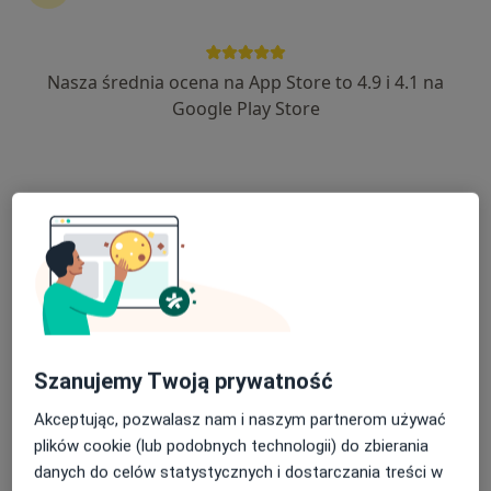
Nasza średnia ocena na App Store to 4.9 i 4.1 na
Google Play Store
Bezpieczne płatności
mgr Magdalena Kucińska
·
Więcej
Psychotraumatolog, Psycholog
21 opinii
Adres
Online
Ul. Norwida 3, Malbork
•
Mapa
Centrum Terapii Lepsze Jutro
Konsultacja psychologiczna (pierwsza wizyta)
200 zł
Szanujemy Twoją prywatność
Specjalista nie oferuje umawiania online pod tym adresem.
Akceptując, pozwalasz nam i naszym partnerom używać
Poproś o wizytę
plików cookie (lub podobnych technologii) do zbierania
danych do celów statystycznych i dostarczania treści w