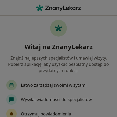
Me
Konsultacja Psychologiczna Pierwsza Wizyta • Malbork, pomorskie
Filtry
• 1
Mapa
Konsultacja psychologiczna (pierwsza
Witaj na ZnanyLekarz
wizyta) specjaliści w Malborku
Jak działają wyniki wyszukiwania
Znajdź najlepszych specjalistów i umawiaj wizyty.
Pobierz aplikację, aby uzyskać bezpłatny dostęp do
przydatnych funkcji:
Jakiego specjalisty szukasz?
Psycholog
Psychotraumatolog
Logopeda
Łatwo zarządzaj swoimi wizytami
Wysyłaj wiadomości do specjalistów
Otrzymuj powiadomienia