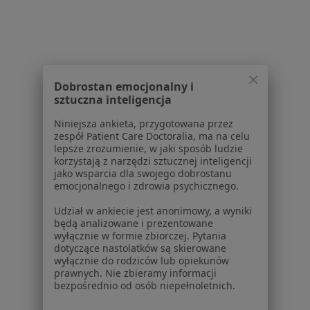
Lekarze
Placówki medyczne
Pytania i odpowiedzi
Usługi i zabiegi
Choroby
Pomoc
Dobrostan emocjonalny i
sztuczna inteligencja
Aplikacje mobilne
Blog dla pacjentów
Niniejsza ankieta, przygotowana przez
zespół Patient Care Doctoralia, ma na celu
Dla profesjonalistów
lepsze zrozumienie, w jaki sposób ludzie
korzystają z narzędzi sztucznej inteligencji
Cennik
jako wsparcia dla swojego dobrostanu
Dla lekarzy
emocjonalnego i zdrowia psychicznego.
Dla placówek medycznych
Udział w ankiecie jest anonimowy, a wyniki
Noa Notes
nowość
będą analizowane i prezentowane
Baza wiedzy
wyłącznie w formie zbiorczej. Pytania
dotyczące nastolatków są skierowane
Centrum Pomocy dla Specjalisty
wyłącznie do rodziców lub opiekunów
prawnych. Nie zbieramy informacji
Kontakt
bezpośrednio od osób niepełnoletnich.
ZnanyLekarz - Strona główna