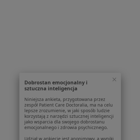
Popularne specjalizacje
Chirurdzy w Malborku
Stomatolodzy w Malborku
Psycholodzy w Malborku
Pediatrzy w Malborku
Interniści w Malborku
Więcej (15)
Więcej w kategorii: Popularne specjalizacje
Dobrostan emocjonalny i
sztuczna inteligencja
Strona Główna
Usługi I Zabiegi
Niniejsza ankieta, przygotowana przez
Konsultacja Psychologiczna
Malbork
Zmień miasto
Zmień miasto
zespół Patient Care Doctoralia, ma na celu
lepsze zrozumienie, w jaki sposób ludzie
korzystają z narzędzi sztucznej inteligencji
jako wsparcia dla swojego dobrostanu
emocjonalnego i zdrowia psychicznego.
Udział w ankiecie jest anonimowy, a wyniki