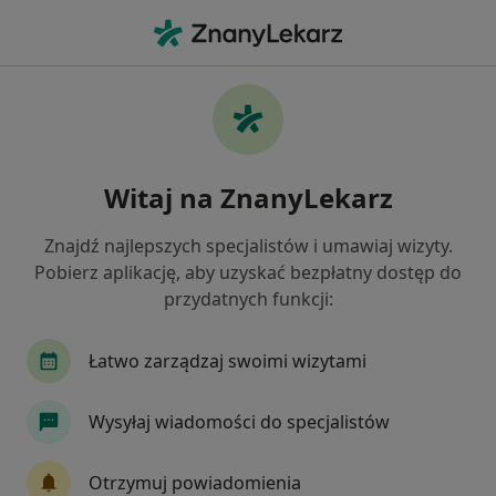
Me
Konsultacja Psychologiczna • Malbork, pomorskie
Filtry
• 1
Mapa
Konsultacja psychologiczna specjaliści w
Witaj na ZnanyLekarz
Malborku
Jak działają wyniki wyszukiwania
Znajdź najlepszych specjalistów i umawiaj wizyty.
Pobierz aplikację, aby uzyskać bezpłatny dostęp do
przydatnych funkcji:
Jakiego specjalisty szukasz?
Psycholog
Psychoterapeuta
Psychotraum
Łatwo zarządzaj swoimi wizytami
Wysyłaj wiadomości do specjalistów
Otrzymuj powiadomienia