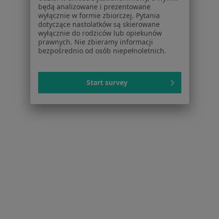
będą analizowane i prezentowane
Serwis
wyłącznie w formie zbiorczej. Pytania
dotyczące nastolatków są skierowane
Regulamin
wyłącznie do rodziców lub opiekunów
prawnych. Nie zbieramy informacji
Polityka prywatności pacjentów
bezpośrednio od osób niepełnoletnich.
Polityka prywatności profesjonalistów
Polityka prywatności dla profesjonalistów, których
dane pozyskaliśmy samodzielnie
Start survey
Polityka cookies
Jak działają wyniki wyszukiwania
Dostępność
O nas
Praca
Rekrutujemy!
Partnerzy
Centrum prasowe
Kontakt
Dla pacjentów
Lekarze