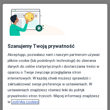
Szanujemy Twoją prywatność
Nowy profil na ZnanyLekarz
Bezpieczne płatności
mgr Dominika Kusztal
Akceptując, pozwalasz nam i naszym partnerom używać
plików cookie (lub podobnych technologii) do zbierania
·
Więcej
Psycholog, Logopeda
danych do celów statystycznych i dostarczania treści w
3 opinie
oparciu o Twoje zwyczaje przeglądania stron
Aleja Armii Krajowej 11, Malbork
•
Mapa
internetowych. W każdej chwili możesz sprawdzić i
Psycholog i Logopeda Dominika Kusztal
zaktualizować swoje preferencje w ustawieniach. W
Konsultacja psychologiczna
170 zł
ustawieniach znajdziesz również linki do polityk
prywatności stron trzecich. Więcej informacji znajdziesz
Specjalista nie oferuje umawiania online pod tym adresem.
w
polityka cookies
Poproś o wizytę