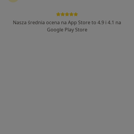
Nasza średnia ocena na App Store to 4.9 i 4.1 na
Google Play Store
Bezpieczne płatności
mgr Paulina Dąbrowska
·
Więcej
Psycholog, Psychoterapeuta
83 opinie
Popularny specjalista: pacjenci chętnie płacą
online
NOWY ADRES: Mariana Smoluchowskiego 8B/13 Domofon nr 13 III PIĘTRO Osiedle Kolorowe, Malbork
•
Mapa
Gabinet Psychoterapii i Pomocy Psychologicznej Paulina Dąbrowska
Konsultacja psychologiczna
200 zł
Specjalista nie oferuje umawiania online pod tym adresem.
Poproś o wizytę