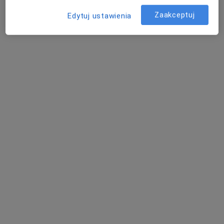
Zaakceptuj
Edytuj ustawienia
Gabinet Psychoterapii i Pomocy
Psychologicznej Paulina Dąbrowska
Psychologia, Psychoterapia, Diagnostyka
55 opinii
NOWY ADRES: Mariana Smoluchowskiego 8B/13 Domofon nr 13 III PIĘTRO Osiedle Kolorowe, Malbork
•
Mapa
Konsultacja psychologiczna
200 zł
Pokaż więcej usług