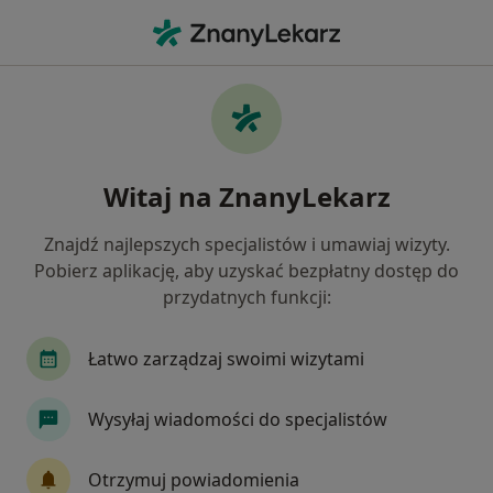
Me
Licówki • Toruń, kujawsko-pomorskie
Filtry
• 1
Ubezpieczenie
Map
Licówki specjaliści w Toruniu
Witaj na ZnanyLekarz
Jak działają wyniki wyszukiwania
Znajdź najlepszych specjalistów i umawiaj wizyty.
Pobierz aplikację, aby uzyskać bezpłatny dostęp do
Jaką wizytę chcesz umówić?
przydatnych funkcji:
Licówki
Łatwo zarządzaj swoimi wizytami
Wysyłaj wiadomości do specjalistów
Otrzymuj powiadomienia