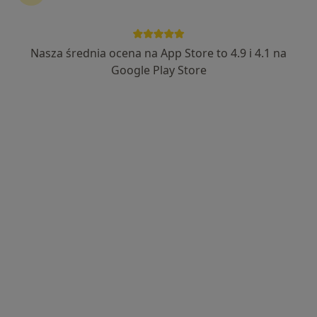
Nasza średnia ocena na App Store to 4.9 i 4.1 na
lek. dent. Karol Cudak
Google Play Store
·
Więcej
Stomatolog
20 opinii
Konstytucji 3 Maja 13, Toruń
•
Mapa
Centrum Stomatologii Estetycznej Karina Drosd
Licówki
1 800 zł
Specjalista nie oferuje umawiania online pod tym adresem.
Poproś o wizytę