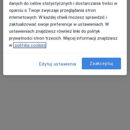
danych do celów statystycznych i dostarczania treści w
oparciu o Twoje zwyczaje przeglądania stron
lek. dent. Krystyna Pilecka-Trawińska
internetowych. W każdej chwili możesz sprawdzić i
·
Więcej
Stomatolog
zaktualizować swoje preferencje w ustawieniach. W
57 opinii
ustawieniach znajdziesz również linki do polityk
Szosa Chełmińska 84/86, Toruń
•
Mapa
prywatności stron trzecich. Więcej informacji znajdziesz
Bellastoma
w
polityka cookies
Licówki
Brak ceny
Specjalista nie oferuje umawiania online pod tym adresem.
Zaakceptuj
Edytuj ustawienia
Poproś o wizytę