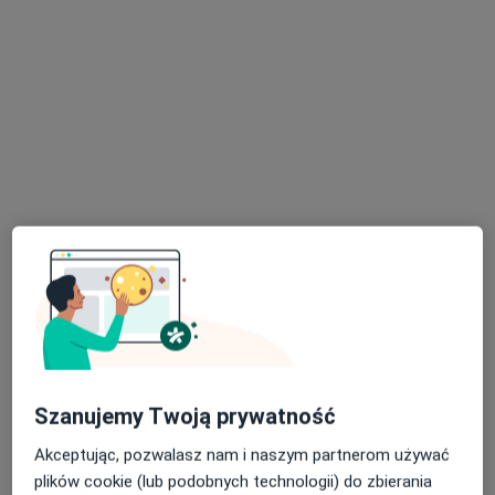
lek. dent. Rusłan Wróblewski
·
Więcej
Stomatolog
28 opinii
Szeroka 13/15, Toruń
•
Mapa
STOMATOLOGIA WRÓBLEWSKI Art dental&beauty
Licówki
Brak ceny
Specjalista nie oferuje umawiania online pod tym adresem.
Poproś o wizytę
Szanujemy Twoją prywatność
Akceptując, pozwalasz nam i naszym partnerom używać
plików cookie (lub podobnych technologii) do zbierania