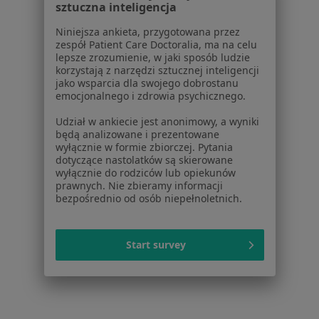
sztuczna inteligencja
Psycholodzy w Toruniu
Niniejsza ankieta, przygotowana przez
Interniści w Toruniu
zespół Patient Care Doctoralia, ma na celu
lepsze zrozumienie, w jaki sposób ludzie
Chirurdzy w Toruniu
korzystają z narzędzi sztucznej inteligencji
jako wsparcia dla swojego dobrostanu
Pediatrzy w Toruniu
emocjonalnego i zdrowia psychicznego.
Więcej (15)
Udział w ankiecie jest anonimowy, a wyniki
Więcej w kategorii: Popularne specjalizacje
będą analizowane i prezentowane
wyłącznie w formie zbiorczej. Pytania
dotyczące nastolatków są skierowane
wyłącznie do rodziców lub opiekunów
Strona Główna
Usługi I Zabiegi
Licówki
Toruń
Zmień miasto
Zmień
prawnych. Nie zbieramy informacji
bezpośrednio od osób niepełnoletnich.
Start survey
Serwis
Regulamin