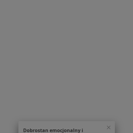
Pokaż profil
Powiązane wyszukiwania
Usługi w Toruniu
Konsultacja stomatologiczna w Toruniu
Konsultacja protetyczna w Toruniu
Leczenie próchnicy w Toruniu
Badania stomatologiczne w Toruniu
Leczenie kanałowe w Toruniu
Więcej (15)
Więcej w kategorii: Usługi w Toruniu
Popularne specjalizacje
Stomatolodzy w Toruniu
Dobrostan emocjonalny i