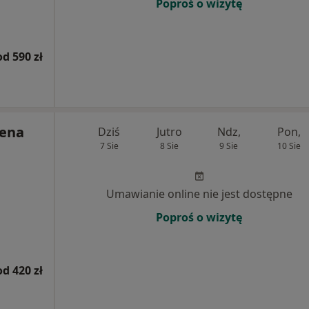
Poproś o wizytę
od 590 zł
lena
Dziś
Jutro
Ndz,
Pon,
7 Sie
8 Sie
9 Sie
10 Sie
Umawianie online nie jest dostępne
Poproś o wizytę
od 420 zł