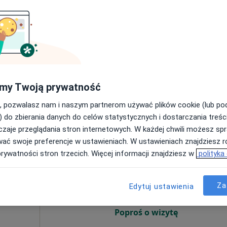
7 Sie
8 Sie
9 Sie
10 Sie
Umawianie online nie jest dostępne
Poproś o wizytę
my Twoją prywatność
od 300 zł
, pozwalasz nam i naszym partnerom używać plików cookie (lub p
) do zbierania danych do celów statystycznych i dostarczania treśc
zaje przeglądania stron internetowych. W każdej chwili możesz spr
wać swoje preferencje w ustawieniach. W ustawieniach znajdziesz ró
Matuła
Dziś
Jutro
Ndz,
Pon,
prywatności stron trzecich. Więcej informacji znajdziesz w
polityka
7 Sie
8 Sie
9 Sie
10 Sie
Za
Edytuj ustawienia
Umawianie online nie jest dostępne
Poproś o wizytę