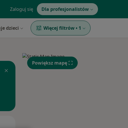
Zaloguj się
Dla profesjonalistów
je dzieci
Więcej filtrów
•
1
Powiększ mapę
Wt,
Śr,
Czw,