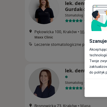
lek. dent. Joanna
Gurdak-Sitek
·
Więcej
Stomatolog
11 opinii
Pękowicka 100, Kraków
•
Mapa
Maxx Clinic
Szanuje
Leczenie stomatologiczne pod mikroskopem
Akceptując
technologii
Twoje zwyc
zaktualizo
lek. dent. Marta 
do polityk 
·
Więcej
Stomatolog
66 opinii
Bronowicka 73, Kraków
•
Mapa