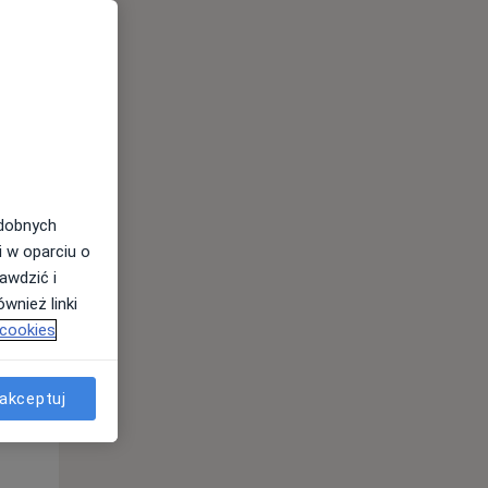
11 Sie
12 Sie
13 Sie
odobnych
i w oparciu o
awdzić i
wnież linki
Wt,
Śr,
Czw,
 cookies
11 Sie
12 Sie
13 Sie
akceptuj