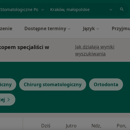
acja, badanie lub nazwisko
miasto lub dzielnica
zenie
Dostępne terminy
Język
Przyjmu
opem specjaliści w
Jak działają wyniki
wyszukiwania
iczny
Chirurg stomatologiczny
Ortodonta
cej
Dziś
Jutro
Ndz,
Pon,