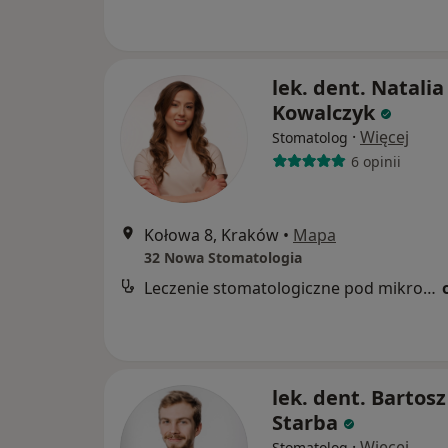
lek. dent. Natalia
Kowalczyk
·
Więcej
Stomatolog
6 opinii
Kołowa 8, Kraków
•
Mapa
32 Nowa Stomatologia
Leczenie stomatologiczne pod mikroskopem
lek. dent. Bartosz
Starba
·
Więcej
Stomatolog